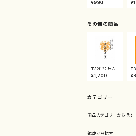
曲集 クリスマ
子
¥990
¥1
スメドレー( 箏
（
2/大平光美 編
著
曲/楽譜）
修
譜
その他の商品
T32i122 尺八協
T3
奏曲（２）（尺八/
に
¥1,700
¥
二代 山本邦山/
初
尺八/都山式譜）
楽
都山流公刊楽譜
刊
曲番:571
4
カテゴリー
商品カテゴリーから探す
楽譜
編成から探す