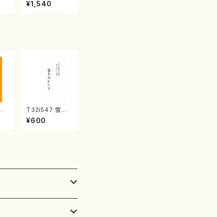
産《箏曲楽譜》
¥1,540
（箏/宮城喜代
子・宮城数江著・
宮城宗家監修/
箏曲古典楽譜）
典
T32i547 雪も
山川
のがたり（尺八/
¥600
都山
沢井忠夫/楽譜）
番:
都山流公刊楽譜
曲番:2256