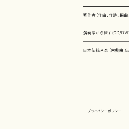
書籍
邦楽器
著作者（作曲、作詩、編曲
書籍
箏・琴（ソロ）
CD・DVD
合唱
あ行
演奏家から探す(CD/DV
テキストブック
箏・琴（合奏）
混声合唱
青木省三(アオキ ショウゾウ)
チケット
歌・声
か行
邦楽（箏、三味線、尺八等
日本伝統音楽（古典曲,
事典
三味線（ソロ）
女声合唱
青島広志（アオシマ ヒロシ）
ソプラノ
梯郁夫(カケハシ イクオ)
アルメリア（箏）
雑誌
洋楽器（鍵盤楽器）
さ行
声楽家・合唱団・朗読等
地歌箏曲（箏古典楽譜）
詩集
三味線（合奏）
男声合唱
秋山健治(アキヤマ ケンジ）
アルト
蔭山滸山(カゲヤマ キョザン)
石川高（笙）
邦楽ジャーナル
ピアノ（ソロ）
斉藤松声(サイトウ ショウセイ
應和惠子（声楽・ソプラノ）
宮城道雄（宮城宗家監修）
レコード
洋楽器（弦楽器）
た行
洋楽-鍵盤楽器（ピアノ、
地歌箏曲（三絃古典楽
尺八（ソロ）
児童合唱
秋山邦晴(アキヤマ クニハル)
テノール
景山伸夫(カゲヤマ ノブオ)
伊藤まなみ（箏）
ピアノ（連弾）
斎藤武（サイトウ タケシ）
栗友会女声アンサンブル（合
バイオリン（ソロ）
平良伊津美(タイラ イツミ)
マリーン・ファン・ニューケルケ
宮城道雄（宮城宗家監修）
雑貨・アクセサリー
洋楽器（木管楽器）
な行
洋楽-弦楽器（バイオリン
長唄青柳楽譜（唄、三味
プライバシーポリシー
尺八（合奏）
朗読・語り
芥川也寸志（アクタガワ ヤス
バリトン
葛西聖憲(カサイ マサノリ)
浦上恵子（箏）
ピアノ（合奏）
斎藤友子(サイトウ トモコ)
川口聖加（声楽・ソプラノ）
バイオリン（合奏）
田頭優子(タガシラ ユウコ)
赤城眞理（ピアノ）
フルート（ピッコロを含む）（ソ
内藤 明美(ナイトウ アケミ)
戸澤哲夫（バイオリン）
杵屋彌之介(青柳茂三）
用具
洋楽器（金管楽器）
は行
洋楽-木管楽器（フルート
尺八（古典楽譜、伝統楽