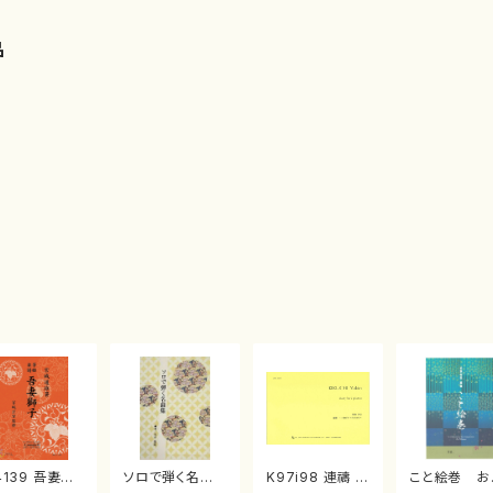
品
4139 吾妻獅
ソロで弾く名曲
K97i98 連禱 :
こと絵巻 お