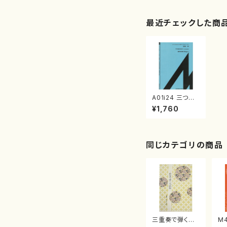
最近チェックした商
A01i24 三つの
インテルメッツォ
¥1,760
（ピアノ/宮崎滋/
楽譜）
同じカテゴリの商品
三重奏で弾く名
M