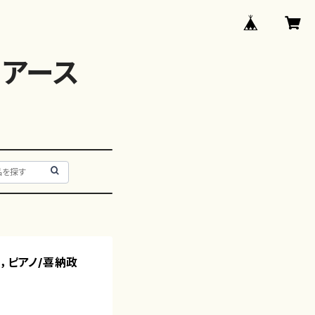
アース
唱，ピアノ/喜納政