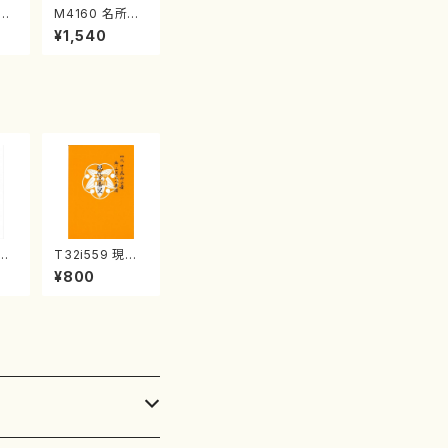
江
M4160 名所土
産《箏曲楽譜》
¥1,540
（箏/宮城喜代
子・宮城数江著・
宮城宗家監修/
箏曲古典楽譜）
鶴の
T32i559 現代
楽
三番叟（尺八/杵
¥800
8
屋正邦/楽譜）都
山流公刊楽譜曲
番:2269