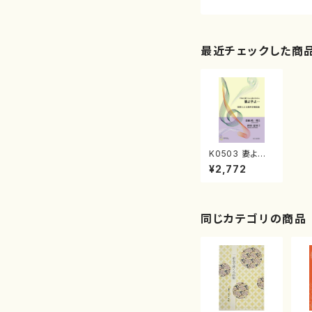
最近チェックした商
K0503 妻よ子
よ…（混声合唱，
¥2,772
ピアノ/喜納政一
郎/楽譜）
同じカテゴリの商品