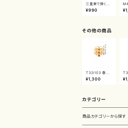
三重奏で弾く名
M
曲集 クリスマ
子
¥990
¥1
スメドレー( 箏
（
2/大平光美 編
著
曲/楽譜）
修
譜
その他の商品
T32i103 春風
T3
籟（尺八/初代 石
ル
¥1,300
¥1
垣征山/尺八/都
八
山式譜）都山流
山
公刊楽譜曲番:5
譜
52
楽
カテゴリー
商品カテゴリーから探す