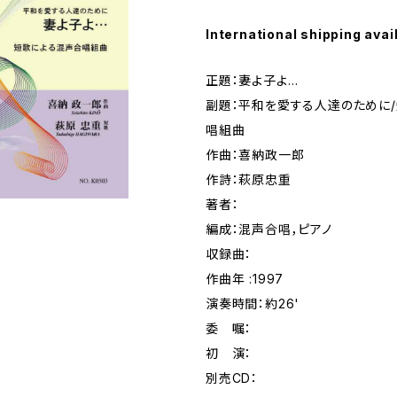
International shipping avai
正題：妻よ子よ…
副題：平和を愛する人達のために
唱組曲
作曲：喜納政一郎
作詩：萩原忠重
著者：
編成：混声合唱，ピアノ
収録曲：
作曲年 :1997
演奏時間：約26'
委 嘱：
初 演：
別売CD：