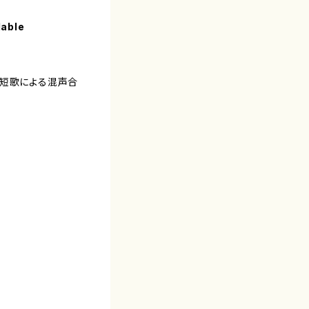
lable
/短歌による混声合