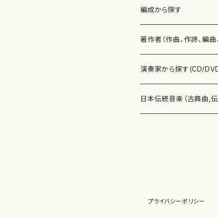
楽譜
編成から探す
書籍
邦楽器
著作者（作曲、作詩、編曲
書籍
箏・琴（ソロ）
CD・DVD
合唱
あ行
演奏家から探す(CD/DV
テキストブック
箏・琴（合奏）
混声合唱
青木省三(アオキ ショウゾウ)
チケット
歌・声
か行
邦楽（箏、三味線、尺八等
日本伝統音楽（古典曲,
事典
三味線（ソロ）
女声合唱
青島広志（アオシマ ヒロシ）
ソプラノ
梯郁夫(カケハシ イクオ)
アルメリア（箏）
雑誌
洋楽器（鍵盤楽器）
さ行
声楽家・合唱団・朗読等
地歌箏曲（箏古典楽譜）
詩集
三味線（合奏）
男声合唱
秋山健治(アキヤマ ケンジ）
アルト
蔭山滸山(カゲヤマ キョザン)
石川高（笙）
邦楽ジャーナル
ピアノ（ソロ）
斉藤松声(サイトウ ショウセイ
應和惠子（声楽・ソプラノ）
宮城道雄（宮城宗家監修）
レコード
洋楽器（弦楽器）
た行
洋楽-鍵盤楽器（ピアノ、
地歌箏曲（三絃古典楽
尺八（ソロ）
児童合唱
秋山邦晴(アキヤマ クニハル)
テノール
景山伸夫(カゲヤマ ノブオ)
伊藤まなみ（箏）
ピアノ（連弾）
斎藤武（サイトウ タケシ）
栗友会女声アンサンブル（合
バイオリン（ソロ）
平良伊津美(タイラ イツミ)
マリーン・ファン・ニューケルケ
宮城道雄（宮城宗家監修）
雑貨・アクセサリー
洋楽器（木管楽器）
な行
洋楽-弦楽器（バイオリン
長唄青柳楽譜（唄、三味
プライバシーポリシー
尺八（合奏）
朗読・語り
芥川也寸志（アクタガワ ヤス
バリトン
葛西聖憲(カサイ マサノリ)
浦上恵子（箏）
ピアノ（合奏）
斎藤友子(サイトウ トモコ)
川口聖加（声楽・ソプラノ）
バイオリン（合奏）
田頭優子(タガシラ ユウコ)
赤城眞理（ピアノ）
フルート（ピッコロを含む）（ソ
内藤 明美(ナイトウ アケミ)
戸澤哲夫（バイオリン）
杵屋彌之介(青柳茂三）
用具
洋楽器（金管楽器）
は行
洋楽-木管楽器（フルート
尺八（古典楽譜、伝統楽