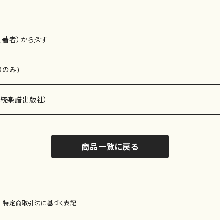
、著者）から探す
Dのみ)
）演奏家
伝統楽譜出版社）
商品一覧に戻る
)
オルガン等）演奏家
譜）
唱・女声合唱）
ン（ピアノ）
、ギター等）演奏家
線楽譜）
特定商取引法に基づく表記
シ）
ロ）
、クラリネット等）演奏家
譜出版社）