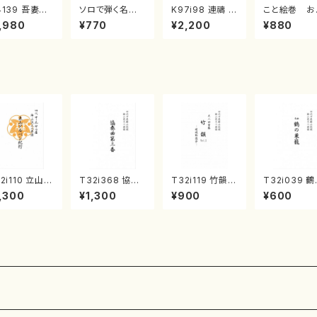
4139 吾妻獅
ソロで弾く名曲
K97i98 連禱 :
こと絵巻 お
《箏曲楽譜》
集 クリスマス・
2台ピアノのため
戸日本橋
,980
¥770
¥2,200
¥880
箏/宮城道雄
イブ／恋人がサ
の（2 Pianos /
・宮城宗家監
ンタクロース(
菊池 幸夫 / 楽
/箏曲古典楽
箏独奏 /大平
譜）
）
光美 編曲/楽
譜）
2i110 立山ア
T32i368 協奏
T32i119 竹韻 V
T32i039 
ペン紀行（尺
曲第三番（尺八/
OL2 ～嵯峨野
巣籠 （尺八/
,300
¥1,300
¥900
¥600
/初代 石垣征
唯是震一/楽譜）
遊歩～（尺八/野
譜）都山no.3
/尺八/都山式
都山流公刊楽譜
村峰山/尺八/都
）都山流公刊
曲番:2073
山式譜）都山流
譜曲番:559
公刊楽譜曲番:5
68