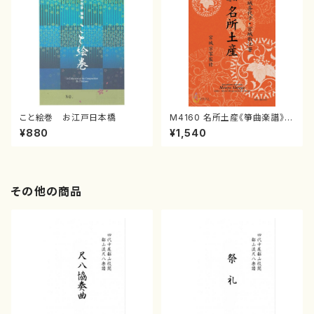
こと絵巻 お江戸日本橋
M4160 名所土産《箏曲楽譜》
（箏/宮城喜代子・宮城数江著・
¥880
¥1,540
宮城宗家監修/箏曲古典楽譜）
その他の商品