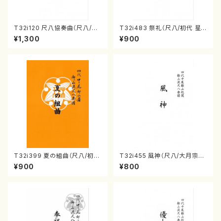
T32i120 尺八協奏曲（尺八/二
T32i483 祭礼（尺八/初代 星
代 山本邦山/尺八/都山式譜）都
田一山/楽譜）都山流公刊楽譜曲
¥1,300
¥900
山流公刊楽譜曲番:569
番:2191
T32i399 夏の組曲（尺八/初代
T32i455 風神（尺八/大月宗明/
山川園松/楽譜）都山流公刊楽譜
楽譜）都山:2162
¥900
¥800
曲番:2104