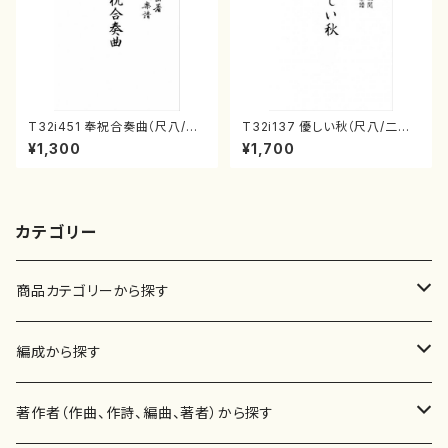
T32i451 奉祝合奏曲（尺八/久
T32i137 優しい秋（尺八/二代
本玄智/楽譜）都山流公刊楽譜曲
山本邦山/尺八/都山式譜）都山
¥1,300
¥1,700
番:2158
流公刊楽譜曲番:586
カテゴリー
商品カテゴリーから探す
楽譜
編成から探す
書籍
邦楽器
著作者（作曲、作詩、編曲、著者）から探す