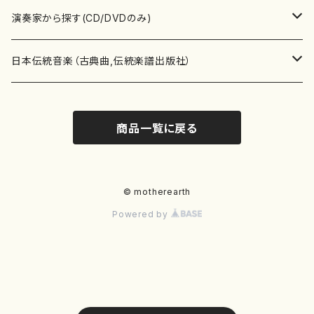
書籍
箏・琴（ソロ）
CD・DVD
合唱
あ行
演奏家から探す(CD/DVDのみ)
テキストブック
箏・琴（合奏）
混声合唱
青木省三(アオキ ショウゾウ)
チケット
歌・声
か行
邦楽（箏、三味線、尺八等）演奏家
日本伝統音楽（古典曲,伝統楽譜出版社）
事典
三味線（ソロ）
女声合唱
青島広志（アオシマ ヒロシ）
ソプラノ
梯郁夫(カケハシ イクオ)
アルメリア（箏）
雑誌
洋楽器（鍵盤楽器）
さ行
声楽家・合唱団・朗読等
地歌箏曲（箏古典楽譜）
商品一覧に戻る
詩集
三味線（合奏）
男声合唱
秋山健治(アキヤマ ケンジ）
アルト
蔭山滸山(カゲヤマ キョザン)
石川高（笙）
邦楽ジャーナル
ピアノ（ソロ）
斉藤松声(サイトウ ショウセイ)
應和惠子（声楽・ソプラノ）
宮城道雄（宮城宗家監修）
レコード
洋楽器（弦楽器）
た行
洋楽-鍵盤楽器（ピアノ、オルガン等）演奏家
地歌箏曲（三絃古典楽譜）
尺八（ソロ）
児童合唱
秋山邦晴(アキヤマ クニハル)
テノール
景山伸夫(カゲヤマ ノブオ)
伊藤まなみ（箏）
ピアノ（連弾）
斎藤武（サイトウ タケシ）
栗友会女声アンサンブル（合唱・女声合唱）
バイオリン（ソロ）
平良伊津美(タイラ イツミ)
マリーン・ファン・ニューケルケン（ピアノ）
宮城道雄（宮城宗家監修）
雑貨・アクセサリー
洋楽器（木管楽器）
な行
洋楽-弦楽器（バイオリン、ギター等）演奏家
長唄青柳楽譜（唄、三味線楽譜）
© motherearth
Powered by
尺八（合奏）
朗読・語り
芥川也寸志（アクタガワ ヤスシ）
バリトン
葛西聖憲(カサイ マサノリ)
浦上恵子（箏）
ピアノ（合奏）
斎藤友子(サイトウ トモコ)
川口聖加（声楽・ソプラノ）
バイオリン（合奏）
田頭優子(タガシラ ユウコ)
赤城眞理（ピアノ）
フルート（ピッコロを含む）（ソロ）
内藤 明美(ナイトウ アケミ)
戸澤哲夫（バイオリン）
杵屋彌之介(青柳茂三）
用具
洋楽器（金管楽器）
は行
洋楽-木管楽器（フルート、クラリネット等）演奏家
尺八（古典楽譜、伝統楽譜出版社）
邦楽大合奏
歌曲
芦垣美穂(アシガキ ミホ)
バス
片桐朋子(カタギリ トモコ)
小笠原夏美（箏）
オルガン
佐伯圭子(サエキ ケイコ)
平野忠彦（声楽・バリトン）
ビオラ
高野喜長(タカノ キチョウ)
青柳晋（ピアノ）
フルート（ピッコロを含む）（合奏）
永井薫(ナガイ カオル）
工藤真菜（バイオリン）
トランペット
萩原正吟(ハギワラ セイギン)
河村利夫（サクソフォン）
都山楽会楽譜
洋楽器（打楽器）
ま行
洋楽-打楽器（パーカッション、マリンバ等）演奏者
篠笛
ドロシー・アシュビー
その他（声域を指定しない歌など）
かただときこ(カタダ トキコ）
大久保智子（箏）
アコーディオン
坂井情二(サカイ ジョウジ)
河内紀恵（声楽・ソプラノ）
チェロ
高野検校(タカノ ケンギョウ)
伊沢長俊（オルガン）
クラリネット
永井ますみ(ナガイ マスミ）
松本克己（バイオリン）
ホルン
朴守賢(パク スヒョン)
板倉稔（クラリネット）
石垣 征山