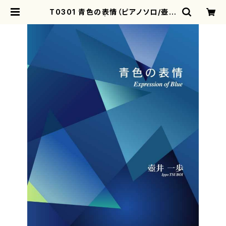
T0301 青色の表情（ピアノソロ/壺井
一歩/楽譜） | motherearth