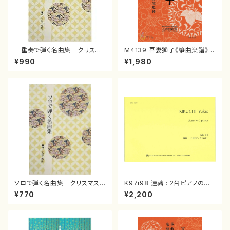
三重奏で弾く名曲集 クリスマ
M4139 吾妻獅子《箏曲楽譜》
スメドレー( 箏2/大平光美 編
（箏/宮城道雄著・宮城宗家監修/
¥990
¥1,980
曲/楽譜）
箏曲古典楽譜）
ソロで弾く名曲集 クリスマス・
K97i98 連禱 : 2台ピアノのた
イブ／恋人がサンタクロース(
めの（2 Pianos / 菊池 幸夫 /
¥770
¥2,200
箏独奏 /大平光美 編曲/楽
楽譜）
譜）