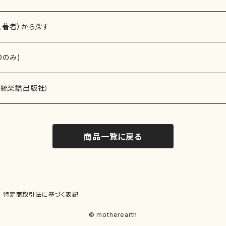
、著者）から探す
Dのみ)
）演奏家
伝統楽譜出版社）
商品一覧に戻る
)
オルガン等）演奏家
譜）
唱・女声合唱）
ン（ピアノ）
、ギター等）演奏家
線楽譜）
特定商取引法に基づく表記
シ）
ロ）
、クラリネット等）演奏家
譜出版社）
© motherearth