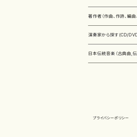
書籍
邦楽器
著作者（作曲、作詩、編曲
書籍
箏・琴（ソロ）
CD・DVD
合唱
あ行
演奏家から探す(CD/DV
テキストブック
箏・琴（合奏）
混声合唱
青木省三(アオキ ショウゾウ)
チケット
歌・声
か行
邦楽（箏、三味線、尺八等
日本伝統音楽（古典曲,
事典
三味線（ソロ）
女声合唱
青島広志（アオシマ ヒロシ）
ソプラノ
梯郁夫(カケハシ イクオ)
アルメリア（箏）
雑誌
洋楽器（鍵盤楽器）
さ行
声楽家・合唱団・朗読等
地歌箏曲（箏古典楽譜）
詩集
三味線（合奏）
男声合唱
秋山健治(アキヤマ ケンジ）
アルト
蔭山滸山(カゲヤマ キョザン)
石川高（笙）
邦楽ジャーナル
ピアノ（ソロ）
斉藤松声(サイトウ ショウセイ
應和惠子（声楽・ソプラノ）
宮城道雄（宮城宗家監修）
レコード
洋楽器（弦楽器）
た行
洋楽-鍵盤楽器（ピアノ、
地歌箏曲（三絃古典楽
尺八（ソロ）
児童合唱
秋山邦晴(アキヤマ クニハル)
テノール
景山伸夫(カゲヤマ ノブオ)
伊藤まなみ（箏）
ピアノ（連弾）
斎藤武（サイトウ タケシ）
栗友会女声アンサンブル（合
バイオリン（ソロ）
平良伊津美(タイラ イツミ)
マリーン・ファン・ニューケルケ
宮城道雄（宮城宗家監修）
雑貨・アクセサリー
洋楽器（木管楽器）
な行
洋楽-弦楽器（バイオリン
長唄青柳楽譜（唄、三味
プライバシーポリシー
尺八（合奏）
朗読・語り
芥川也寸志（アクタガワ ヤス
バリトン
葛西聖憲(カサイ マサノリ)
浦上恵子（箏）
ピアノ（合奏）
斎藤友子(サイトウ トモコ)
川口聖加（声楽・ソプラノ）
バイオリン（合奏）
田頭優子(タガシラ ユウコ)
赤城眞理（ピアノ）
フルート（ピッコロを含む）（ソ
内藤 明美(ナイトウ アケミ)
戸澤哲夫（バイオリン）
杵屋彌之介(青柳茂三）
用具
洋楽器（金管楽器）
は行
洋楽-木管楽器（フルート
尺八（古典楽譜、伝統楽