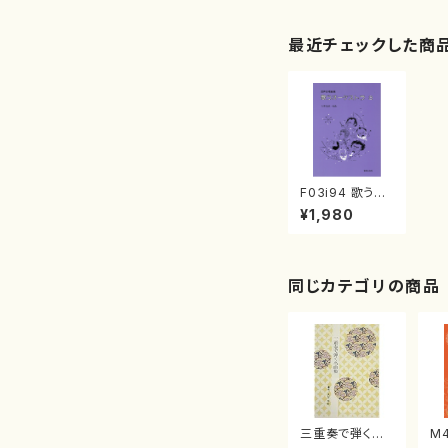
最近チェックした商
F03i94 歌うオ
ーケストラ３（混
¥1,980
声合唱、ピアノ/
古瀬徳雄/楽譜）
同じカテゴリの商品
三重奏で弾く名
M