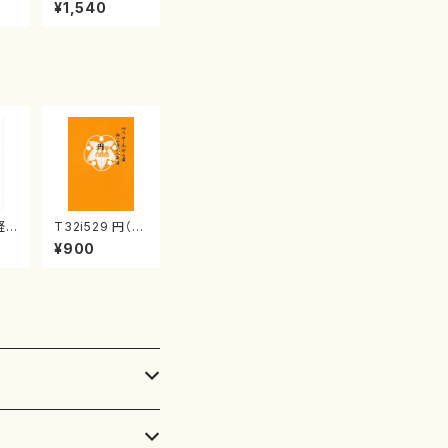
産《箏曲楽譜》
¥1,540
（箏/宮城喜代
子・宮城数江著・
宮城宗家監修/
箏曲古典楽譜）
軽
T32i529 円（尺
/野
八/二代 池田静
¥900
都
山/楽譜）都山流
流
公刊楽譜曲番:2
:5
238