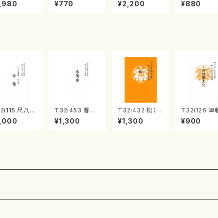
《箏曲楽譜》
集 クリスマス・
2台ピアノのため
戸日本橋
,980
¥770
¥2,200
¥880
箏/宮城道雄
イブ／恋人がサ
の（2 Pianos /
・宮城宗家監
ンタクロース(
菊池 幸夫 / 楽
/箏曲古典楽
箏独奏 /大平
譜）
）
光美 編曲/楽
譜）
2i115 尺八四
T32i453 春陽
T32i432 松（尺
T32i126 津
奏曲 第三番
楽（尺八/宮城道
八/宮城道雄/楽
風土記（尺八
,000
¥1,300
¥1,300
¥900
籟（尺八/初代
雄/楽譜）都山流
譜）都山流公刊
村峰山/尺八/
本邦山/尺八/
公刊楽譜曲番:2
楽譜曲番:2138
山式譜）都山
山式譜）都山
160
公刊楽譜曲番
公刊楽譜曲番:
75
4