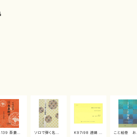
品
4139 吾妻獅
ソロで弾く名曲
K97i98 連禱 :
こと絵巻 お