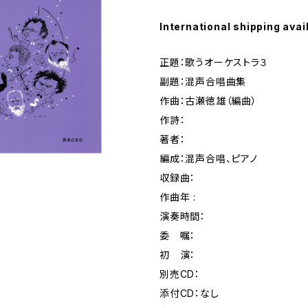
International shipping avai
正題：歌うオーケストラ３
副題：混声合唱曲集
作曲：古瀬徳雄（編曲）
作詩：
著者：
編成：混声合唱、ピアノ
収録曲：
作曲年 :
演奏時間：
委 嘱：
初 演：
別売CD：
添付CD：なし