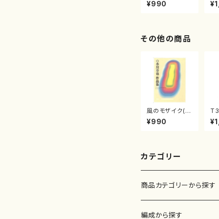
曲集 クリスマ
子
¥990
¥1
スメドレー( 箏
（
2/大平光美 編
著
曲/楽譜）
修
譜
その他の商品
風のモザイク(/
T3
水川 寿也/楽
重
¥990
¥1
譜）
衆
山
都
流
56
カテゴリー
商品カテゴリーから探す
楽譜
編成から探す