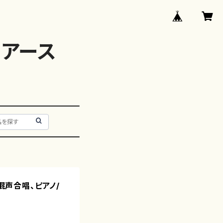
アース
（混声合唱、ピアノ/