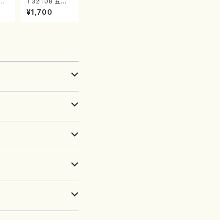
竹の
T32i108 五孔
初代
五彩（尺八/初代
¥1,700
/
石垣征山/尺八/
山
都山式譜）都山
番:
流公刊楽譜曲番:
557