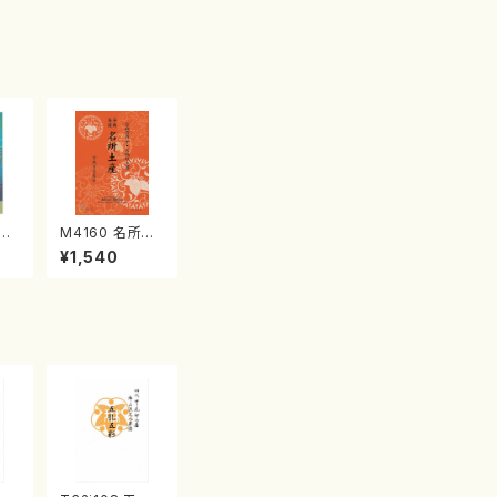
江
M4160 名所土
産《箏曲楽譜》
¥1,540
（箏/宮城喜代
子・宮城数江著・
宮城宗家監修/
箏曲古典楽譜）