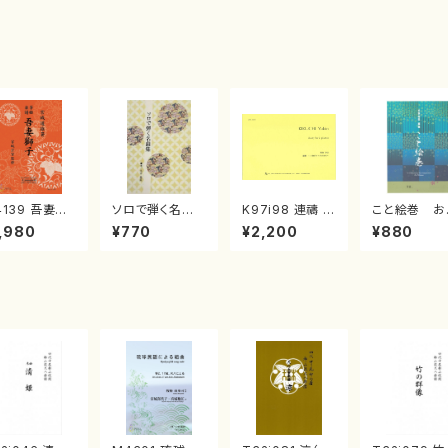
4139 吾妻獅
ソロで弾く名曲
K97i98 連禱 :
こと絵巻 お
《箏曲楽譜》
集 クリスマス・
2台ピアノのため
戸日本橋
,980
¥770
¥2,200
¥880
箏/宮城道雄
イブ／恋人がサ
の（2 Pianos /
・宮城宗家監
ンタクロース(
菊池 幸夫 / 楽
/箏曲古典楽
箏独奏 /大平
譜）
）
光美 編曲/楽
譜）