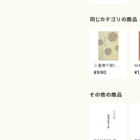
楽/櫛田てつ之
扶/楽譜）
同じカテゴリの商品
三重奏で弾く名
M
曲集 クリスマ
子
¥990
¥1
スメドレー( 箏
（
2/大平光美 編
著
曲/楽譜）
修
譜
その他の商品