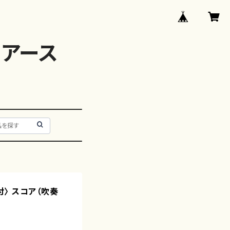
アース
D付〉 スコア（吹奏