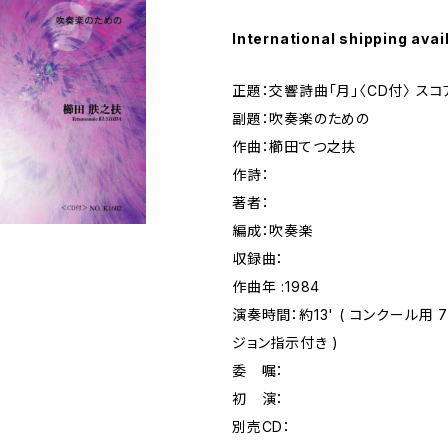
International shipping avai
正題：交響詩曲「月」〈CD付〉 スコ
副題：吹奏楽のための
作曲：櫛田てつ之扶
作詩：
著者：
編成：吹奏楽
収録曲：
作曲年 :1984
演奏時間：約13' ( コンクール用
ジョン指示付き )
委 嘱：
初 演：
別売CD：