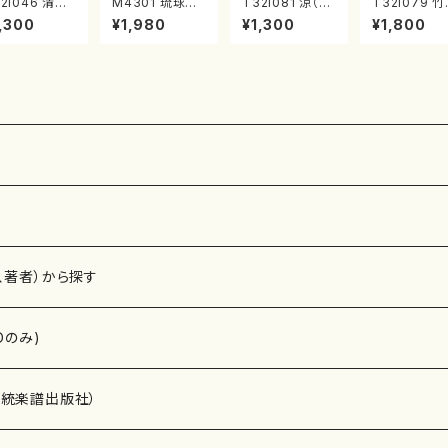
2i046 清姫
M4301 琉球民
T32i081 涼（尺
T32i079 
尺八/金森高山/
謡による組曲
八/初代 山本邦
群像（尺八/
,300
¥1,980
¥1,300
¥1,800
譜）都山流公
（箏/牧野由多可
山/尺八/都山式
山本邦山/尺八
楽譜曲番：45
作曲/宮城喜代
譜）都山流公刊
都山式譜）都
子・宮城数江著/
楽譜曲番:530
流公刊楽譜曲
箏曲楽譜）
528
、著者）から探す
Dのみ)
）演奏家
伝統楽譜出版社）