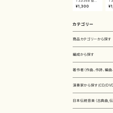
T32i368 協奏
T3
曲第三番（尺八/
（
¥1,300
¥1
唯是震一/楽譜）
楽
都山流公刊楽譜
刊
曲番:2073
カテゴリー
商品カテゴリーから探す
楽譜
編成から探す
書籍
邦楽器
著作者（作曲、作詩、編曲
書籍
箏・琴（ソロ）
CD・DVD
合唱
あ行
演奏家から探す(CD/DV
テキストブック
箏・琴（合奏）
混声合唱
青木省三(アオキ ショウゾウ)
チケット
歌・声
か行
邦楽（箏、三味線、尺八等
日本伝統音楽（古典曲,
事典
三味線（ソロ）