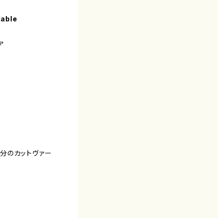
lable
ア
 7分のカットヴァー