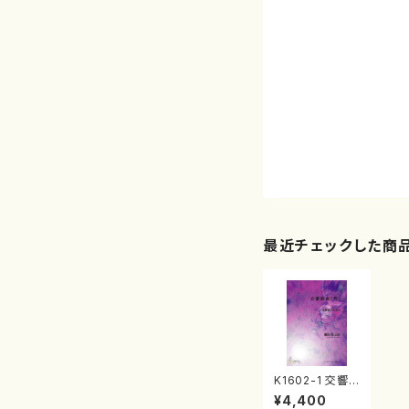
最近チェックした商
K1602-1 交響
詩曲「月」〈CD
¥4,400
付〉 スコア（吹奏