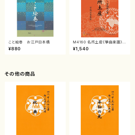
こと絵巻 お江戸日本橋
M4160 名所土産《箏曲楽譜》
（箏/宮城喜代子・宮城数江著・
¥880
¥1,540
宮城宗家監修/箏曲古典楽譜）
その他の商品