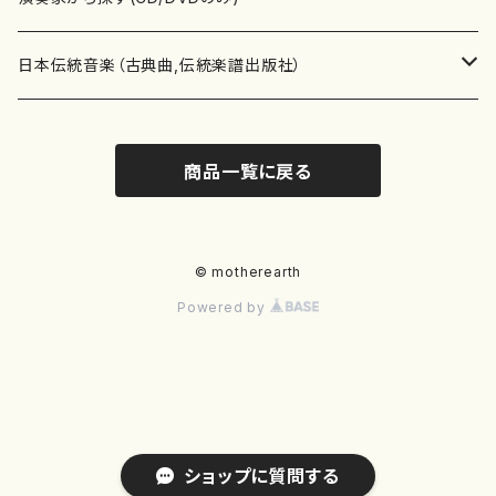
テキストブック
箏・琴（合奏）
混声合唱
青木省三(アオキ ショウゾウ)
チケット
歌・声
か行
邦楽（箏、三味線、尺八等）演奏家
日本伝統音楽（古典曲,伝統楽譜出版社）
事典
三味線（ソロ）
女声合唱
青島広志（アオシマ ヒロシ）
ソプラノ
梯郁夫(カケハシ イクオ)
アルメリア（箏）
雑誌
洋楽器（鍵盤楽器）
さ行
声楽家・合唱団・朗読等
地歌箏曲（箏古典楽譜）
商品一覧に戻る
詩集
三味線（合奏）
男声合唱
秋山健治(アキヤマ ケンジ）
アルト
蔭山滸山(カゲヤマ キョザン)
石川高（笙）
邦楽ジャーナル
ピアノ（ソロ）
斉藤松声(サイトウ ショウセイ)
應和惠子（声楽・ソプラノ）
宮城道雄（宮城宗家監修）
レコード
洋楽器（弦楽器）
た行
洋楽-鍵盤楽器（ピアノ、オルガン等）演奏家
地歌箏曲（三絃古典楽譜）
尺八（ソロ）
児童合唱
秋山邦晴(アキヤマ クニハル)
テノール
景山伸夫(カゲヤマ ノブオ)
伊藤まなみ（箏）
ピアノ（連弾）
斎藤武（サイトウ タケシ）
栗友会女声アンサンブル（合唱・女声合唱）
バイオリン（ソロ）
平良伊津美(タイラ イツミ)
マリーン・ファン・ニューケルケン（ピアノ）
宮城道雄（宮城宗家監修）
雑貨・アクセサリー
洋楽器（木管楽器）
な行
洋楽-弦楽器（バイオリン、ギター等）演奏家
長唄青柳楽譜（唄、三味線楽譜）
© motherearth
Powered by
尺八（合奏）
朗読・語り
芥川也寸志（アクタガワ ヤスシ）
バリトン
葛西聖憲(カサイ マサノリ)
浦上恵子（箏）
ピアノ（合奏）
斎藤友子(サイトウ トモコ)
川口聖加（声楽・ソプラノ）
バイオリン（合奏）
田頭優子(タガシラ ユウコ)
赤城眞理（ピアノ）
フルート（ピッコロを含む）（ソロ）
内藤 明美(ナイトウ アケミ)
戸澤哲夫（バイオリン）
杵屋彌之介(青柳茂三）
用具
洋楽器（金管楽器）
は行
洋楽-木管楽器（フルート、クラリネット等）演奏家
尺八（古典楽譜、伝統楽譜出版社）
邦楽大合奏
歌曲
芦垣美穂(アシガキ ミホ)
バス
片桐朋子(カタギリ トモコ)
小笠原夏美（箏）
オルガン
佐伯圭子(サエキ ケイコ)
平野忠彦（声楽・バリトン）
ビオラ
高野喜長(タカノ キチョウ)
青柳晋（ピアノ）
フルート（ピッコロを含む）（合奏）
永井薫(ナガイ カオル）
工藤真菜（バイオリン）
トランペット
萩原正吟(ハギワラ セイギン)
河村利夫（サクソフォン）
都山楽会楽譜
洋楽器（打楽器）
ま行
洋楽-打楽器（パーカッション、マリンバ等）演奏者
篠笛
ドロシー・アシュビー
その他（声域を指定しない歌など）
かただときこ(カタダ トキコ）
大久保智子（箏）
アコーディオン
坂井情二(サカイ ジョウジ)
河内紀恵（声楽・ソプラノ）
チェロ
高野検校(タカノ ケンギョウ)
伊沢長俊（オルガン）
クラリネット
永井ますみ(ナガイ マスミ）
松本克己（バイオリン）
ホルン
朴守賢(パク スヒョン)
板倉稔（クラリネット）
石垣 征山
マリンバ
セルドン・マイヤーズ
上野信一（パーカッション）
洋楽器（大編成）
や行
洋楽-大編成(オーケストラ、吹奏楽)楽団
ショップに質問する