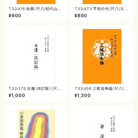
T32i416 祝典（尺八/初代山川
T32i473 平和の光（尺八/久本
園松/楽譜）都山流公刊楽譜曲
玄智/楽譜）都山流公刊楽譜曲
¥900
¥800
番:2121
番:2181
T32i376 日蓮（改訂版）（尺八/
T32i456 三絃協奏曲（尺八/中
宮城道雄/楽譜）都山流公刊楽譜
能島欣一/楽譜）都山流公刊楽譜
¥1,000
¥1,300
曲番:2081
曲番:2164