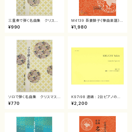
三重奏で弾く名曲集 クリスマ
M4139 吾妻獅子《箏曲楽譜》
スメドレー( 箏2/大平光美 編
（箏/宮城道雄著・宮城宗家監修/
¥990
¥1,980
曲/楽譜）
箏曲古典楽譜）
ソロで弾く名曲集 クリスマス・
K97i98 連禱 : 2台ピアノのた
イブ／恋人がサンタクロース(
めの（2 Pianos / 菊池 幸夫 /
¥770
¥2,200
箏独奏 /大平光美 編曲/楽
楽譜）
譜）