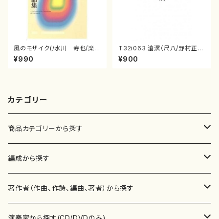
風のモザイク(/水川 寿也/楽
T32i063 滄溟（尺八/野村正
譜）
峰/尺八/都山式譜）都山流公刊
¥990
¥900
楽譜曲番:512
カテゴリー
商品カテゴリーから探す
楽譜
編成から探す
書籍
邦楽器
著作者（作曲、作詩、編曲、著者）から探す
書籍
箏・琴（ソロ）
CD・DVD
合唱
あ行
演奏家から探す(CD/DVDのみ)