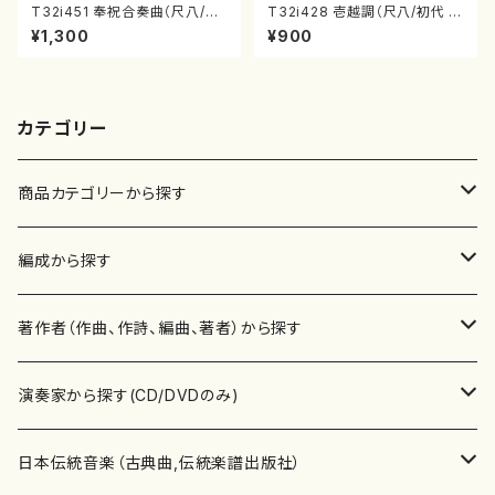
T32i451 奉祝合奏曲（尺八/久
T32i428 壱越調（尺八/初代 中
本玄智/楽譜）都山流公刊楽譜曲
村双葉/楽譜）都山流公刊楽譜曲
¥1,300
¥900
番:2158
番:2133
カテゴリー
商品カテゴリーから探す
楽譜
編成から探す
書籍
邦楽器
著作者（作曲、作詩、編曲、著者）から探す
書籍
箏・琴（ソロ）
CD・DVD
合唱
あ行
演奏家から探す(CD/DVDのみ)
テキストブック
箏・琴（合奏）
混声合唱
青木省三(アオキ ショウゾウ)
チケット
歌・声
か行
邦楽（箏、三味線、尺八等）演奏家
日本伝統音楽（古典曲,伝統楽譜出版社）