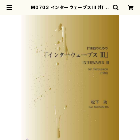
M0703 インターウェーブスIII（打楽
器ソロ/松下功/楽譜） | motherear
th