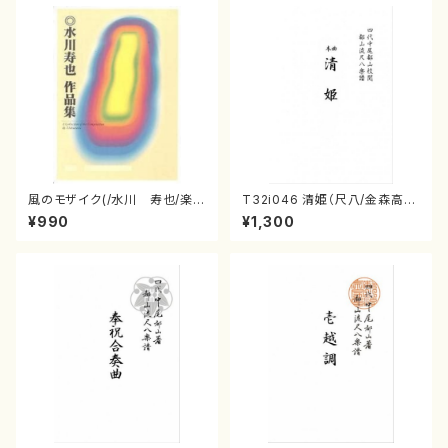
風のモザイク(/水川 寿也/楽
T32i046 清姫（尺八/金森高
譜）
山/楽譜）都山流公刊楽譜曲番：
¥990
¥1,300
45