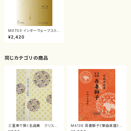
M0703 インターウェーブスIII
（打楽器ソロ/松下功/楽譜）
¥2,420
同じカテゴリの商品
三重奏で弾く名曲集 クリスマ
M4139 吾妻獅子《箏曲楽譜》
スメドレー( 箏2/大平光美 編
（箏/宮城道雄著・宮城宗家監修/