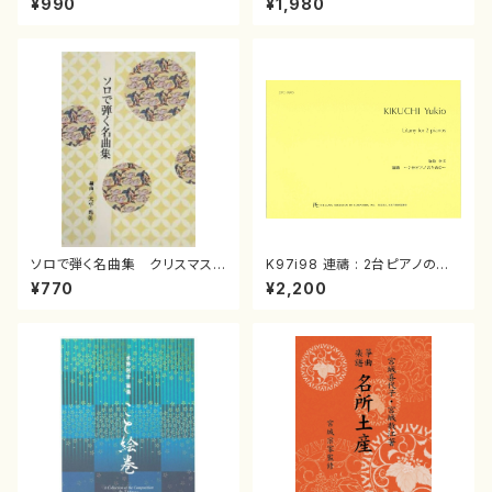
¥990
¥1,980
曲/楽譜）
箏曲古典楽譜）
ソロで弾く名曲集 クリスマス・
K97i98 連禱 : 2台ピアノのた
イブ／恋人がサンタクロース(
めの（2 Pianos / 菊池 幸夫 /
¥770
¥2,200
箏独奏 /大平光美 編曲/楽
楽譜）
譜）