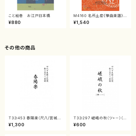
こと絵巻 お江戸日本橋
M4160 名所土産《箏曲楽譜》
（箏/宮城喜代子・宮城数江著・
¥880
¥1,540
宮城宗家監修/箏曲古典楽譜）
その他の商品
T32i453 春陽楽（尺八/宮城道
T32i297 嵯峨の秋（ツ=－）（尺
雄/楽譜）都山流公刊楽譜曲番:2
八/菊末検校/楽譜）都山流公刊
¥1,300
¥600
160
楽譜曲番:1152