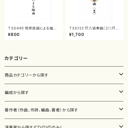
T32i495 琉球民謡による組曲
T32i122 尺八協奏曲（２）（尺
（尺八/牧野由多可/楽譜）都山n
八/二代 山本邦山/尺八/都山式
¥800
¥1,700
o:2204
譜）都山流公刊楽譜曲番:571
カテゴリー
商品カテゴリーから探す
楽譜
編成から探す
書籍
邦楽器
著作者（作曲、作詩、編曲、著者）から探す
書籍
箏・琴（ソロ）
CD・DVD
合唱
あ行
演奏家から探す(CD/DVDのみ)