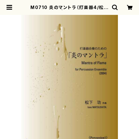
M0710 炎のマントラ（打楽器4/松下
功/楽譜） | motherearth