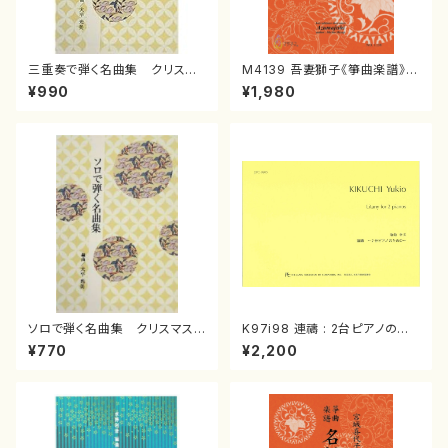
三重奏で弾く名曲集 クリスマ
M4139 吾妻獅子《箏曲楽譜》
スメドレー( 箏2/大平光美 編
（箏/宮城道雄著・宮城宗家監修/
¥990
¥1,980
曲/楽譜）
箏曲古典楽譜）
ソロで弾く名曲集 クリスマス・
K97i98 連禱 : 2台ピアノのた
イブ／恋人がサンタクロース(
めの（2 Pianos / 菊池 幸夫 /
¥770
¥2,200
箏独奏 /大平光美 編曲/楽
楽譜）
譜）