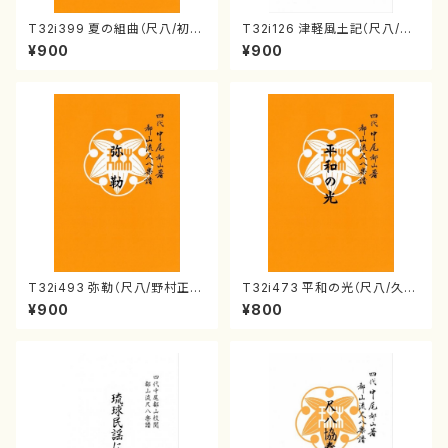
T32i399 夏の組曲（尺八/初代
T32i126 津軽風土記（尺八/野
山川園松/楽譜）都山流公刊楽譜
村峰山/尺八/都山式譜）都山流
¥900
¥900
曲番:2104
公刊楽譜曲番:575
T32i493 弥勒（尺八/野村正
T32i473 平和の光（尺八/久本
峰/楽譜）都山流公刊楽譜曲番:2
玄智/楽譜）都山流公刊楽譜曲
¥900
¥800
202
番:2181