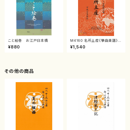
こと絵巻 お江戸日本橋
M4160 名所土産《箏曲楽譜》
（箏/宮城喜代子・宮城数江著・
¥880
¥1,540
宮城宗家監修/箏曲古典楽譜）
その他の商品