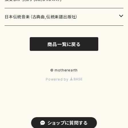
テキストブック
箏・琴（合奏）
混声合唱
青木省三(アオキ ショウゾウ)
チケット
歌・声
か行
邦楽（箏、三味線、尺八等）演奏家
日本伝統音楽（古典曲,伝統楽譜出版社）
事典
三味線（ソロ）
女声合唱
青島広志（アオシマ ヒロシ）
ソプラノ
梯郁夫(カケハシ イクオ)
アルメリア（箏）
雑誌
洋楽器（鍵盤楽器）
さ行
声楽家・合唱団・朗読等
地歌箏曲（箏古典楽譜）
商品一覧に戻る
詩集
三味線（合奏）
男声合唱
秋山健治(アキヤマ ケンジ）
アルト
蔭山滸山(カゲヤマ キョザン)
石川高（笙）
邦楽ジャーナル
ピアノ（ソロ）
斉藤松声(サイトウ ショウセイ)
應和惠子（声楽・ソプラノ）
宮城道雄（宮城宗家監修）
レコード
洋楽器（弦楽器）
た行
洋楽-鍵盤楽器（ピアノ、オルガン等）演奏家
地歌箏曲（三絃古典楽譜）
尺八（ソロ）
児童合唱
秋山邦晴(アキヤマ クニハル)
テノール
景山伸夫(カゲヤマ ノブオ)
伊藤まなみ（箏）
ピアノ（連弾）
斎藤武（サイトウ タケシ）
栗友会女声アンサンブル（合唱・女声合唱）
バイオリン（ソロ）
平良伊津美(タイラ イツミ)
マリーン・ファン・ニューケルケン（ピアノ）
宮城道雄（宮城宗家監修）
雑貨・アクセサリー
洋楽器（木管楽器）
な行
洋楽-弦楽器（バイオリン、ギター等）演奏家
長唄青柳楽譜（唄、三味線楽譜）
© motherearth
Powered by
尺八（合奏）
朗読・語り
芥川也寸志（アクタガワ ヤスシ）
バリトン
葛西聖憲(カサイ マサノリ)
浦上恵子（箏）
ピアノ（合奏）
斎藤友子(サイトウ トモコ)
川口聖加（声楽・ソプラノ）
バイオリン（合奏）
田頭優子(タガシラ ユウコ)
赤城眞理（ピアノ）
フルート（ピッコロを含む）（ソロ）
内藤 明美(ナイトウ アケミ)
戸澤哲夫（バイオリン）
杵屋彌之介(青柳茂三）
用具
洋楽器（金管楽器）
は行
洋楽-木管楽器（フルート、クラリネット等）演奏家
尺八（古典楽譜、伝統楽譜出版社）
邦楽大合奏
歌曲
芦垣美穂(アシガキ ミホ)
バス
片桐朋子(カタギリ トモコ)
小笠原夏美（箏）
オルガン
佐伯圭子(サエキ ケイコ)
平野忠彦（声楽・バリトン）
ビオラ
高野喜長(タカノ キチョウ)
青柳晋（ピアノ）
フルート（ピッコロを含む）（合奏）
永井薫(ナガイ カオル）
工藤真菜（バイオリン）
トランペット
萩原正吟(ハギワラ セイギン)
河村利夫（サクソフォン）
都山楽会楽譜
洋楽器（打楽器）
ま行
洋楽-打楽器（パーカッション、マリンバ等）演奏者
篠笛
ドロシー・アシュビー
その他（声域を指定しない歌など）
かただときこ(カタダ トキコ）
大久保智子（箏）
アコーディオン
坂井情二(サカイ ジョウジ)
河内紀恵（声楽・ソプラノ）
チェロ
高野検校(タカノ ケンギョウ)
伊沢長俊（オルガン）
クラリネット
永井ますみ(ナガイ マスミ）
松本克己（バイオリン）
ホルン
朴守賢(パク スヒョン)
板倉稔（クラリネット）
石垣 征山
マリンバ
セルドン・マイヤーズ
上野信一（パーカッション）
洋楽器（大編成）
や行
洋楽-大編成(オーケストラ、吹奏楽)楽団
ショップに質問する