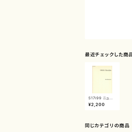
最近チェックした商
S17i99 ニュイ
ブランシュII（フル
¥2,200
ート4本/酒井治
人/楽譜）
同じカテゴリの商品