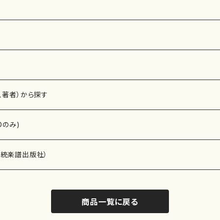
564
、著者）から探す
Dのみ)
）演奏家
伝統楽譜出版社）
商品一覧に戻る
)
オルガン等）演奏家
譜）