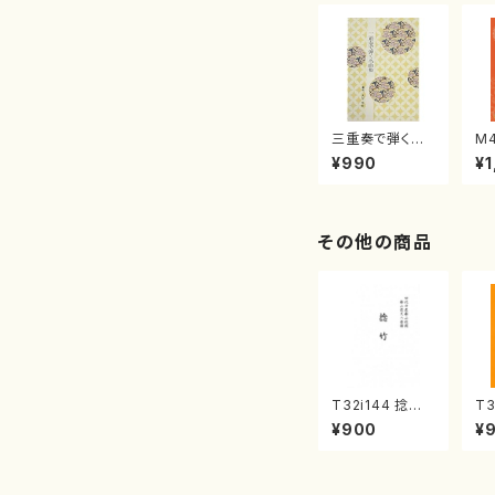
三重奏で弾く名
M
曲集 クリスマ
子
¥990
¥1
スメドレー( 箏
（
2/大平光美 編
著
曲/楽譜）
修
譜
その他の商品
T32i144 捻竹
T3
（尺八/一瀬星山/
組
¥900
¥
尺八/都山式譜）
山
都山流公刊楽譜
都
曲番:593
曲番