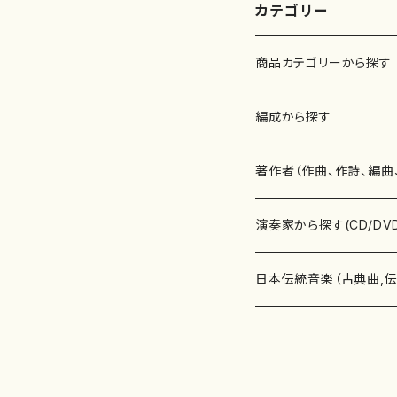
カテゴリー
商品カテゴリーから探す
楽譜
編成から探す
書籍
邦楽器
著作者（作曲、作詩、編曲
書籍
箏・琴（ソロ）
CD・DVD
合唱
あ行
演奏家から探す(CD/DV
テキストブック
箏・琴（合奏）
混声合唱
青木省三(アオキ ショウゾウ)
チケット
歌・声
か行
邦楽（箏、三味線、尺八等
日本伝統音楽（古典曲,
事典
三味線（ソロ）
女声合唱
青島広志（アオシマ ヒロシ）
ソプラノ
梯郁夫(カケハシ イクオ)
アルメリア（箏）
雑誌
洋楽器（鍵盤楽器）
さ行
声楽家・合唱団・朗読等
地歌箏曲（箏古典楽譜）
詩集
三味線（合奏）
男声合唱
秋山健治(アキヤマ ケンジ）
アルト
蔭山滸山(カゲヤマ キョザン)
石川高（笙）
邦楽ジャーナル
ピアノ（ソロ）
斉藤松声(サイトウ ショウセイ
應和惠子（声楽・ソプラノ）
宮城道雄（宮城宗家監修）
レコード
洋楽器（弦楽器）
た行
洋楽-鍵盤楽器（ピアノ、
地歌箏曲（三絃古典楽