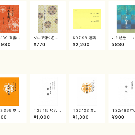
4139 吾妻獅
ソロで弾く名曲
K97i98 連禱 :
こと絵巻 お
《箏曲楽譜》
集 クリスマス・
2台ピアノのため
戸日本橋
,980
¥770
¥2,200
¥880
箏/宮城道雄
イブ／恋人がサ
の（2 Pianos /
・宮城宗家監
ンタクロース(
菊池 幸夫 / 楽
/箏曲古典楽
箏独奏 /大平
譜）
）
光美 編曲/楽
譜）
2i399 夏の
T32i115 尺八四
T32i103 春風
T32i483 
曲（尺八/初代
重奏曲 第三番
籟（尺八/初代 石
（尺八/初代 
900
¥1,000
¥1,300
¥900
川園松/楽譜）
衆籟（尺八/初代
垣征山/尺八/都
一山/楽譜）
山流公刊楽譜
山本邦山/尺八/
山式譜）都山流
流公刊楽譜曲
:2104
都山式譜）都山
公刊楽譜曲番:5
2191
流公刊楽譜曲番:
52