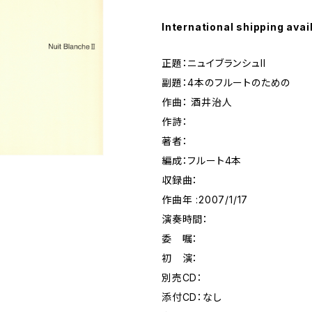
International shipping avai
正題：ニュイブランシュII
副題：4本のフルートのための
作曲： 酒井治人
作詩：
著者：
編成：フルート4本
収録曲：
作曲年 :2007/1/17
演奏時間：
委 嘱：
初 演：
別売CD：
添付CD：なし