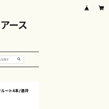
アース
（フルート4本/酒井