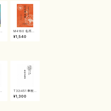
江
M4160 名所土
産《箏曲楽譜》
¥1,540
（箏/宮城喜代
子・宮城数江著・
宮城宗家監修/
箏曲古典楽譜）
祭礼
T32i451 奉祝
星田
合奏曲（尺八/久
¥1,300
都山
本玄智/楽譜）都
番:
山流公刊楽譜曲
番:2158