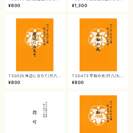
屋正邦/楽譜）都山流公刊楽譜曲
能島欣一/楽譜）都山流公刊楽譜
¥800
¥1,300
番:2269
曲番:2164
T32i525 岸辺に立ちて（尺八/
T32i473 平和の光（尺八/久本
初代 中村双葉/楽譜）都山流公
玄智/楽譜）都山流公刊楽譜曲
¥800
¥800
刊楽譜曲番:2234
番:2181