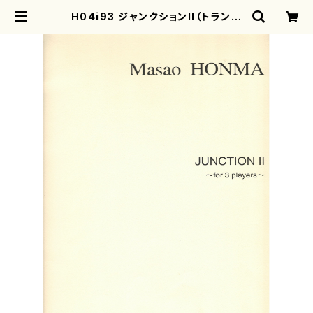
H04i93 ジャンクションII（トランペ
ット、ピアノ、パーカッション/本間雅
夫/楽譜） | motherearth