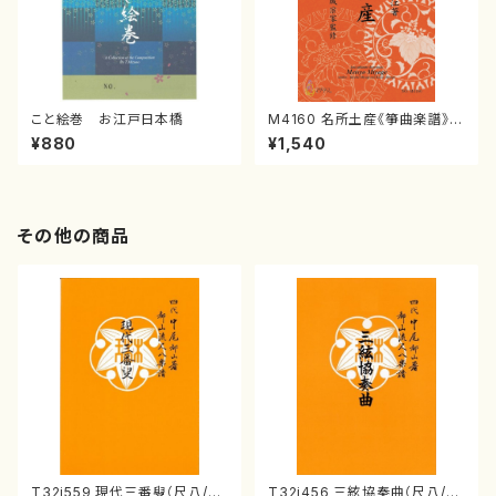
こと絵巻 お江戸日本橋
M4160 名所土産《箏曲楽譜》
（箏/宮城喜代子・宮城数江著・
¥880
¥1,540
宮城宗家監修/箏曲古典楽譜）
その他の商品
T32i559 現代三番叟（尺八/杵
T32i456 三絃協奏曲（尺八/中