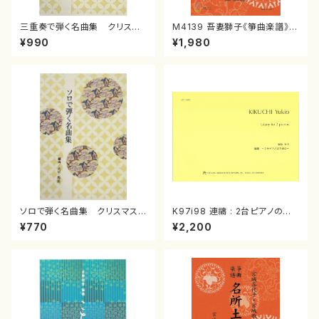
三重奏で弾く名曲集 クリスマ
M4139 吾妻獅子《箏曲楽譜》
スメドレー( 箏2/大平光美 編
（箏/宮城道雄著・宮城宗家監修/
¥990
¥1,980
曲/楽譜）
箏曲古典楽譜）
ソロで弾く名曲集 クリスマス・
K97i98 連禱 : 2台ピアノのた
イブ／恋人がサンタクロース(
めの（2 Pianos / 菊池 幸夫 /
¥770
¥2,200
箏独奏 /大平光美 編曲/楽
楽譜）
譜）