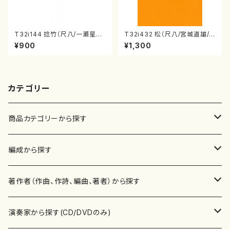
T32i144 捻竹（尺八/一瀬星山/
T32i432 松（尺八/宮城道雄/
尺八/都山式譜）都山流公刊楽譜
楽譜）都山流公刊楽譜曲番:213
¥900
¥1,300
曲番:593
8
カテゴリー
商品カテゴリーから探す
楽譜
編成から探す
書籍
邦楽器
著作者（作曲、作詩、編曲、著者）から探す
書籍
箏・琴（ソロ）
CD・DVD
合唱
あ行
演奏家から探す(CD/DVDのみ)