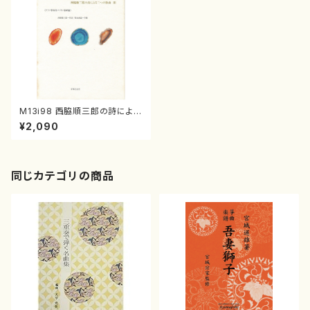
M13i98 西脇順三郎の詩による
三つの歌曲（ソプラノ独唱、ピア
¥2,090
ノ/松永通温/楽譜）
同じカテゴリの商品