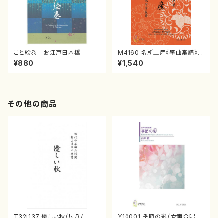
こと絵巻 お江戸日本橋
M4160 名所土産《箏曲楽譜》
（箏/宮城喜代子・宮城数江著・
¥880
¥1,540
宮城宗家監修/箏曲古典楽譜）
その他の商品
T32i137 優しい秋（尺八/二代
Y10001 季節の彩（女声合唱、