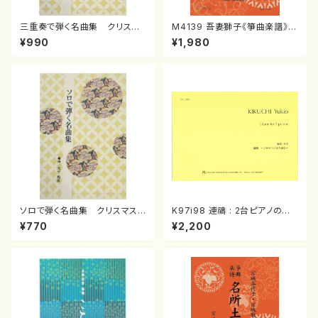
三重奏で弾く名曲集 クリスマ
M4139 吾妻獅子《箏曲楽譜》
スメドレー( 箏2/大平光美 編
（箏/宮城道雄著・宮城宗家監修/
¥990
¥1,980
曲/楽譜）
箏曲古典楽譜）
ソロで弾く名曲集 クリスマス・
K97i98 連禱 : 2台ピアノのた
イブ／恋人がサンタクロース(
めの（2 Pianos / 菊池 幸夫 /
¥770
¥2,200
箏独奏 /大平光美 編曲/楽
楽譜）
譜）