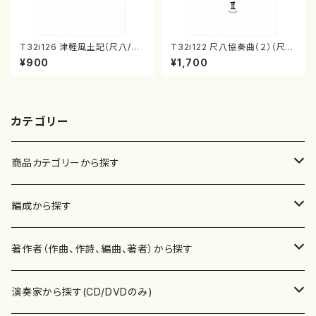
T32i126 津軽風土記（尺八/野
T32i122 尺八協奏曲（２）（尺
村峰山/尺八/都山式譜）都山流
八/二代 山本邦山/尺八/都山式
¥900
¥1,700
公刊楽譜曲番:575
譜）都山流公刊楽譜曲番:571
カテゴリー
商品カテゴリーから探す
楽譜
編成から探す
書籍
邦楽器
著作者（作曲、作詩、編曲、著者）から探す
書籍
箏・琴（ソロ）
CD・DVD
合唱
あ行
演奏家から探す(CD/DVDのみ)