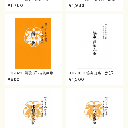
山本邦山/尺八/都山式譜）都山
ピアノ/山岸徹/楽譜）
¥1,700
¥1,980
流公刊楽譜曲番:586
T32i425 讃歌（尺八/筑紫歌都
T32i368 協奏曲第三番（尺八/
子/楽譜）都山流公刊楽譜曲番:2
唯是震一/楽譜）都山流公刊楽譜
¥800
¥1,300
130
曲番:2073