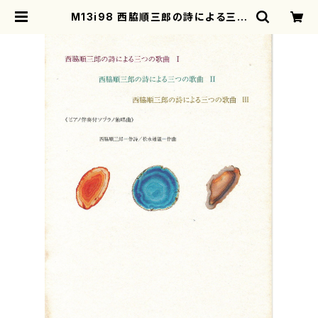
M13i98 西脇順三郎の詩による三つ
の歌曲（ソプラノ独唱、ピアノ/松永通
温/楽譜） | motherearth