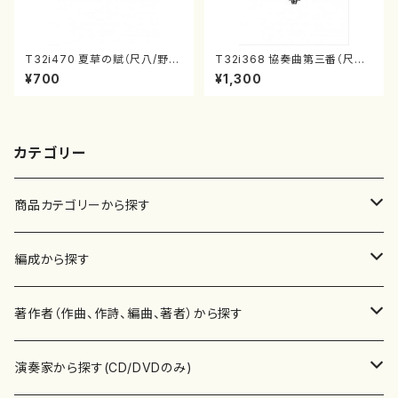
T32i470 夏草の賦（尺八/野村
T32i368 協奏曲第三番（尺八/
正峰/楽譜）都山流公刊楽譜曲
唯是震一/楽譜）都山流公刊楽譜
¥700
¥1,300
番:2178
曲番:2073
カテゴリー
商品カテゴリーから探す
楽譜
編成から探す
書籍
邦楽器
著作者（作曲、作詩、編曲、著者）から探す
書籍
箏・琴（ソロ）
CD・DVD
合唱
あ行
演奏家から探す(CD/DVDのみ)