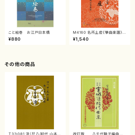
こと絵巻 お江戸日本橋
M4160 名所土産《箏曲楽譜》
（箏/宮城喜代子・宮城数江著・
¥880
¥1,540
宮城宗家監修/箏曲古典楽譜）
その他の商品
T32i081 涼（尺八/初代 山本邦
改訂版 八千代獅子編曲