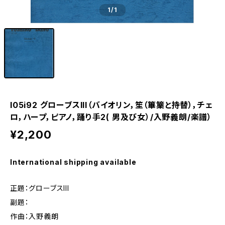
1
/1
I05i92 グローブスIII（バイオリン，笙（篳篥と持替），チェ
ロ，ハープ，ピアノ，踊り手2( 男及び女）/入野義朗/楽譜）
¥2,200
International shipping available
正題：グローブスIII
副題：
作曲：入野義朗