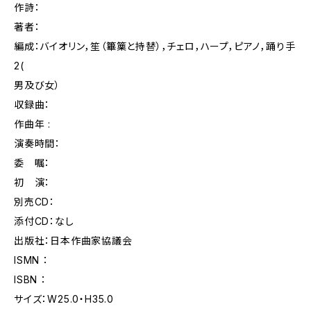
作詩：
著者：
編成：バイオリン，笙（篳篥と持替），チェロ，ハープ，ピアノ，踊り手
2(
男及び女）
収録曲：
作曲年 :
演奏時間：
委 嘱：
初 演：
別売CD：
添付CD：なし
出版社：日本作曲家協議会
ISMN ：
ISBN ：
サイズ：W25.0・H35.0