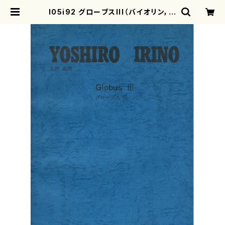
I05i92 グローブスIII（バイオリン，笙
（篳篥と持替），チェロ，ハープ，ピアノ，
踊り手2( 男及び女）/入野義朗/楽譜）
| motherearth