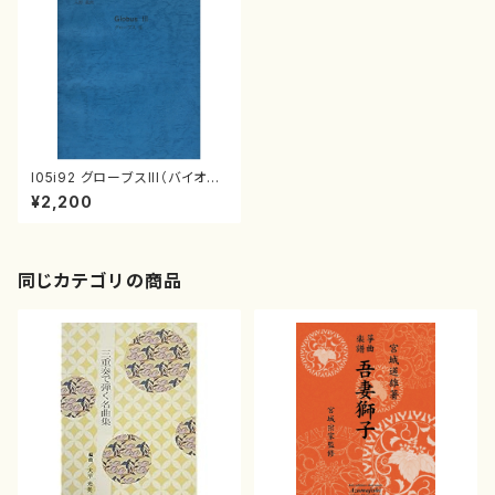
I05i92 グローブスIII（バイオリ
ン，笙（篳篥と持替），チェロ，ハ
¥2,200
ープ，ピアノ，踊り手2( 男及び
女）/入野義朗/楽譜）
同じカテゴリの商品