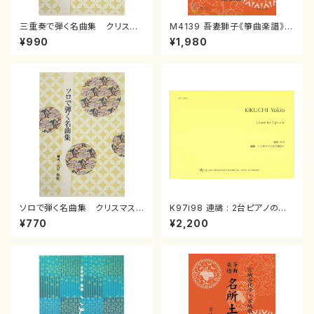
三重奏で弾く名曲集 クリスマ
M4139 吾妻獅子《箏曲楽譜》
スメドレー( 箏2/大平光美 編
（箏/宮城道雄著・宮城宗家監修/
¥990
¥1,980
曲/楽譜）
箏曲古典楽譜）
ソロで弾く名曲集 クリスマス・
K97i98 連禱 : 2台ピアノのた
イブ／恋人がサンタクロース(
めの（2 Pianos / 菊池 幸夫 /
¥770
¥2,200
箏独奏 /大平光美 編曲/楽
楽譜）
譜）