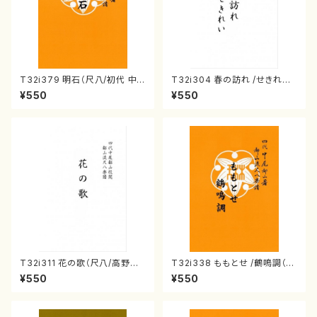
T32i379 明石（尺八/初代 中
T32i304 春の訪れ /せきれい
村双葉/楽譜）都山流公刊楽譜曲
（尺八/宮城道雄/楽譜）
¥550
¥550
番:2084
T32i311 花の歌（尺八/高野喜
T32i338 ももとせ /鶴鳴調（尺
長/楽譜）都山流:2014
八/萩原正吟/楽譜）都山流公刊
¥550
¥550
楽譜曲番:2042