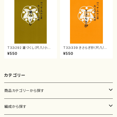
T32i292 瀧づくし（尺八/小野
T32i339 きさらぎ抄（尺八/萩
村検校/楽譜）都山流公刊楽譜曲
原正吟/楽譜）都山流公刊楽譜曲
¥550
¥550
番:1147
番:2043
カテゴリー
商品カテゴリーから探す
楽譜
編成から探す