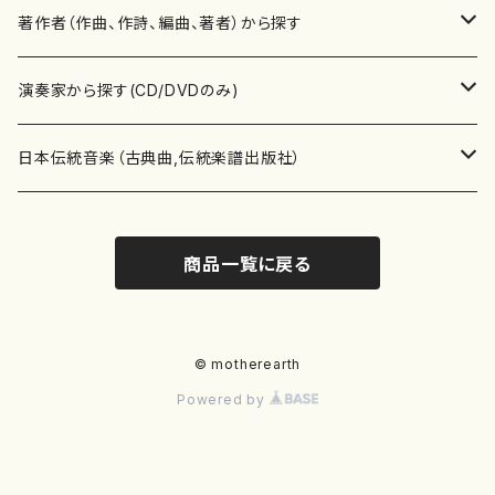
書籍
邦楽器
著作者（作曲、作詩、編曲、著者）から探す
書籍
箏・琴（ソロ）
CD・DVD
合唱
あ行
演奏家から探す(CD/DVDのみ)
テキストブック
箏・琴（合奏）
混声合唱
青木省三(アオキ ショウゾウ)
チケット
歌・声
か行
邦楽（箏、三味線、尺八等）演奏家
日本伝統音楽（古典曲,伝統楽譜出版社）
事典
三味線（ソロ）
女声合唱
青島広志（アオシマ ヒロシ）
ソプラノ
梯郁夫(カケハシ イクオ)
アルメリア（箏）
雑誌
洋楽器（鍵盤楽器）
さ行
声楽家・合唱団・朗読等
地歌箏曲（箏古典楽譜）
商品一覧に戻る
詩集
三味線（合奏）
男声合唱
秋山健治(アキヤマ ケンジ）
アルト
蔭山滸山(カゲヤマ キョザン)
石川高（笙）
邦楽ジャーナル
ピアノ（ソロ）
斉藤松声(サイトウ ショウセイ)
應和惠子（声楽・ソプラノ）
宮城道雄（宮城宗家監修）
レコード
洋楽器（弦楽器）
た行
洋楽-鍵盤楽器（ピアノ、オルガン等）演奏家
地歌箏曲（三絃古典楽譜）
尺八（ソロ）
児童合唱
秋山邦晴(アキヤマ クニハル)
テノール
景山伸夫(カゲヤマ ノブオ)
伊藤まなみ（箏）
ピアノ（連弾）
斎藤武（サイトウ タケシ）
栗友会女声アンサンブル（合唱・女声合唱）
バイオリン（ソロ）
平良伊津美(タイラ イツミ)
マリーン・ファン・ニューケルケン（ピアノ）
宮城道雄（宮城宗家監修）
雑貨・アクセサリー
洋楽器（木管楽器）
な行
洋楽-弦楽器（バイオリン、ギター等）演奏家
長唄青柳楽譜（唄、三味線楽譜）
© motherearth
Powered by
尺八（合奏）
朗読・語り
芥川也寸志（アクタガワ ヤスシ）
バリトン
葛西聖憲(カサイ マサノリ)
浦上恵子（箏）
ピアノ（合奏）
斎藤友子(サイトウ トモコ)
川口聖加（声楽・ソプラノ）
バイオリン（合奏）
田頭優子(タガシラ ユウコ)
赤城眞理（ピアノ）
フルート（ピッコロを含む）（ソロ）
内藤 明美(ナイトウ アケミ)
戸澤哲夫（バイオリン）
杵屋彌之介(青柳茂三）
用具
洋楽器（金管楽器）
は行
洋楽-木管楽器（フルート、クラリネット等）演奏家
尺八（古典楽譜、伝統楽譜出版社）
邦楽大合奏
歌曲
芦垣美穂(アシガキ ミホ)
バス
片桐朋子(カタギリ トモコ)
小笠原夏美（箏）
オルガン
佐伯圭子(サエキ ケイコ)
平野忠彦（声楽・バリトン）
ビオラ
高野喜長(タカノ キチョウ)
青柳晋（ピアノ）
フルート（ピッコロを含む）（合奏）
永井薫(ナガイ カオル）
工藤真菜（バイオリン）
トランペット
萩原正吟(ハギワラ セイギン)
河村利夫（サクソフォン）
都山楽会楽譜
洋楽器（打楽器）
ま行
洋楽-打楽器（パーカッション、マリンバ等）演奏者