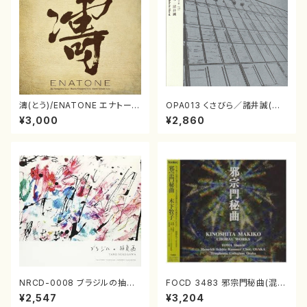
濤(とう)/ENATONE エナトーネ
OPA013 くさびら／諸井誠(電
(CD)
子音楽／CD)
¥3,000
¥2,860
NRCD-0008 ブラジルの抽象
FOCD 3483 邪宗門秘曲(混声
画（ギター, パーカッション／C
合唱/木下牧子/CD)
¥2,547
¥3,204
D）