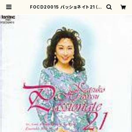
FOCD20015 パッショネイト21（ひ
らやすかつこ/CD） | motherearth