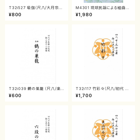
T32i527 瑜伽（尺八/大月宗明/
M4301 琉球民謡による組曲
楽譜）都山流公刊楽譜曲番:223
（箏/牧野由多可作曲/宮城喜代
¥800
¥1,980
6
子・宮城数江著/箏曲楽譜）
T32i039 鶴の巣籠 （尺八/楽
T32i117 竹彩々（尺八/初代 山
譜）都山no.38
本邦山/尺八/都山式譜）都山流
¥600
¥1,700
公刊楽譜曲番:566