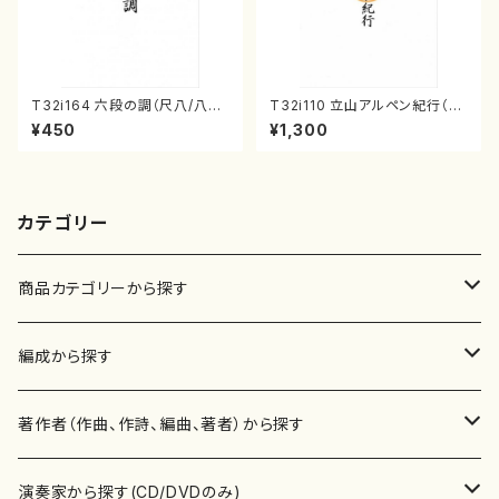
T32i164 六段の調（尺八/八橋
T32i110 立山アルペン紀行（尺
検校/楽譜）都山流公刊楽譜曲
八/初代 石垣征山/尺八/都山式
¥450
¥1,300
番:1016
譜）都山流公刊楽譜曲番:559
カテゴリー
商品カテゴリーから探す
楽譜
編成から探す
書籍
邦楽器
著作者（作曲、作詩、編曲、著者）から探す
書籍
箏・琴（ソロ）
CD・DVD
合唱
あ行
演奏家から探す(CD/DVDのみ)