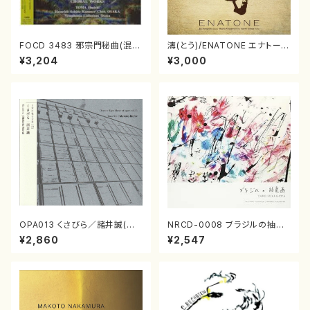
FOCD 3483 邪宗門秘曲(混声
濤(とう)/ENATONE エナトーネ
合唱/木下牧子/CD)
(CD)
¥3,204
¥3,000
OPA013 くさびら／諸井誠(電
NRCD-0008 ブラジルの抽象
子音楽／CD)
画（ギター, パーカッション／C
¥2,860
¥2,547
D）