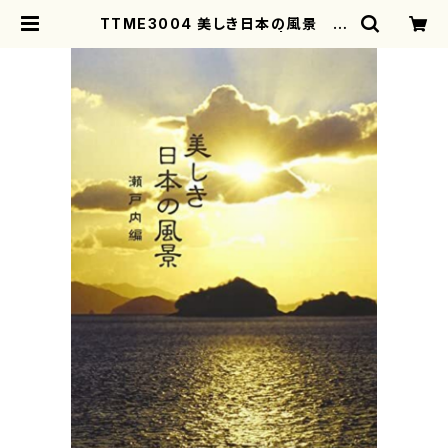
TTME3004 美しき日本の風景 瀬
戸内編（ヒーリング/DVD） | mother
earth