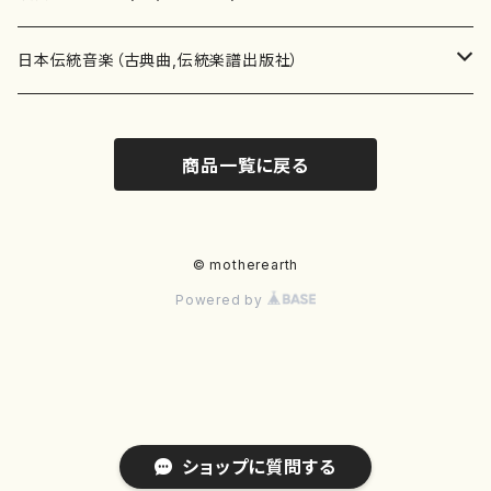
テキストブック
箏・琴（合奏）
混声合唱
青木省三(アオキ ショウゾウ)
チケット
歌・声
か行
邦楽（箏、三味線、尺八等）演奏家
日本伝統音楽（古典曲,伝統楽譜出版社）
事典
三味線（ソロ）
女声合唱
青島広志（アオシマ ヒロシ）
ソプラノ
梯郁夫(カケハシ イクオ)
アルメリア（箏）
雑誌
洋楽器（鍵盤楽器）
さ行
声楽家・合唱団・朗読等
地歌箏曲（箏古典楽譜）
商品一覧に戻る
詩集
三味線（合奏）
男声合唱
秋山健治(アキヤマ ケンジ）
アルト
蔭山滸山(カゲヤマ キョザン)
石川高（笙）
邦楽ジャーナル
ピアノ（ソロ）
斉藤松声(サイトウ ショウセイ)
應和惠子（声楽・ソプラノ）
宮城道雄（宮城宗家監修）
レコード
洋楽器（弦楽器）
た行
洋楽-鍵盤楽器（ピアノ、オルガン等）演奏家
地歌箏曲（三絃古典楽譜）
尺八（ソロ）
児童合唱
秋山邦晴(アキヤマ クニハル)
テノール
景山伸夫(カゲヤマ ノブオ)
伊藤まなみ（箏）
ピアノ（連弾）
斎藤武（サイトウ タケシ）
栗友会女声アンサンブル（合唱・女声合唱）
バイオリン（ソロ）
平良伊津美(タイラ イツミ)
マリーン・ファン・ニューケルケン（ピアノ）
宮城道雄（宮城宗家監修）
雑貨・アクセサリー
洋楽器（木管楽器）
な行
洋楽-弦楽器（バイオリン、ギター等）演奏家
長唄青柳楽譜（唄、三味線楽譜）
© motherearth
Powered by
尺八（合奏）
朗読・語り
芥川也寸志（アクタガワ ヤスシ）
バリトン
葛西聖憲(カサイ マサノリ)
浦上恵子（箏）
ピアノ（合奏）
斎藤友子(サイトウ トモコ)
川口聖加（声楽・ソプラノ）
バイオリン（合奏）
田頭優子(タガシラ ユウコ)
赤城眞理（ピアノ）
フルート（ピッコロを含む）（ソロ）
内藤 明美(ナイトウ アケミ)
戸澤哲夫（バイオリン）
杵屋彌之介(青柳茂三）
用具
洋楽器（金管楽器）
は行
洋楽-木管楽器（フルート、クラリネット等）演奏家
尺八（古典楽譜、伝統楽譜出版社）
邦楽大合奏
歌曲
芦垣美穂(アシガキ ミホ)
バス
片桐朋子(カタギリ トモコ)
小笠原夏美（箏）
オルガン
佐伯圭子(サエキ ケイコ)
平野忠彦（声楽・バリトン）
ビオラ
高野喜長(タカノ キチョウ)
青柳晋（ピアノ）
フルート（ピッコロを含む）（合奏）
永井薫(ナガイ カオル）
工藤真菜（バイオリン）
トランペット
萩原正吟(ハギワラ セイギン)
河村利夫（サクソフォン）
都山楽会楽譜
洋楽器（打楽器）
ま行
洋楽-打楽器（パーカッション、マリンバ等）演奏者
篠笛
ドロシー・アシュビー
その他（声域を指定しない歌など）
かただときこ(カタダ トキコ）
大久保智子（箏）
アコーディオン
坂井情二(サカイ ジョウジ)
河内紀恵（声楽・ソプラノ）
チェロ
高野検校(タカノ ケンギョウ)
伊沢長俊（オルガン）
クラリネット
永井ますみ(ナガイ マスミ）
松本克己（バイオリン）
ホルン
朴守賢(パク スヒョン)
板倉稔（クラリネット）
石垣 征山
マリンバ
セルドン・マイヤーズ
上野信一（パーカッション）
洋楽器（大編成）
や行
洋楽-大編成(オーケストラ、吹奏楽)楽団
ショップに質問する
笙・篳篥