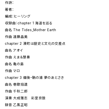
作詩：
著者：
編成：ヒーリング
収録曲：chapter 1 海道を巡る
曲名 The Tides_Mother Earth
作曲 遠藤晶美
chapter 2 湊町は歴史と文化の交差点
曲名 アオイ
作曲 えま＆慧奏
曲名 亀の島
作曲 マロ
chapter 3 備後・鞆の浦 夢のあとさき
曲名 巷歌拾遺
作曲 千秋二郎
演奏 大成雅志 彩里京鼓
録音 乙黒正昭