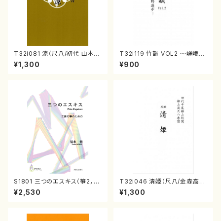
T32i081 涼（尺八/初代 山本邦
T32i119 竹韻 VOL2 ～嵯峨野
山/尺八/都山式譜）都山流公刊
遊歩～（尺八/野村峰山/尺八/都
¥1,300
¥900
楽譜曲番:530
山式譜）都山流公刊楽譜曲番:5
68
S1801 三つのエスキス（箏2，1
T32i046 清姫（尺八/金森高
7/清水 脩/楽譜）
山/楽譜）都山流公刊楽譜曲番：
¥2,530
¥1,300
45