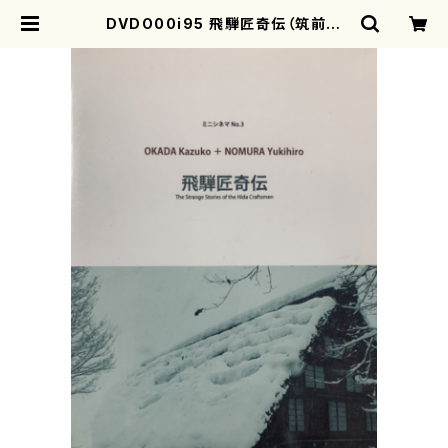
DVDO00i95 飛騨匠奇伝（筑前琵
琶/パーカッション/岡田加津子/S.ギ
ャニャール旭西/DVD） | motherea
rth