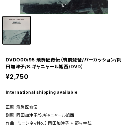
1
/1
DVDO00i95 飛騨匠奇伝（筑前琵琶/パーカッション/岡
田加津子/S.ギャニャール旭西/DVD）
¥2,750
International shipping available
正題：飛騨匠奇伝
副題：岡田加津子/S.ギャニャール旭西
作曲： ミニシネマNo.3 岡田加津子 + 野村幸弘