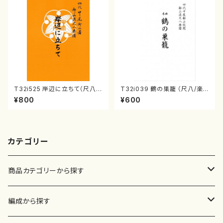
T32i525 岸辺に立ちて（尺八/
T32i039 鶴の巣籠 （尺八/楽
初代 中村双葉/楽譜）都山流公
譜）都山no.38
¥800
¥600
刊楽譜曲番:2234
カテゴリー
商品カテゴリーから探す
楽譜
編成から探す