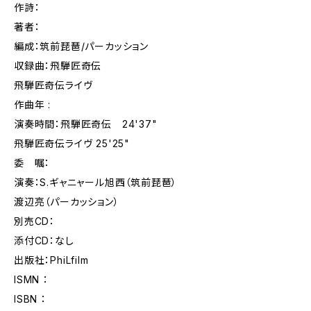
作詩：
著者：
編成：筑前琵琶/パーカッション
収録曲：飛騨匠奇伝
飛騨匠奇伝ライヴ
作曲年 :
演奏時間：飛騨匠奇伝 24'37"
飛騨匠奇伝ライヴ 25'25"
委 嘱：
演奏：S.ギャニャール旭西（筑前琵琶）
渡辺亮（パーカッション）
別売CD：
添付CD：なし
出版社：PhiLfilm
ISMN ：
ISBN ：