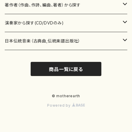
書籍
邦楽器
著作者（作曲、作詩、編曲、著者）から探す
書籍
箏・琴（ソロ）
CD・DVD
合唱
あ行
演奏家から探す(CD/DVDのみ)
テキストブック
箏・琴（合奏）
混声合唱
青木省三(アオキ ショウゾウ)
チケット
歌・声
か行
邦楽（箏、三味線、尺八等）演奏家
日本伝統音楽（古典曲,伝統楽譜出版社）
事典
三味線（ソロ）
女声合唱
青島広志（アオシマ ヒロシ）
ソプラノ
梯郁夫(カケハシ イクオ)
アルメリア（箏）
雑誌
洋楽器（鍵盤楽器）
さ行
声楽家・合唱団・朗読等
地歌箏曲（箏古典楽譜）
商品一覧に戻る
詩集
三味線（合奏）
男声合唱
秋山健治(アキヤマ ケンジ）
アルト
蔭山滸山(カゲヤマ キョザン)
石川高（笙）
邦楽ジャーナル
ピアノ（ソロ）
斉藤松声(サイトウ ショウセイ)
應和惠子（声楽・ソプラノ）
宮城道雄（宮城宗家監修）
レコード
洋楽器（弦楽器）
た行
洋楽-鍵盤楽器（ピアノ、オルガン等）演奏家
地歌箏曲（三絃古典楽譜）
尺八（ソロ）
児童合唱
秋山邦晴(アキヤマ クニハル)
テノール
景山伸夫(カゲヤマ ノブオ)
伊藤まなみ（箏）
ピアノ（連弾）
斎藤武（サイトウ タケシ）
栗友会女声アンサンブル（合唱・女声合唱）
バイオリン（ソロ）
平良伊津美(タイラ イツミ)
マリーン・ファン・ニューケルケン（ピアノ）
宮城道雄（宮城宗家監修）
雑貨・アクセサリー
洋楽器（木管楽器）
な行
洋楽-弦楽器（バイオリン、ギター等）演奏家
長唄青柳楽譜（唄、三味線楽譜）
© motherearth
Powered by
尺八（合奏）
朗読・語り
芥川也寸志（アクタガワ ヤスシ）
バリトン
葛西聖憲(カサイ マサノリ)
浦上恵子（箏）
ピアノ（合奏）
斎藤友子(サイトウ トモコ)
川口聖加（声楽・ソプラノ）
バイオリン（合奏）
田頭優子(タガシラ ユウコ)
赤城眞理（ピアノ）
フルート（ピッコロを含む）（ソロ）
内藤 明美(ナイトウ アケミ)
戸澤哲夫（バイオリン）
杵屋彌之介(青柳茂三）
用具
洋楽器（金管楽器）
は行
洋楽-木管楽器（フルート、クラリネット等）演奏家
尺八（古典楽譜、伝統楽譜出版社）
邦楽大合奏
歌曲
芦垣美穂(アシガキ ミホ)
バス
片桐朋子(カタギリ トモコ)
小笠原夏美（箏）
オルガン
佐伯圭子(サエキ ケイコ)
平野忠彦（声楽・バリトン）
ビオラ
高野喜長(タカノ キチョウ)
青柳晋（ピアノ）
フルート（ピッコロを含む）（合奏）
永井薫(ナガイ カオル）
工藤真菜（バイオリン）
トランペット
萩原正吟(ハギワラ セイギン)
河村利夫（サクソフォン）
都山楽会楽譜
洋楽器（打楽器）
ま行
洋楽-打楽器（パーカッション、マリンバ等）演奏者