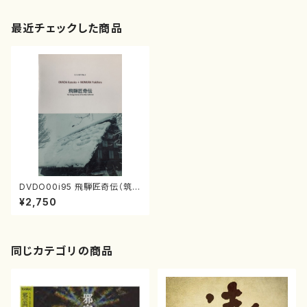
最近チェックした商品
DVDO00i95 飛騨匠奇伝（筑前
琵琶/パーカッション/岡田加津
¥2,750
子/S.ギャニャール旭西/DVD）
同じカテゴリの商品