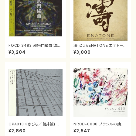
FOCD 3483 邪宗門秘曲(混声
濤(とう)/ENATONE エナトーネ
合唱/木下牧子/CD)
(CD)
¥3,204
¥3,000
OPA013 くさびら／諸井誠(電
NRCD-0008 ブラジルの抽象
子音楽／CD)
画（ギター, パーカッション／C
¥2,860
¥2,547
D）