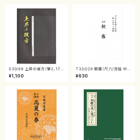
S30i99 上昇の彼方（箏2，17/
T32i029 朝霧（尺八/流祖 中尾
沢井比河流/楽譜）
都山/楽譜）都山流公刊楽譜曲
¥1,100
¥630
番：28