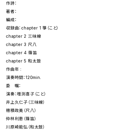
作詩：
著者：
編成：
収録曲：chapter 1 箏（こと）
chapter 2 三味線
chapter 3 尺八
chapter 4 篠笛
chapter 5 和太鼓
作曲年 :
演奏時間：120min.
委 嘱：
演奏：増渕喜子（こと）
井上久仁子（三味線）
穂積政美（尺八）
仲林利恵（篠笛）
川原崎能弘（和太鼓）