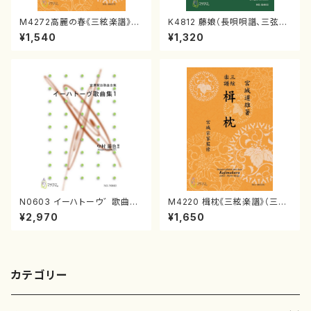
M4272高麗の春《三絃楽譜》
K4812 藤娘（長唄唄譜、三弦譜/
（三絃/宮城道雄著・宮城宗家監
杵屋彌之介(青柳茂三）/青柳三
¥1,540
¥1,320
修/三絃楽譜）
絃楽譜）
N0603 イーハトーウ゛歌曲集1
M4220 楫枕《三絃楽譜》（三絃/
（歌，ピアノ/中村節也/楽譜）
宮城道雄著・宮城宗家監修/三絃
¥2,970
¥1,650
楽譜）
カテゴリー