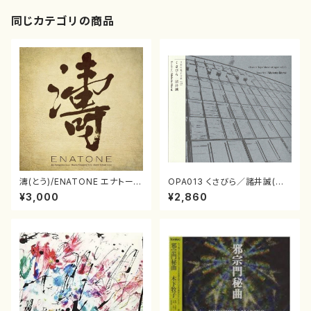
同じカテゴリの商品
濤(とう)/ENATONE エナトーネ
OPA013 くさびら／諸井誠(電
(CD)
子音楽／CD)
¥3,000
¥2,860