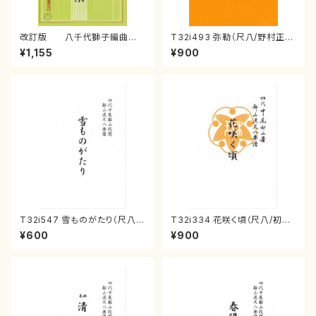
改訂版 八千代獅子編曲
T32i493 弥勒（尺八/野村正
（編曲八千代獅子）(/宮城道
峰/楽譜）都山流公刊楽譜曲番:2
¥1,155
¥900
雄/楽譜）
202
T32i547 雪ものがたり（尺八/
T32i334 花咲く頃（尺八/初代
沢井忠夫/楽譜）都山流公刊楽譜
山川園松/楽譜）都山流公刊楽譜
¥600
¥900
曲番:2256
曲番:2037