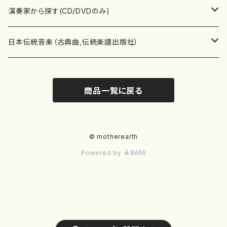
書籍
箏・琴（ソロ）
CD・DVD
合唱
あ行
演奏家から探す(CD/DVDのみ)
テキストブック
箏・琴（合奏）
混声合唱
青木省三(アオキ ショウゾウ)
チケット
歌・声
か行
邦楽（箏、三味線、尺八等）演奏家
日本伝統音楽（古典曲,伝統楽譜出版社）
事典
三味線（ソロ）
女声合唱
青島広志（アオシマ ヒロシ）
ソプラノ
梯郁夫(カケハシ イクオ)
アルメリア（箏）
雑誌
洋楽器（鍵盤楽器）
さ行
声楽家・合唱団・朗読等
地歌箏曲（箏古典楽譜）
商品一覧に戻る
詩集
三味線（合奏）
男声合唱
秋山健治(アキヤマ ケンジ）
アルト
蔭山滸山(カゲヤマ キョザン)
石川高（笙）
邦楽ジャーナル
ピアノ（ソロ）
斉藤松声(サイトウ ショウセイ)
應和惠子（声楽・ソプラノ）
宮城道雄（宮城宗家監修）
レコード
洋楽器（弦楽器）
た行
洋楽-鍵盤楽器（ピアノ、オルガン等）演奏家
地歌箏曲（三絃古典楽譜）
尺八（ソロ）
児童合唱
秋山邦晴(アキヤマ クニハル)
テノール
景山伸夫(カゲヤマ ノブオ)
伊藤まなみ（箏）
ピアノ（連弾）
斎藤武（サイトウ タケシ）
栗友会女声アンサンブル（合唱・女声合唱）
バイオリン（ソロ）
平良伊津美(タイラ イツミ)
マリーン・ファン・ニューケルケン（ピアノ）
宮城道雄（宮城宗家監修）
雑貨・アクセサリー
洋楽器（木管楽器）
な行
洋楽-弦楽器（バイオリン、ギター等）演奏家
長唄青柳楽譜（唄、三味線楽譜）
© motherearth
Powered by
尺八（合奏）
朗読・語り
芥川也寸志（アクタガワ ヤスシ）
バリトン
葛西聖憲(カサイ マサノリ)
浦上恵子（箏）
ピアノ（合奏）
斎藤友子(サイトウ トモコ)
川口聖加（声楽・ソプラノ）
バイオリン（合奏）
田頭優子(タガシラ ユウコ)
赤城眞理（ピアノ）
フルート（ピッコロを含む）（ソロ）
内藤 明美(ナイトウ アケミ)
戸澤哲夫（バイオリン）
杵屋彌之介(青柳茂三）
用具
洋楽器（金管楽器）
は行
洋楽-木管楽器（フルート、クラリネット等）演奏家
尺八（古典楽譜、伝統楽譜出版社）
邦楽大合奏
歌曲
芦垣美穂(アシガキ ミホ)
バス
片桐朋子(カタギリ トモコ)
小笠原夏美（箏）
オルガン
佐伯圭子(サエキ ケイコ)
平野忠彦（声楽・バリトン）
ビオラ
高野喜長(タカノ キチョウ)
青柳晋（ピアノ）
フルート（ピッコロを含む）（合奏）
永井薫(ナガイ カオル）
工藤真菜（バイオリン）
トランペット
萩原正吟(ハギワラ セイギン)
河村利夫（サクソフォン）
都山楽会楽譜
洋楽器（打楽器）
ま行
洋楽-打楽器（パーカッション、マリンバ等）演奏者
篠笛
ドロシー・アシュビー
その他（声域を指定しない歌など）
かただときこ(カタダ トキコ）
大久保智子（箏）
アコーディオン
坂井情二(サカイ ジョウジ)
河内紀恵（声楽・ソプラノ）
チェロ
高野検校(タカノ ケンギョウ)
伊沢長俊（オルガン）
クラリネット
永井ますみ(ナガイ マスミ）
松本克己（バイオリン）
ホルン
朴守賢(パク スヒョン)
板倉稔（クラリネット）
石垣 征山
マリンバ
セルドン・マイヤーズ
上野信一（パーカッション）
洋楽器（大編成）
や行
洋楽-大編成(オーケストラ、吹奏楽)楽団