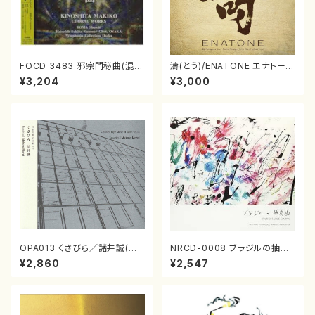
FOCD 3483 邪宗門秘曲(混声
濤(とう)/ENATONE エナトーネ
合唱/木下牧子/CD)
(CD)
¥3,204
¥3,000
OPA013 くさびら／諸井誠(電
NRCD-0008 ブラジルの抽象
子音楽／CD)
画（ギター, パーカッション／C
¥2,860
¥2,547
D）