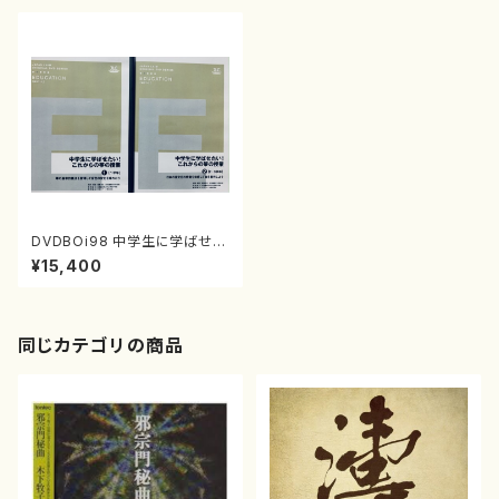
DVDBOi98 中学生に学ばせた
い！これからの箏の授業上下２巻
¥15,400
（箏/尾藤弥生/DVD）
同じカテゴリの商品