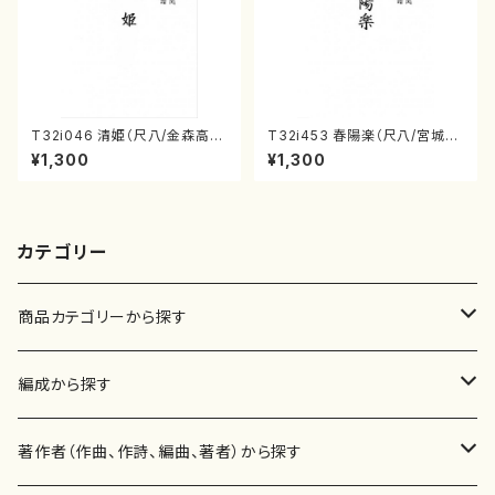
T32i046 清姫（尺八/金森高
T32i453 春陽楽（尺八/宮城道
山/楽譜）都山流公刊楽譜曲番：
雄/楽譜）都山流公刊楽譜曲番:2
¥1,300
¥1,300
45
160
カテゴリー
商品カテゴリーから探す
楽譜
編成から探す
書籍
邦楽器
著作者（作曲、作詩、編曲、著者）から探す