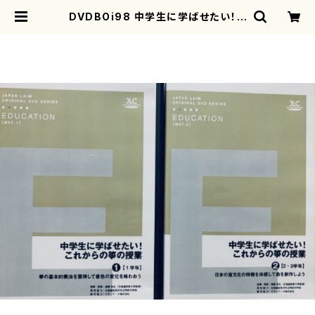
DVDBOi98 中学生に学ばせたい！こ
れからの箏の授業上下２巻（箏/尾藤
弥生/DVD） | motherearth