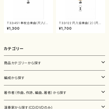
T32i451 奉祝合奏曲（尺八/久
T32i122 尺八協奏曲（２）（尺
本玄智/楽譜）都山流公刊楽譜曲
八/二代 山本邦山/尺八/都山式
¥1,300
¥1,700
番:2158
譜）都山流公刊楽譜曲番:571
カテゴリー
商品カテゴリーから探す
楽譜
編成から探す
書籍
邦楽器
著作者（作曲、作詩、編曲、著者）から探す
書籍
箏・琴（ソロ）
CD・DVD
合唱
あ行
演奏家から探す(CD/DVDのみ)