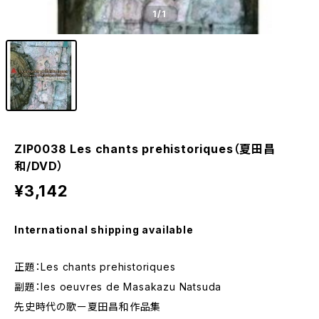
1
/1
ZIP0038 Les chants prehistoriques（夏田昌
和/DVD）
¥3,142
International shipping available
正題：Les chants prehistoriques
副題：les oeuvres de Masakazu Natsuda
先史時代の歌ー夏田昌和作品集