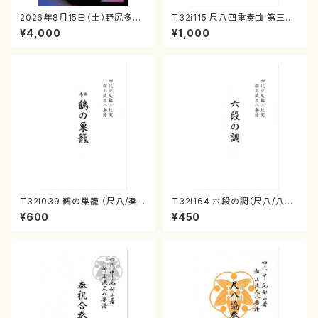
2026年8月15日（土）野尻多佳
T32i115 尺八四重奏曲 第三番
子ピアノリサイタル 音の宝石
衆籟（尺八/初代 山本邦山/尺
¥4,000
¥1,000
箱チケット一般
八/都山式譜）都山流公刊楽譜曲
番:564
T32i039 鶴の巣籠 （尺八/楽
T32i164 六段の調（尺八/八橋
譜）都山no.38
検校/楽譜）都山流公刊楽譜曲
¥600
¥450
番:1016