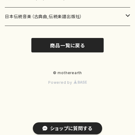
テキストブック
箏・琴（合奏）
混声合唱
青木省三(アオキ ショウゾウ)
チケット
歌・声
か行
邦楽（箏、三味線、尺八等）演奏家
日本伝統音楽（古典曲,伝統楽譜出版社）
事典
三味線（ソロ）
女声合唱
青島広志（アオシマ ヒロシ）
ソプラノ
梯郁夫(カケハシ イクオ)
アルメリア（箏）
雑誌
洋楽器（鍵盤楽器）
さ行
声楽家・合唱団・朗読等
地歌箏曲（箏古典楽譜）
商品一覧に戻る
詩集
三味線（合奏）
男声合唱
秋山健治(アキヤマ ケンジ）
アルト
蔭山滸山(カゲヤマ キョザン)
石川高（笙）
邦楽ジャーナル
ピアノ（ソロ）
斉藤松声(サイトウ ショウセイ)
應和惠子（声楽・ソプラノ）
宮城道雄（宮城宗家監修）
レコード
洋楽器（弦楽器）
た行
洋楽-鍵盤楽器（ピアノ、オルガン等）演奏家
地歌箏曲（三絃古典楽譜）
尺八（ソロ）
児童合唱
秋山邦晴(アキヤマ クニハル)
テノール
景山伸夫(カゲヤマ ノブオ)
伊藤まなみ（箏）
ピアノ（連弾）
斎藤武（サイトウ タケシ）
栗友会女声アンサンブル（合唱・女声合唱）
バイオリン（ソロ）
平良伊津美(タイラ イツミ)
マリーン・ファン・ニューケルケン（ピアノ）
宮城道雄（宮城宗家監修）
雑貨・アクセサリー
洋楽器（木管楽器）
な行
洋楽-弦楽器（バイオリン、ギター等）演奏家
長唄青柳楽譜（唄、三味線楽譜）
© motherearth
Powered by
尺八（合奏）
朗読・語り
芥川也寸志（アクタガワ ヤスシ）
バリトン
葛西聖憲(カサイ マサノリ)
浦上恵子（箏）
ピアノ（合奏）
斎藤友子(サイトウ トモコ)
川口聖加（声楽・ソプラノ）
バイオリン（合奏）
田頭優子(タガシラ ユウコ)
赤城眞理（ピアノ）
フルート（ピッコロを含む）（ソロ）
内藤 明美(ナイトウ アケミ)
戸澤哲夫（バイオリン）
杵屋彌之介(青柳茂三）
用具
洋楽器（金管楽器）
は行
洋楽-木管楽器（フルート、クラリネット等）演奏家
尺八（古典楽譜、伝統楽譜出版社）
邦楽大合奏
歌曲
芦垣美穂(アシガキ ミホ)
バス
片桐朋子(カタギリ トモコ)
小笠原夏美（箏）
オルガン
佐伯圭子(サエキ ケイコ)
平野忠彦（声楽・バリトン）
ビオラ
高野喜長(タカノ キチョウ)
青柳晋（ピアノ）
フルート（ピッコロを含む）（合奏）
永井薫(ナガイ カオル）
工藤真菜（バイオリン）
トランペット
萩原正吟(ハギワラ セイギン)
河村利夫（サクソフォン）
都山楽会楽譜
洋楽器（打楽器）
ま行
洋楽-打楽器（パーカッション、マリンバ等）演奏者
篠笛
ドロシー・アシュビー
その他（声域を指定しない歌など）
かただときこ(カタダ トキコ）
大久保智子（箏）
アコーディオン
坂井情二(サカイ ジョウジ)
河内紀恵（声楽・ソプラノ）
チェロ
高野検校(タカノ ケンギョウ)
伊沢長俊（オルガン）
クラリネット
永井ますみ(ナガイ マスミ）
松本克己（バイオリン）
ホルン
朴守賢(パク スヒョン)
板倉稔（クラリネット）
石垣 征山
マリンバ
セルドン・マイヤーズ
上野信一（パーカッション）
洋楽器（大編成）
や行
洋楽-大編成(オーケストラ、吹奏楽)楽団
ショップに質問する
笙・篳篥