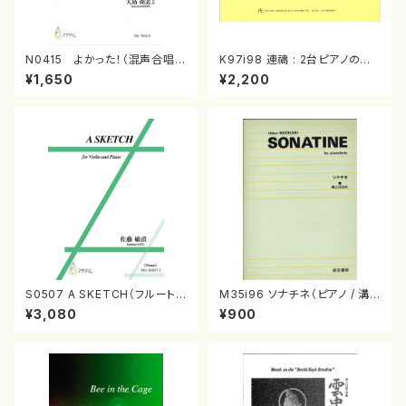
N0415 よかった！（混声合唱，
K97i98 連禱 : 2台ピアノのた
ピアノ/夏田昌和/楽譜）
めの（2 Pianos / 菊池 幸夫 /
¥1,650
¥2,200
楽譜）
S0507 A SKETCH（フルートソ
M35i96 ソナチネ（ピアノ / 溝
ロ/佐藤敏直/楽譜）
上 日出夫 / 楽譜）
¥3,080
¥900