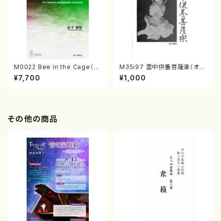
M0022 Bee in the Cage（S
M35i97 雲中供養菩薩楽（オル
op. Hp. Pf. Voice4 Mn2, M
ガン / 溝上 日出夫 / 楽譜）
¥7,700
¥1,000
a, Gt, Mc, Cb/松平頼暁/楽譜）
その他の商品