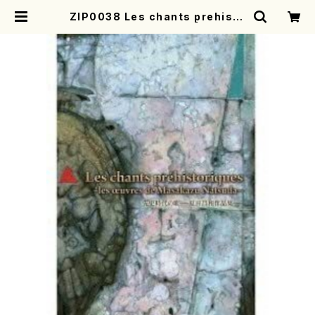
ZIP0038 Les chants prehisto
riques（夏田昌和/DVD） | mother
earth