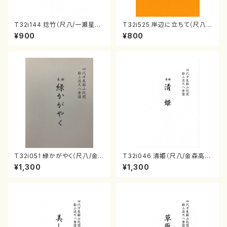
T32i144 捻竹（尺八/一瀬星山/
T32i525 岸辺に立ちて（尺八/
尺八/都山式譜）都山流公刊楽譜
初代 中村双葉/楽譜）都山流公
¥900
¥800
曲番:593
刊楽譜曲番:2234
T32i051 緑かがやく（尺八/金
T32i046 清姫（尺八/金森高
森高山/楽譜）都山流公刊楽譜曲
山/楽譜）都山流公刊楽譜曲番：
¥1,300
¥1,300
番：50
45