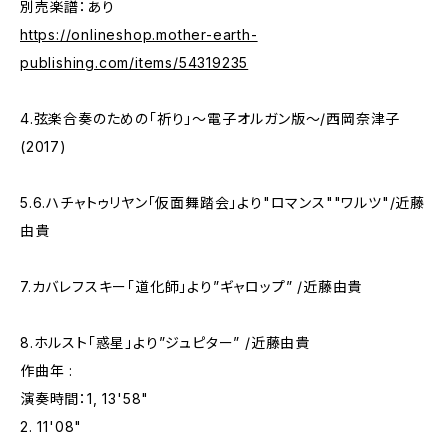
別売楽譜：あり
https://onlineshop.mother-earth-
publishing.com/items/54319235
4.弦楽合奏のための「祈り」〜電子オルガン版〜/西岡奈津子
(2017)
5.6.ハチャトゥリヤン「仮面舞踏会」より"ロマンス""ワルツ"/近藤
由貴
7.カバレフスキー「道化師」より”ギャロップ” /近藤由貴
8.ホルスト「惑星」より”ジュピター” /近藤由貴
作曲年 :
演奏時間：1, 13'58"
2. 11'08"