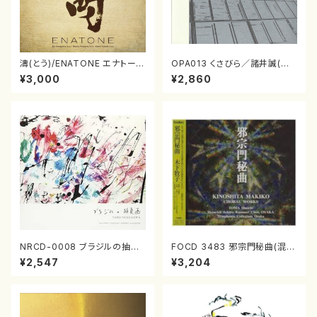
濤(とう)/ENATONE エナトーネ
OPA013 くさびら／諸井誠(電
(CD)
子音楽／CD)
¥3,000
¥2,860
NRCD-0008 ブラジルの抽象
FOCD 3483 邪宗門秘曲(混声
画（ギター, パーカッション／C
合唱/木下牧子/CD)
¥2,547
¥3,204
D）