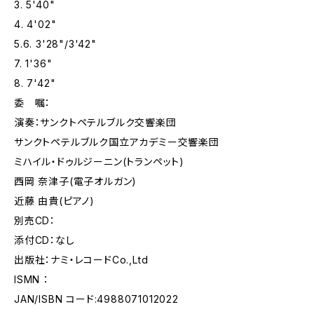
3. 5'40"
4. 4'02"
5.6. 3'28"/3'42"
7. 1'36"
8. 7'42"
委 嘱：
演奏：サンクトペテルブルク交響楽団
サンクトペテルブルク国立アカデミー交響楽団
ミハイル・ドゥルジーニン(トランペット)
西岡 奈津子(電子オルガン)
近藤 由貴(ピアノ)
別売CD：
添付CD：なし
出版社：ナミ・レコードCo.,Ltd
ISMN ：
JAN/ISBN コード:4988071012022