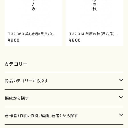
T32i363 美しき春（尺八/久本
T32i314 草原の秋（尺八/初代
玄智/楽譜）都山流公刊楽譜曲
星田一山/楽譜）都山流公刊楽譜
¥900
¥800
番:2068
曲番:2017
カテゴリー
商品カテゴリーから探す
楽譜
編成から探す
書籍
邦楽器
著作者（作曲、作詩、編曲、著者）から探す