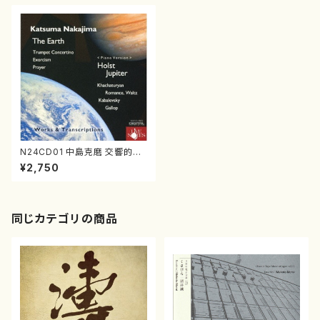
N24CD01 中島克磨 交響的挿
話「地球」&ホルスト「ジュピタ
¥2,750
ー」（ピアノ編曲版）（オーケスト
ラ/トランペット/ピアノ/中島 克
磨/CD）
同じカテゴリの商品