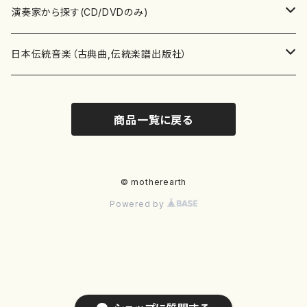
書籍
箏・琴（ソロ）
CD・DVD
合唱
あ行
演奏家から探す(CD/DVDのみ)
テキストブック
箏・琴（合奏）
混声合唱
青木省三(アオキ ショウゾウ)
チケット
歌・声
か行
邦楽（箏、三味線、尺八等）演奏家
日本伝統音楽（古典曲,伝統楽譜出版社）
事典
三味線（ソロ）
女声合唱
青島広志（アオシマ ヒロシ）
ソプラノ
梯郁夫(カケハシ イクオ)
アルメリア（箏）
雑誌
洋楽器（鍵盤楽器）
さ行
声楽家・合唱団・朗読等
地歌箏曲（箏古典楽譜）
商品一覧に戻る
詩集
三味線（合奏）
男声合唱
秋山健治(アキヤマ ケンジ）
アルト
蔭山滸山(カゲヤマ キョザン)
石川高（笙）
邦楽ジャーナル
ピアノ（ソロ）
斉藤松声(サイトウ ショウセイ)
應和惠子（声楽・ソプラノ）
宮城道雄（宮城宗家監修）
レコード
洋楽器（弦楽器）
た行
洋楽-鍵盤楽器（ピアノ、オルガン等）演奏家
地歌箏曲（三絃古典楽譜）
尺八（ソロ）
児童合唱
秋山邦晴(アキヤマ クニハル)
テノール
景山伸夫(カゲヤマ ノブオ)
伊藤まなみ（箏）
ピアノ（連弾）
斎藤武（サイトウ タケシ）
栗友会女声アンサンブル（合唱・女声合唱）
バイオリン（ソロ）
平良伊津美(タイラ イツミ)
マリーン・ファン・ニューケルケン（ピアノ）
宮城道雄（宮城宗家監修）
雑貨・アクセサリー
洋楽器（木管楽器）
な行
洋楽-弦楽器（バイオリン、ギター等）演奏家
長唄青柳楽譜（唄、三味線楽譜）
© motherearth
Powered by
尺八（合奏）
朗読・語り
芥川也寸志（アクタガワ ヤスシ）
バリトン
葛西聖憲(カサイ マサノリ)
浦上恵子（箏）
ピアノ（合奏）
斎藤友子(サイトウ トモコ)
川口聖加（声楽・ソプラノ）
バイオリン（合奏）
田頭優子(タガシラ ユウコ)
赤城眞理（ピアノ）
フルート（ピッコロを含む）（ソロ）
内藤 明美(ナイトウ アケミ)
戸澤哲夫（バイオリン）
杵屋彌之介(青柳茂三）
用具
洋楽器（金管楽器）
は行
洋楽-木管楽器（フルート、クラリネット等）演奏家
尺八（古典楽譜、伝統楽譜出版社）
邦楽大合奏
歌曲
芦垣美穂(アシガキ ミホ)
バス
片桐朋子(カタギリ トモコ)
小笠原夏美（箏）
オルガン
佐伯圭子(サエキ ケイコ)
平野忠彦（声楽・バリトン）
ビオラ
高野喜長(タカノ キチョウ)
青柳晋（ピアノ）
フルート（ピッコロを含む）（合奏）
永井薫(ナガイ カオル）
工藤真菜（バイオリン）
トランペット
萩原正吟(ハギワラ セイギン)
河村利夫（サクソフォン）
都山楽会楽譜
洋楽器（打楽器）
ま行
洋楽-打楽器（パーカッション、マリンバ等）演奏者
篠笛
ドロシー・アシュビー
その他（声域を指定しない歌など）
かただときこ(カタダ トキコ）
大久保智子（箏）
アコーディオン
坂井情二(サカイ ジョウジ)
河内紀恵（声楽・ソプラノ）
チェロ
高野検校(タカノ ケンギョウ)
伊沢長俊（オルガン）
クラリネット
永井ますみ(ナガイ マスミ）
松本克己（バイオリン）
ホルン
朴守賢(パク スヒョン)
板倉稔（クラリネット）
石垣 征山
マリンバ
セルドン・マイヤーズ
上野信一（パーカッション）
洋楽器（大編成）
や行
洋楽-大編成(オーケストラ、吹奏楽)楽団