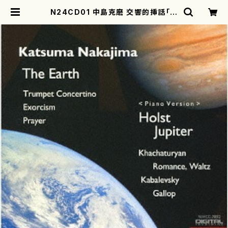
N24CD01 中島克磨 交響的挿話「地
球」&ホルスト「ジュピター」（ピアノ編
曲版）（オーケストラ/トランペット/ピ
アノ/中島 克磨/CD） | mothereart
h