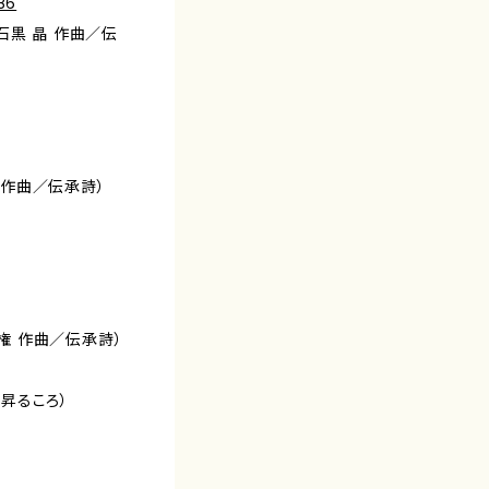
36
（石黒 晶 作曲／伝
也 作曲／伝承詩）
仁権 作曲／伝承詩）
が昇るころ）