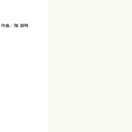
仁権 作曲／陶 淵明