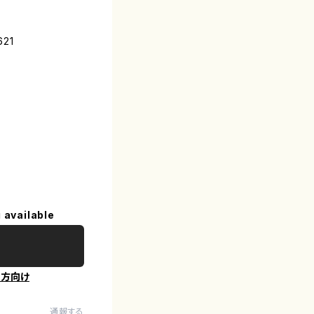
621
 available
の方向け
通報する