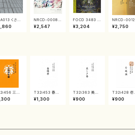
A013 くさび
NRCD-0008
FOCD 3483 邪
NRCD-0012
／諸井誠(電子
ブラジルの抽象
宗門秘曲(混声
013 MAKO
2,860
¥2,547
¥3,204
¥2,750
楽／CD)
画（ギター, パー
合唱/木下牧子/
NAKAMURA
カッション／C
CD)
OLO PIANO
D）
ol.2, vol.3
アノ／CD）
2i456 三絃
T32i453 春陽
T32i363 美し
T32i428 
奏曲（尺八/中
楽（尺八/宮城道
き春（尺八/久本
調（尺八/初代
,300
¥1,300
¥900
¥900
島欣一/楽譜）
雄/楽譜）都山流
玄智/楽譜）都山
村双葉/楽譜
山流公刊楽譜
公刊楽譜曲番:2
流公刊楽譜曲番:
山流公刊楽
:2164
160
2068
番:2133