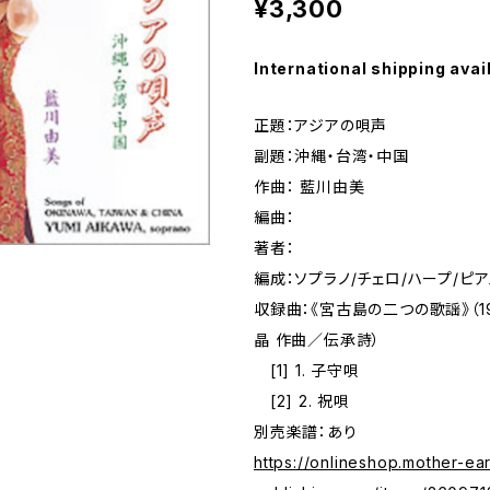
¥3,300
International shipping avai
正題：アジアの唄声
副題：沖縄・台湾・中国
作曲： 藍川由美
編曲：
著者：
編成：ソプラノ/チェロ/ハープ/ピア
収録曲：《宮古島の二つの歌謡》（198
晶 作曲／伝承詩）
[1] 1. 子守唄
[2] 2. 祝唄
別売楽譜：あり
https://onlineshop.mother-ear