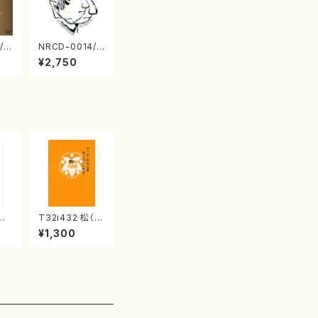
/0
NRCD-0014/0
TO
015 MAKOTO
¥2,750
 S
NAKAMURA S
 v
OLO PIANO さ
（ピ
んにんひとり（C
D）
壱越
T32i432 松（尺
 中
八/宮城道雄/楽
¥1,300
）都
譜）都山流公刊
譜曲
楽譜曲番:2138