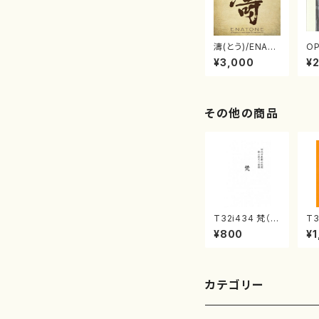
濤(とう)/ENAT
OP
ONE エナトーネ
ら
¥3,000
¥
(CD)
音
その他の商品
T32i434 梵（尺
T3
八/大月宗明/楽
協
¥800
¥1
譜）都山流公刊
能
楽譜曲番:2141
都
曲番
カテゴリー