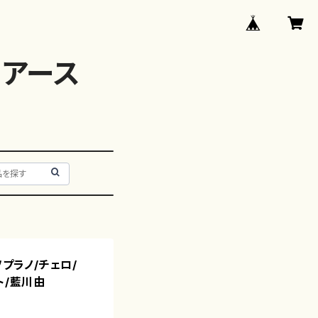
アース
ソプラノ/チェロ/
ト/藍川由