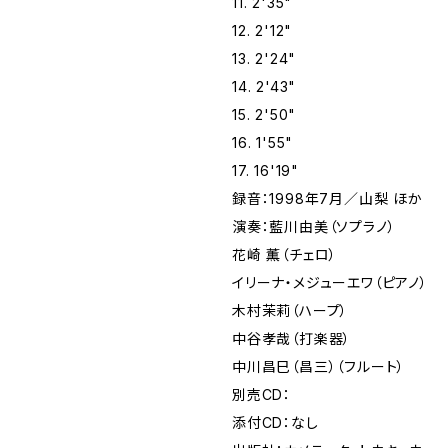
11. 2'35"
12. 2'12"
13. 2'24"
14. 2'43"
15. 2'50"
16. 1'55"
17. 16'19"
録音：1998年7月／山梨 ほか
演奏：藍川由美（ソプラノ）
花崎 薫（チェロ）
イリーナ・メジューエワ（ピアノ）
木村茉莉（ハープ）
中谷孝哉（打楽器）
中川昌巳（昌三）（フルート）
別売CD：
添付CD：なし