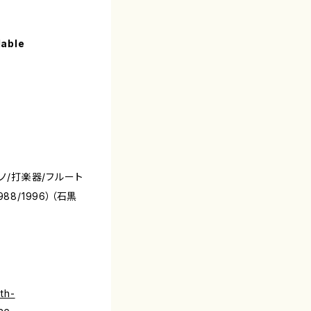
lable
ノ/打楽器/フルート
8/1996）（石黒
th-