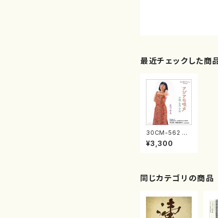
最近チェックした商
30CM-562 ア
ジアの唄声（ソプ
¥3,300
ラノ/チェロ/ハー
プ/ピアノ/打楽
器/フルート/藍川
由美/CD）
同じカテゴリの商品