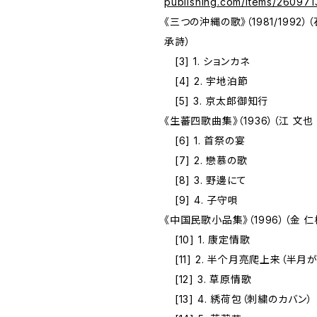
publishing.com/items/260971
《三つの沖縄の歌》（1981/1992）
承詩）
[3] 1. ションカネ
[4] 2. 宇地泊節
[5] 3. 京太郎御知行
《生蕃四歌曲集》（1936）（江 文
[6] 1. 首祭の宴
[7] 2. 戀慕の歌
[8] 3. 野邊にて
[9] 4. 子守唄
《中国民歌小品集》（1996）（金 
[10] 1. 康定情歌
[11] 2. 半个月亮爬上来（半月
[12] 3. 草原情歌
[13] 4. 綉荷包（刺繍のカバン）