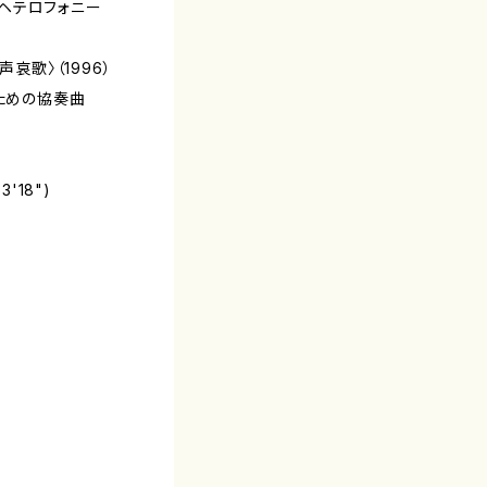
のヘテロフォニー
哀歌〉（1996）
ための協奏曲
3'18")