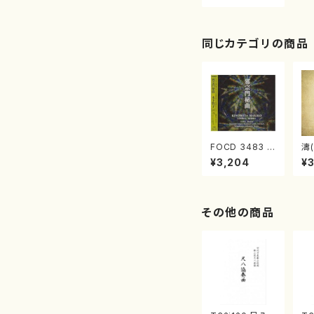
村朗/CD）
同じカテゴリの商品
FOCD 3483 邪
濤(
宗門秘曲(混声
O
¥3,204
¥
合唱/木下牧子/
(C
CD)
その他の商品