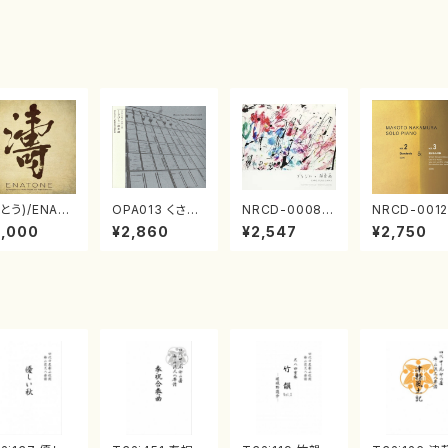
とう)/ENAT
OPA013 くさび
NRCD-0008
NRCD-0012
NE エナトーネ
ら／諸井誠(電子
ブラジルの抽象
013 MAKO
3,000
¥2,860
¥2,547
¥2,750
D)
音楽／CD)
画（ギター, パー
NAKAMURA
カッション／C
OLO PIANO
D）
ol.2, vol.3
アノ／CD）