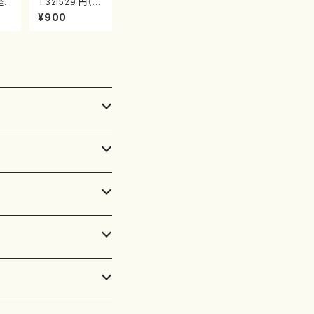
軽
T32i529 円（尺
/野
八/二代 池田静
¥900
都
山/楽譜）都山流
流
公刊楽譜曲番:2
:5
238