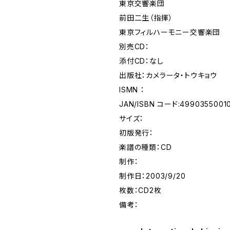
東京交響楽団
前田二生（指揮）
東京フィルハーモニー交響楽団
別売CD：
添付CD：なし
出版社：カメラータ・トウキョウ
ISMN ：
JAN/ISBN コード:4990355001
サイズ：
初版発行：
楽譜の種類：CD
制作：
制作日：2003/9/20
枚数：CD2枚
備考：