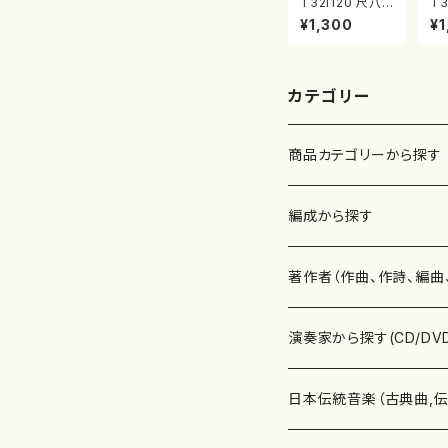
T32i120 尺八
T3
協奏曲（尺八/二
秋
¥1,300
¥1
代 山本邦山/尺
本
八/都山式譜）都
山
山流公刊楽譜曲
公
番:569
86
カテゴリー
商品カテゴリーから探す
楽譜
編成から探す
書籍
邦楽器
著作者（作曲、作詩、編曲
書籍
箏・琴（ソロ）
CD・DVD
合唱
あ行
演奏家から探す(CD/DV
テキストブック
箏・琴（合奏）
混声合唱
青木省三(アオキ ショウゾウ)
チケット
歌・声
か行
邦楽（箏、三味線、尺八等
日本伝統音楽（古典曲,
事典
三味線（ソロ）