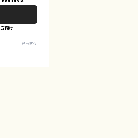
 available
の方向け
通報する