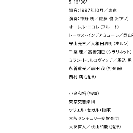
5. 16'38"
録音：1997年10月／東京
演奏：神野 明／佐藤 俊（ピアノ）
オーレル・ニコレ（フルート）
トーマス・インデアミューレ／呉山
守山光三／大和田浩明（ホルン）
千葉 理／高橋知巳（クラリネット）
ミラン・トゥルコヴィッチ／馬込 勇
永曽重光／前田 茂（打楽器）
西村 朗（指揮）
小泉和裕（指揮）
東京交響楽団
ウリエル・セガル（指揮）
大阪センチュリー交響楽団
大友直人／秋山和慶（指揮）