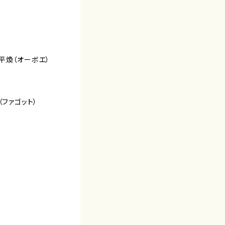
平煥（オーボエ）
（ファゴット）