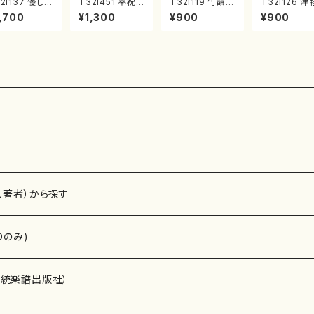
2i137 優しい
T32i451 奉祝
T32i119 竹韻 V
T32i126 津
（尺八/二代 山
合奏曲（尺八/久
OL2 ～嵯峨野
風土記（尺八
,700
¥1,300
¥900
¥900
邦山/尺八/都
本玄智/楽譜）都
遊歩～（尺八/野
村峰山/尺八/
式譜）都山流
山流公刊楽譜曲
村峰山/尺八/都
山式譜）都山
刊楽譜曲番:5
番:2158
山式譜）都山流
公刊楽譜曲番
公刊楽譜曲番:5
75
68
、著者）から探す
Dのみ)
）演奏家
伝統楽譜出版社）