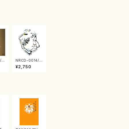
/0
NRCD-0014/0
TO
015 MAKOTO
¥2,750
 S
NAKAMURA S
 v
OLO PIANO さ
（ピ
んにんひとり（C
D）