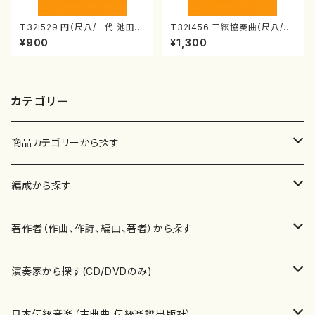
T32i529 円（尺八/二代 池田静
T32i456 三絃協奏曲（尺八/中
山/楽譜）都山流公刊楽譜曲番:2
能島欣一/楽譜）都山流公刊楽譜
¥900
¥1,300
238
曲番:2164
カテゴリー
商品カテゴリーから探す
楽譜
編成から探す
書籍
邦楽器
著作者（作曲、作詩、編曲、著者）から探す
書籍
箏・琴（ソロ）
CD・DVD
合唱
あ行
演奏家から探す(CD/DVDのみ)
テキストブック
箏・琴（合奏）
混声合唱
青木省三(アオキ ショウゾウ)
チケット
歌・声
か行
邦楽（箏、三味線、尺八等）演奏家
日本伝統音楽（古典曲,伝統楽譜出版社）