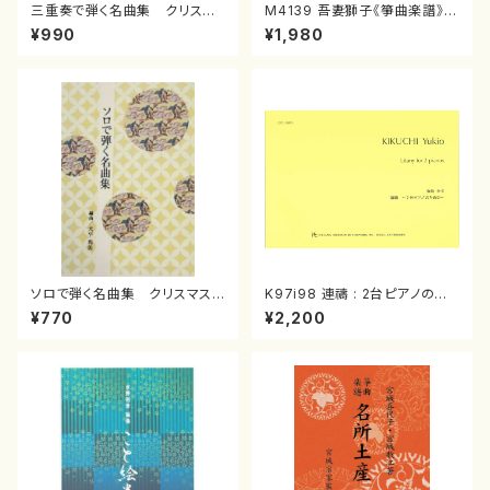
三重奏で弾く名曲集 クリスマ
M4139 吾妻獅子《箏曲楽譜》
スメドレー( 箏2/大平光美 編
（箏/宮城道雄著・宮城宗家監修/
¥990
¥1,980
曲/楽譜）
箏曲古典楽譜）
ソロで弾く名曲集 クリスマス・
K97i98 連禱 : 2台ピアノのた
イブ／恋人がサンタクロース(
めの（2 Pianos / 菊池 幸夫 /
¥770
¥2,200
箏独奏 /大平光美 編曲/楽
楽譜）
譜）