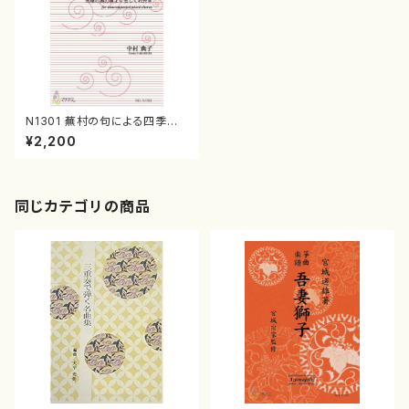
N1301 蕪村の句による四季の
うた（混声合唱/中村典子/楽譜）
¥2,200
同じカテゴリの商品