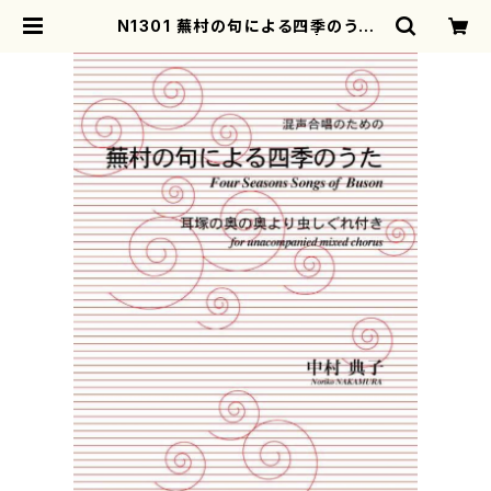
N1301 蕪村の句による四季のうた
（混声合唱/中村典子/楽譜） | mothe
rearth