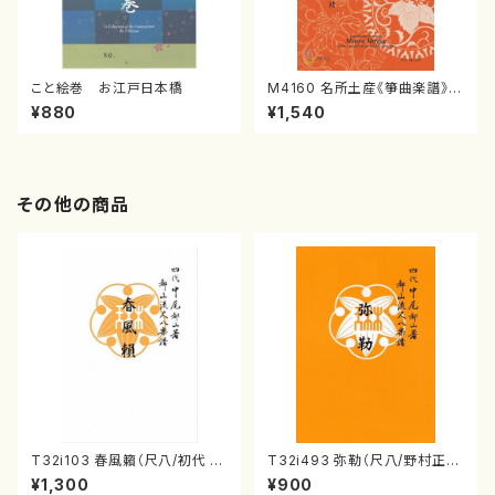
こと絵巻 お江戸日本橋
M4160 名所土産《箏曲楽譜》
（箏/宮城喜代子・宮城数江著・
¥880
¥1,540
宮城宗家監修/箏曲古典楽譜）
その他の商品
T32i103 春風籟（尺八/初代 石
T32i493 弥勒（尺八/野村正
垣征山/尺八/都山式譜）都山流
峰/楽譜）都山流公刊楽譜曲番:2
¥1,300
¥900
公刊楽譜曲番:552
202