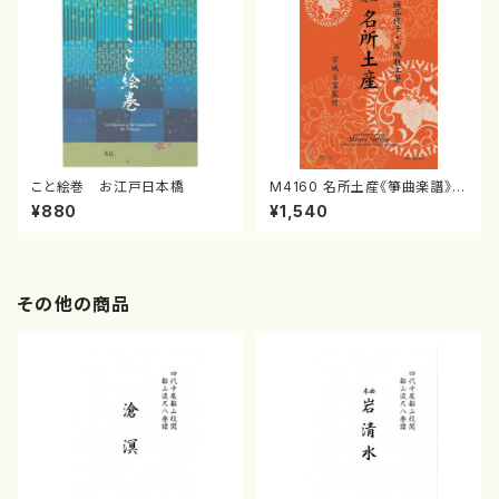
こと絵巻 お江戸日本橋
M4160 名所土産《箏曲楽譜》
（箏/宮城喜代子・宮城数江著・
¥880
¥1,540
宮城宗家監修/箏曲古典楽譜）
その他の商品