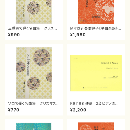
三重奏で弾く名曲集 クリスマ
M4139 吾妻獅子《箏曲楽譜》
スメドレー( 箏2/大平光美 編
（箏/宮城道雄著・宮城宗家監修/
¥990
¥1,980
曲/楽譜）
箏曲古典楽譜）
ソロで弾く名曲集 クリスマス・
K97i98 連禱 : 2台ピアノのた
イブ／恋人がサンタクロース(
めの（2 Pianos / 菊池 幸夫 /
¥770
¥2,200
箏独奏 /大平光美 編曲/楽
楽譜）
譜）