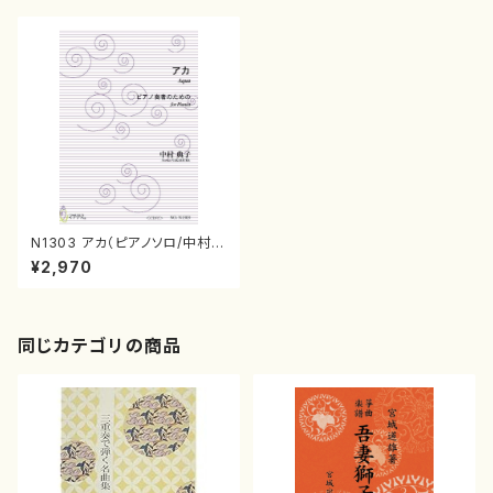
N1303 アカ（ピアノソロ/中村典
子/楽譜）
¥2,970
同じカテゴリの商品