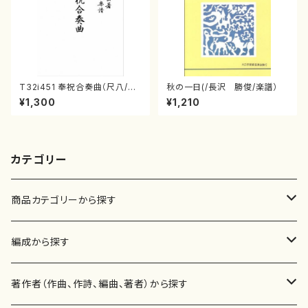
T32i451 奉祝合奏曲（尺八/久
秋の一日(/長沢 勝俊/楽譜）
本玄智/楽譜）都山流公刊楽譜曲
¥1,300
¥1,210
番:2158
カテゴリー
商品カテゴリーから探す
楽譜
編成から探す
書籍
邦楽器
著作者（作曲、作詩、編曲、著者）から探す