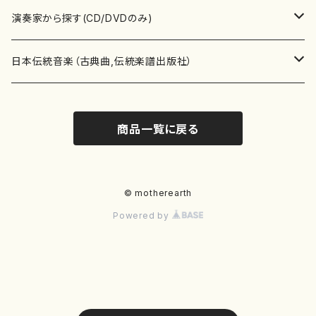
書籍
箏・琴（ソロ）
CD・DVD
合唱
あ行
演奏家から探す(CD/DVDのみ)
テキストブック
箏・琴（合奏）
混声合唱
青木省三(アオキ ショウゾウ)
チケット
歌・声
か行
邦楽（箏、三味線、尺八等）演奏家
日本伝統音楽（古典曲,伝統楽譜出版社）
事典
三味線（ソロ）
女声合唱
青島広志（アオシマ ヒロシ）
ソプラノ
梯郁夫(カケハシ イクオ)
アルメリア（箏）
雑誌
洋楽器（鍵盤楽器）
さ行
声楽家・合唱団・朗読等
地歌箏曲（箏古典楽譜）
商品一覧に戻る
詩集
三味線（合奏）
男声合唱
秋山健治(アキヤマ ケンジ）
アルト
蔭山滸山(カゲヤマ キョザン)
石川高（笙）
邦楽ジャーナル
ピアノ（ソロ）
斉藤松声(サイトウ ショウセイ)
應和惠子（声楽・ソプラノ）
宮城道雄（宮城宗家監修）
レコード
洋楽器（弦楽器）
た行
洋楽-鍵盤楽器（ピアノ、オルガン等）演奏家
地歌箏曲（三絃古典楽譜）
尺八（ソロ）
児童合唱
秋山邦晴(アキヤマ クニハル)
テノール
景山伸夫(カゲヤマ ノブオ)
伊藤まなみ（箏）
ピアノ（連弾）
斎藤武（サイトウ タケシ）
栗友会女声アンサンブル（合唱・女声合唱）
バイオリン（ソロ）
平良伊津美(タイラ イツミ)
マリーン・ファン・ニューケルケン（ピアノ）
宮城道雄（宮城宗家監修）
雑貨・アクセサリー
洋楽器（木管楽器）
な行
洋楽-弦楽器（バイオリン、ギター等）演奏家
長唄青柳楽譜（唄、三味線楽譜）
© motherearth
Powered by
尺八（合奏）
朗読・語り
芥川也寸志（アクタガワ ヤスシ）
バリトン
葛西聖憲(カサイ マサノリ)
浦上恵子（箏）
ピアノ（合奏）
斎藤友子(サイトウ トモコ)
川口聖加（声楽・ソプラノ）
バイオリン（合奏）
田頭優子(タガシラ ユウコ)
赤城眞理（ピアノ）
フルート（ピッコロを含む）（ソロ）
内藤 明美(ナイトウ アケミ)
戸澤哲夫（バイオリン）
杵屋彌之介(青柳茂三）
用具
洋楽器（金管楽器）
は行
洋楽-木管楽器（フルート、クラリネット等）演奏家
尺八（古典楽譜、伝統楽譜出版社）
邦楽大合奏
歌曲
芦垣美穂(アシガキ ミホ)
バス
片桐朋子(カタギリ トモコ)
小笠原夏美（箏）
オルガン
佐伯圭子(サエキ ケイコ)
平野忠彦（声楽・バリトン）
ビオラ
高野喜長(タカノ キチョウ)
青柳晋（ピアノ）
フルート（ピッコロを含む）（合奏）
永井薫(ナガイ カオル）
工藤真菜（バイオリン）
トランペット
萩原正吟(ハギワラ セイギン)
河村利夫（サクソフォン）
都山楽会楽譜
洋楽器（打楽器）
ま行
洋楽-打楽器（パーカッション、マリンバ等）演奏者
篠笛
ドロシー・アシュビー
その他（声域を指定しない歌など）
かただときこ(カタダ トキコ）
大久保智子（箏）
アコーディオン
坂井情二(サカイ ジョウジ)
河内紀恵（声楽・ソプラノ）
チェロ
高野検校(タカノ ケンギョウ)
伊沢長俊（オルガン）
クラリネット
永井ますみ(ナガイ マスミ）
松本克己（バイオリン）
ホルン
朴守賢(パク スヒョン)
板倉稔（クラリネット）
石垣 征山