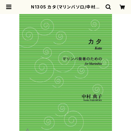
N1305 カタ（マリンバソロ/中村典
子/楽譜） | motherearth