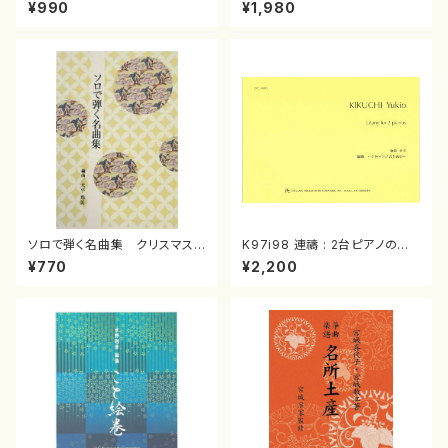
スメドレー( 箏2/大平光美 編
（箏/宮城道雄著・宮城宗家監修/
¥990
¥1,980
曲/楽譜）
箏曲古典楽譜）
ソロで弾く名曲集 クリスマス・
K97i98 連禱 : 2台ピアノのた
イブ／恋人がサンタクロース(
めの（2 Pianos / 菊池 幸夫 /
¥770
¥2,200
箏独奏 /大平光美 編曲/楽
楽譜）
譜）