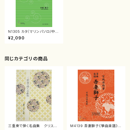
N1305 カタ（マリンバソロ/中村
典子/楽譜）
¥2,090
同じカテゴリの商品
三重奏で弾く名曲集 クリスマ
M4139 吾妻獅子《箏曲楽譜》