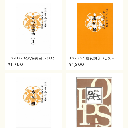
T32i122 尺八協奏曲（２）（尺
T32i454 慶祝調（尺八/久本玄
八/二代 山本邦山/尺八/都山式
智/楽譜）都山流公刊楽譜曲番:2
¥1,700
¥1,300
譜）都山流公刊楽譜曲番:571
161