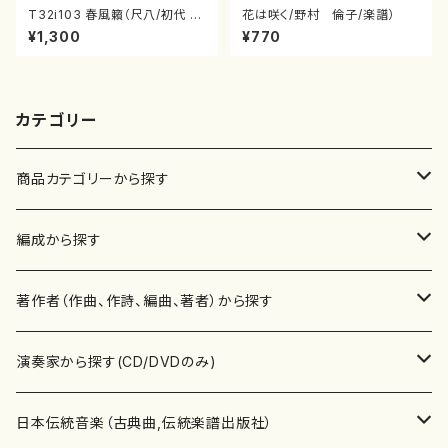
T32i103 春風籟（尺八/初代 石
花は咲く/野村 倫子/楽譜）
垣征山/尺八/都山式譜）都山流
¥1,300
¥770
公刊楽譜曲番:552
カテゴリー
商品カテゴリーから探す
楽譜
編成から探す
書籍
邦楽器
著作者（作曲、作詩、編曲、著者）から探す
書籍
箏・琴（ソロ）
CD・DVD
合唱
あ行
演奏家から探す(CD/DVDのみ)
テキストブック
箏・琴（合奏）
混声合唱
青木省三(アオキ ショウゾウ)
チケット
歌・声
か行
邦楽（箏、三味線、尺八等）演奏家
日本伝統音楽（古典曲,伝統楽譜出版社）