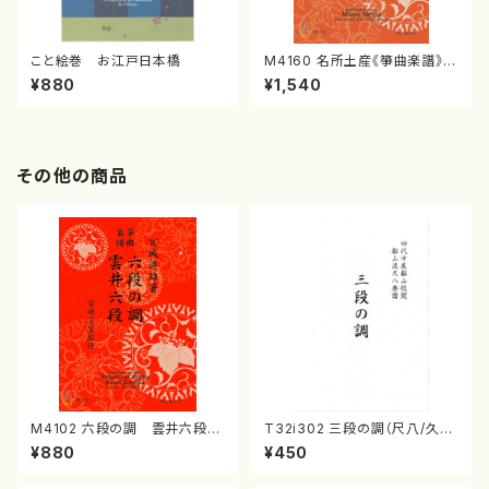
こと絵巻 お江戸日本橋
M4160 名所土産《箏曲楽譜》
（箏/宮城喜代子・宮城数江著・
¥880
¥1,540
宮城宗家監修/箏曲古典楽譜）
その他の商品
M4102 六段の調 雲井六段
T32i302 三段の調（尺八/久本
（箏/宮城道雄著・宮城宗家監修/
玄智/楽譜）都山no:2003
¥880
¥450
箏曲古典楽譜）