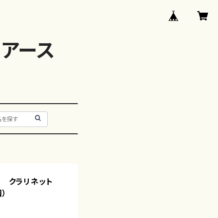
アース
ザ クラリネット
譜）