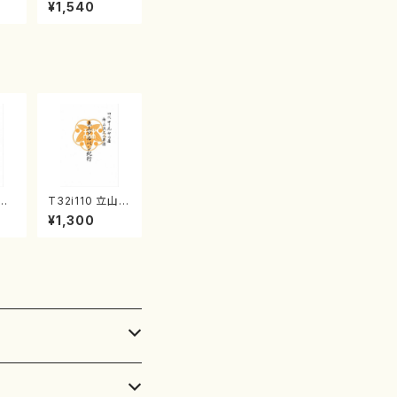
産《箏曲楽譜》
¥1,540
（箏/宮城喜代
子・宮城数江著・
宮城宗家監修/
箏曲古典楽譜）
竹の
T32i110 立山ア
初代
ルペン紀行（尺
¥1,300
/
八/初代 石垣征
山
山/尺八/都山式
番:
譜）都山流公刊
楽譜曲番:559