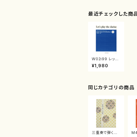
最近チェックした商
W02i99 レッ
ツ プレイ
¥1,980
ザ クラリネット
1（クラリネット/
渡部調匡/楽譜）
同じカテゴリの商品
三重奏で弾く名
M