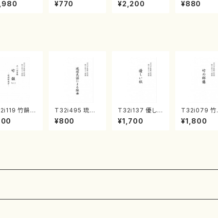
《箏曲楽譜》
集 クリスマス・
2台ピアノのため
戸日本橋
,980
¥770
¥2,200
¥880
箏/宮城道雄
イブ／恋人がサ
の（2 Pianos /
・宮城宗家監
ンタクロース(
菊池 幸夫 / 楽
/箏曲古典楽
箏独奏 /大平
譜）
）
光美 編曲/楽
譜）
2i119 竹韻 V
T32i495 琉球
T32i137 優しい
T32i079 
L2 ～嵯峨野
民謡による組曲
秋（尺八/二代 山
群像（尺八/
900
¥800
¥1,700
¥1,800
歩～（尺八/野
（尺八/牧野由多
本邦山/尺八/都
山本邦山/尺八
峰山/尺八/都
可/楽譜）都山n
山式譜）都山流
都山式譜）都
式譜）都山流
o:2204
公刊楽譜曲番:5
流公刊楽譜曲
刊楽譜曲番:5
86
528