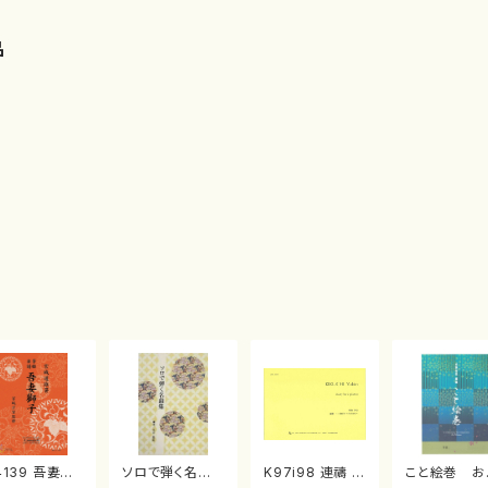
品
4139 吾妻獅
ソロで弾く名曲
K97i98 連禱 :
こと絵巻 お