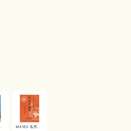
江
M4160 名所土