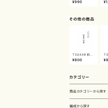
曲集 クリスマ
子
¥990
¥1
スメドレー( 箏
（
2/大平光美 編
著
曲/楽譜）
修
譜
その他の商品
T32i448 初夏
T3
の印象（尺八/久
O
¥800
¥
本玄智/楽譜）都
遊
山流公刊楽譜曲
村
番:2155
山
公
68
カテゴリー
商品カテゴリーから探す
楽譜
編成から探す