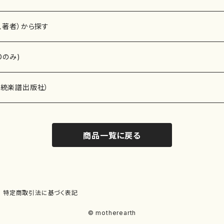
、著者）から探す
Dのみ)
）演奏家
伝統楽譜出版社）
商品一覧に戻る
)
オルガン等）演奏家
譜）
唱・女声合唱）
ン（ピアノ）
、ギター等）演奏家
線楽譜）
特定商取引法に基づく表記
シ）
ロ）
、クラリネット等）演奏家
譜出版社）
© motherearth