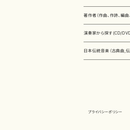
書籍
邦楽器
著作者（作曲、作詩、編曲
書籍
箏・琴（ソロ）
CD・DVD
合唱
あ行
演奏家から探す(CD/DV
テキストブック
箏・琴（合奏）
混声合唱
青木省三(アオキ ショウゾウ)
チケット
歌・声
か行
邦楽（箏、三味線、尺八等
日本伝統音楽（古典曲,
事典
三味線（ソロ）
女声合唱
青島広志（アオシマ ヒロシ）
ソプラノ
梯郁夫(カケハシ イクオ)
アルメリア（箏）
雑誌
洋楽器（鍵盤楽器）
さ行
声楽家・合唱団・朗読等
地歌箏曲（箏古典楽譜）
詩集
三味線（合奏）
男声合唱
秋山健治(アキヤマ ケンジ）
アルト
蔭山滸山(カゲヤマ キョザン)
石川高（笙）
邦楽ジャーナル
ピアノ（ソロ）
斉藤松声(サイトウ ショウセイ
應和惠子（声楽・ソプラノ）
宮城道雄（宮城宗家監修）
レコード
洋楽器（弦楽器）
た行
洋楽-鍵盤楽器（ピアノ、
地歌箏曲（三絃古典楽
尺八（ソロ）
児童合唱
秋山邦晴(アキヤマ クニハル)
テノール
景山伸夫(カゲヤマ ノブオ)
伊藤まなみ（箏）
ピアノ（連弾）
斎藤武（サイトウ タケシ）
栗友会女声アンサンブル（合
バイオリン（ソロ）
平良伊津美(タイラ イツミ)
マリーン・ファン・ニューケルケ
宮城道雄（宮城宗家監修）
雑貨・アクセサリー
洋楽器（木管楽器）
な行
洋楽-弦楽器（バイオリン
長唄青柳楽譜（唄、三味
プライバシーポリシー
尺八（合奏）
朗読・語り
芥川也寸志（アクタガワ ヤス
バリトン
葛西聖憲(カサイ マサノリ)
浦上恵子（箏）
ピアノ（合奏）
斎藤友子(サイトウ トモコ)
川口聖加（声楽・ソプラノ）
バイオリン（合奏）
田頭優子(タガシラ ユウコ)
赤城眞理（ピアノ）
フルート（ピッコロを含む）（ソ
内藤 明美(ナイトウ アケミ)
戸澤哲夫（バイオリン）
杵屋彌之介(青柳茂三）
用具
洋楽器（金管楽器）
は行
洋楽-木管楽器（フルート
尺八（古典楽譜、伝統楽