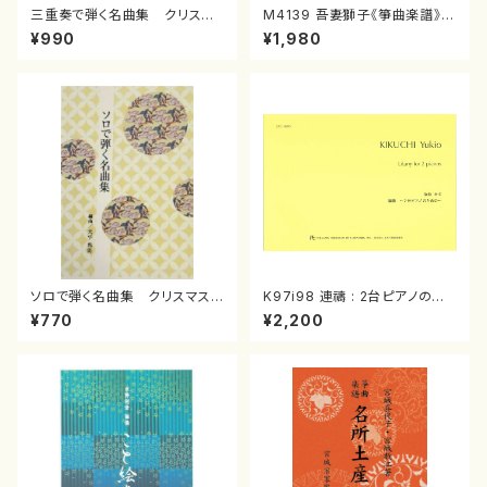
三重奏で弾く名曲集 クリスマ
M4139 吾妻獅子《箏曲楽譜》
スメドレー( 箏2/大平光美 編
（箏/宮城道雄著・宮城宗家監修/
¥990
¥1,980
曲/楽譜）
箏曲古典楽譜）
ソロで弾く名曲集 クリスマス・
K97i98 連禱 : 2台ピアノのた
イブ／恋人がサンタクロース(
めの（2 Pianos / 菊池 幸夫 /
¥770
¥2,200
箏独奏 /大平光美 編曲/楽
楽譜）
譜）