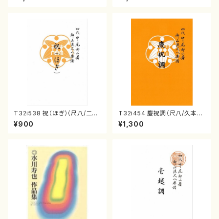
番:2158
T32i538 祝（ほぎ）（尺八/二代
T32i454 慶祝調（尺八/久本玄
池田静山/楽譜）都山流公刊楽譜
智/楽譜）都山流公刊楽譜曲番:2
¥900
¥1,300
曲番:2247
161