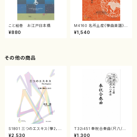
こと絵巻 お江戸日本橋
M4160 名所土産《箏曲楽譜》
（箏/宮城喜代子・宮城数江著・
¥880
¥1,540
宮城宗家監修/箏曲古典楽譜）
その他の商品
S1801 三つのエスキス（箏2，1
T32i451 奉祝合奏曲（尺八/久
7/清水 脩/楽譜）
本玄智/楽譜）都山流公刊楽譜曲
¥2,530
¥1,300