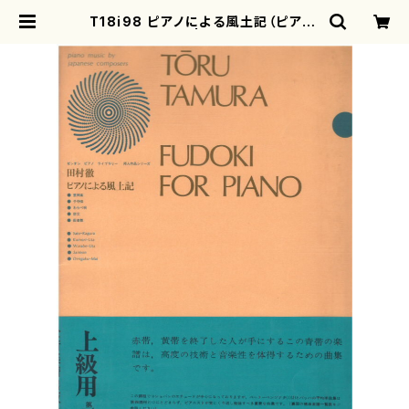
T18i98 ピアノによる風土記（ピアノ/
田村徹/楽譜） | motherearth