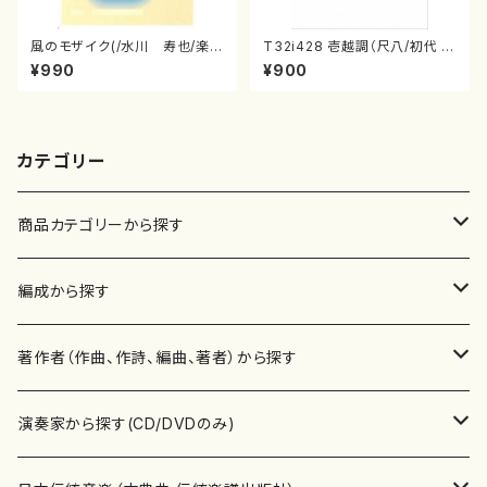
風のモザイク(/水川 寿也/楽
T32i428 壱越調（尺八/初代 中
譜）
村双葉/楽譜）都山流公刊楽譜曲
¥990
¥900
番:2133
カテゴリー
商品カテゴリーから探す
楽譜
編成から探す
書籍
邦楽器
著作者（作曲、作詩、編曲、著者）から探す
書籍
箏・琴（ソロ）
CD・DVD
合唱
あ行
演奏家から探す(CD/DVDのみ)
テキストブック
箏・琴（合奏）
混声合唱
青木省三(アオキ ショウゾウ)