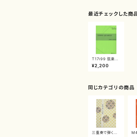
最近チェックした商
T17i99 弦楽四
重奏曲（ヴァイオ
¥2,200
リンI&II、ヴィオ
ラ、チェロ/高橋
滋子/楽譜）
同じカテゴリの商品
三重奏で弾く名
M