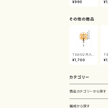
曲集 クリスマ
子
¥990
¥1
スメドレー( 箏
（
2/大平光美 編
著
曲/楽譜）
修
譜
その他の商品
T32i122 尺八協
T3
奏曲（２）（尺八/
秋
¥1,700
¥1
二代 山本邦山/
本
尺八/都山式譜）
山
都山流公刊楽譜
公
曲番:571
86
カテゴリー
商品カテゴリーから探す
楽譜
編成から探す