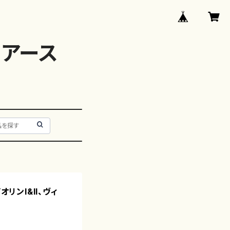
アース
オリンI&II、ヴィ