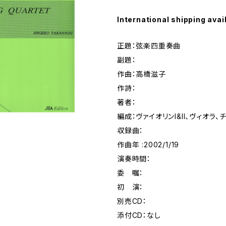
International shipping avai
正題：弦楽四重奏曲
副題：
作曲：高橋滋子
作詩：
著者：
編成：ヴァイオリンI&II、ヴィオラ、
収録曲：
作曲年 :2002/1/19
演奏時間：
委 嘱：
初 演：
別売CD：
添付CD：なし