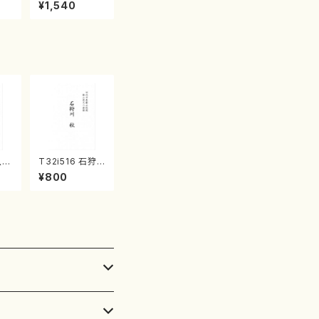
産《箏曲楽譜》
¥1,540
（箏/宮城喜代
子・宮城数江著・
宮城宗家監修/
箏曲古典楽譜）
八四
T32i516 石狩
番
川 秋（尺八/唯是
¥800
初代
震一/楽譜）都山
/
no:2225
山
番: