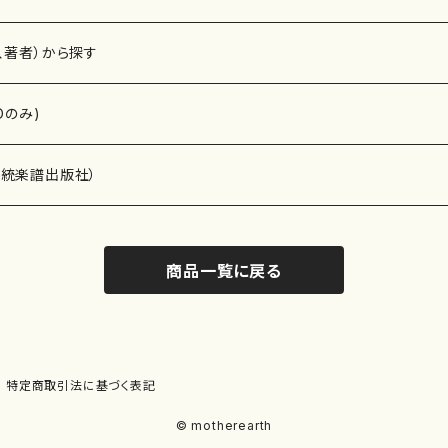
、著者）から探す
Dのみ)
）演奏家
伝統楽譜出版社）
商品一覧に戻る
)
オルガン等）演奏家
譜）
唱・女声合唱）
ン（ピアノ）
、ギター等）演奏家
線楽譜）
特定商取引法に基づく表記
シ）
ロ）
、クラリネット等）演奏家
譜出版社）
© motherearth