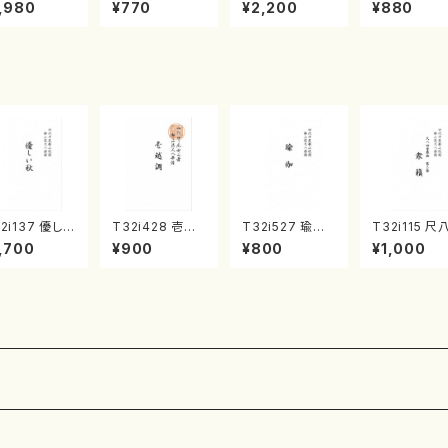
《箏曲楽譜》
集 クリスマス・
2台ピアノのため
戸日本橋
,980
¥770
¥2,200
¥880
箏/宮城道雄
イブ／恋人がサ
の（2 Pianos /
・宮城宗家監
ンタクロース(
菊池 幸夫 / 楽
/箏曲古典楽
箏独奏 /大平
譜）
）
光美 編曲/楽
譜）
2i137 優しい
T32i428 壱越
T32i527 瑜伽
T32i115 尺
（尺八/二代 山
調（尺八/初代 中
（尺八/大月宗明/
重奏曲 第三
,700
¥900
¥800
¥1,000
邦山/尺八/都
村双葉/楽譜）都
楽譜）都山流公
衆籟（尺八/
式譜）都山流
山流公刊楽譜曲
刊楽譜曲番:223
山本邦山/尺八
刊楽譜曲番:5
番:2133
6
都山式譜）都
流公刊楽譜曲
564