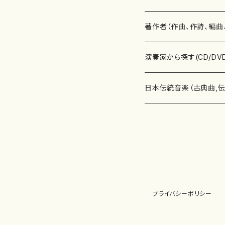
書籍
邦楽器
著作者（作曲、作詩、編曲
書籍
箏・琴（ソロ）
CD・DVD
合唱
あ行
演奏家から探す(CD/DV
テキストブック
箏・琴（合奏）
混声合唱
青木省三(アオキ ショウゾウ)
チケット
歌・声
か行
邦楽（箏、三味線、尺八等
日本伝統音楽（古典曲,
事典
三味線（ソロ）
女声合唱
青島広志（アオシマ ヒロシ）
ソプラノ
梯郁夫(カケハシ イクオ)
アルメリア（箏）
雑誌
洋楽器（鍵盤楽器）
さ行
声楽家・合唱団・朗読等
地歌箏曲（箏古典楽譜）
詩集
三味線（合奏）
男声合唱
秋山健治(アキヤマ ケンジ）
アルト
蔭山滸山(カゲヤマ キョザン)
石川高（笙）
邦楽ジャーナル
ピアノ（ソロ）
斉藤松声(サイトウ ショウセイ
應和惠子（声楽・ソプラノ）
宮城道雄（宮城宗家監修）
レコード
洋楽器（弦楽器）
た行
洋楽-鍵盤楽器（ピアノ、
地歌箏曲（三絃古典楽
尺八（ソロ）
児童合唱
秋山邦晴(アキヤマ クニハル)
テノール
景山伸夫(カゲヤマ ノブオ)
伊藤まなみ（箏）
ピアノ（連弾）
斎藤武（サイトウ タケシ）
栗友会女声アンサンブル（合
バイオリン（ソロ）
平良伊津美(タイラ イツミ)
マリーン・ファン・ニューケルケ
宮城道雄（宮城宗家監修）
雑貨・アクセサリー
洋楽器（木管楽器）
な行
洋楽-弦楽器（バイオリン
長唄青柳楽譜（唄、三味
プライバシーポリシー
尺八（合奏）
朗読・語り
芥川也寸志（アクタガワ ヤス
バリトン
葛西聖憲(カサイ マサノリ)
浦上恵子（箏）
ピアノ（合奏）
斎藤友子(サイトウ トモコ)
川口聖加（声楽・ソプラノ）
バイオリン（合奏）
田頭優子(タガシラ ユウコ)
赤城眞理（ピアノ）
フルート（ピッコロを含む）（ソ
内藤 明美(ナイトウ アケミ)
戸澤哲夫（バイオリン）
杵屋彌之介(青柳茂三）
用具
洋楽器（金管楽器）
は行
洋楽-木管楽器（フルート
尺八（古典楽譜、伝統楽