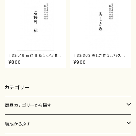
T32i516 石狩川 秋（尺八/唯是
T32i363 美しき春（尺八/久本
震一/楽譜）都山no:2225
玄智/楽譜）都山流公刊楽譜曲
¥800
¥900
番:2068
カテゴリー
商品カテゴリーから探す
楽譜
編成から探す