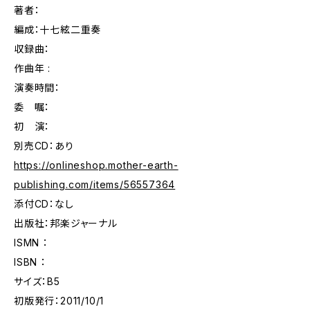
著者：
編成：十七絃二重奏
収録曲：
作曲年 :
演奏時間：
委 嘱：
初 演：
別売CD：あり
https://onlineshop.mother-earth-
publishing.com/items/56557364
添付CD：なし
出版社：邦楽ジャーナル
ISMN ：
ISBN ：
サイズ：B5
初版発行：2011/10/1