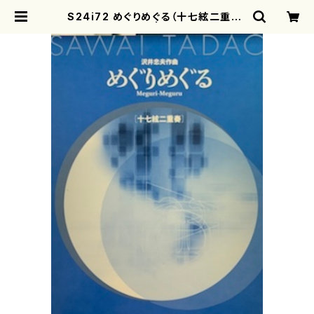
S24i72 めぐりめぐる（十七絃二重奏/
沢井忠夫/楽譜） | motherearth