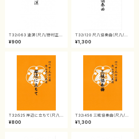
T32i063 滄溟（尺八/野村正
T32i120 尺八協奏曲（尺八/二
峰/尺八/都山式譜）都山流公刊
代 山本邦山/尺八/都山式譜）都
¥900
¥1,300
楽譜曲番:512
山流公刊楽譜曲番:569
T32i525 岸辺に立ちて（尺八/
T32i456 三絃協奏曲（尺八/中
初代 中村双葉/楽譜）都山流公
能島欣一/楽譜）都山流公刊楽譜
¥800
¥1,300
刊楽譜曲番:2234
曲番:2164