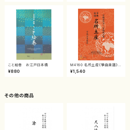
譜）
こと絵巻 お江戸日本橋
M4160 名所土産《箏曲楽譜》
（箏/宮城喜代子・宮城数江著・
¥880
¥1,540
宮城宗家監修/箏曲古典楽譜）
その他の商品