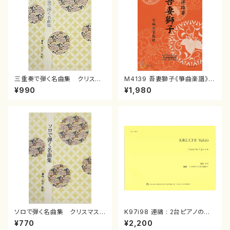
三重奏で弾く名曲集 クリスマ
M4139 吾妻獅子《箏曲楽譜》
スメドレー( 箏2/大平光美 編
（箏/宮城道雄著・宮城宗家監修/
¥990
¥1,980
曲/楽譜）
箏曲古典楽譜）
ソロで弾く名曲集 クリスマス・
K97i98 連禱 : 2台ピアノのた
イブ／恋人がサンタクロース(
めの（2 Pianos / 菊池 幸夫 /
¥770
¥2,200
箏独奏 /大平光美 編曲/楽
楽譜）