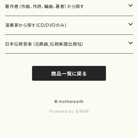
書籍
邦楽器
著作者（作曲、作詩、編曲、著者）から探す
書籍
箏・琴（ソロ）
CD・DVD
合唱
あ行
演奏家から探す(CD/DVDのみ)
テキストブック
箏・琴（合奏）
混声合唱
青木省三(アオキ ショウゾウ)
チケット
歌・声
か行
邦楽（箏、三味線、尺八等）演奏家
日本伝統音楽（古典曲,伝統楽譜出版社）
事典
三味線（ソロ）
女声合唱
青島広志（アオシマ ヒロシ）
ソプラノ
梯郁夫(カケハシ イクオ)
アルメリア（箏）
雑誌
洋楽器（鍵盤楽器）
さ行
声楽家・合唱団・朗読等
地歌箏曲（箏古典楽譜）
商品一覧に戻る
詩集
三味線（合奏）
男声合唱
秋山健治(アキヤマ ケンジ）
アルト
蔭山滸山(カゲヤマ キョザン)
石川高（笙）
邦楽ジャーナル
ピアノ（ソロ）
斉藤松声(サイトウ ショウセイ)
應和惠子（声楽・ソプラノ）
宮城道雄（宮城宗家監修）
レコード
洋楽器（弦楽器）
た行
洋楽-鍵盤楽器（ピアノ、オルガン等）演奏家
地歌箏曲（三絃古典楽譜）
尺八（ソロ）
児童合唱
秋山邦晴(アキヤマ クニハル)
テノール
景山伸夫(カゲヤマ ノブオ)
伊藤まなみ（箏）
ピアノ（連弾）
斎藤武（サイトウ タケシ）
栗友会女声アンサンブル（合唱・女声合唱）
バイオリン（ソロ）
平良伊津美(タイラ イツミ)
マリーン・ファン・ニューケルケン（ピアノ）
宮城道雄（宮城宗家監修）
雑貨・アクセサリー
洋楽器（木管楽器）
な行
洋楽-弦楽器（バイオリン、ギター等）演奏家
長唄青柳楽譜（唄、三味線楽譜）
© motherearth
Powered by
尺八（合奏）
朗読・語り
芥川也寸志（アクタガワ ヤスシ）
バリトン
葛西聖憲(カサイ マサノリ)
浦上恵子（箏）
ピアノ（合奏）
斎藤友子(サイトウ トモコ)
川口聖加（声楽・ソプラノ）
バイオリン（合奏）
田頭優子(タガシラ ユウコ)
赤城眞理（ピアノ）
フルート（ピッコロを含む）（ソロ）
内藤 明美(ナイトウ アケミ)
戸澤哲夫（バイオリン）
杵屋彌之介(青柳茂三）
用具
洋楽器（金管楽器）
は行
洋楽-木管楽器（フルート、クラリネット等）演奏家
尺八（古典楽譜、伝統楽譜出版社）
邦楽大合奏
歌曲
芦垣美穂(アシガキ ミホ)
バス
片桐朋子(カタギリ トモコ)
小笠原夏美（箏）
オルガン
佐伯圭子(サエキ ケイコ)
平野忠彦（声楽・バリトン）
ビオラ
高野喜長(タカノ キチョウ)
青柳晋（ピアノ）
フルート（ピッコロを含む）（合奏）
永井薫(ナガイ カオル）
工藤真菜（バイオリン）
トランペット
萩原正吟(ハギワラ セイギン)
河村利夫（サクソフォン）
都山楽会楽譜
洋楽器（打楽器）
ま行
洋楽-打楽器（パーカッション、マリンバ等）演奏者