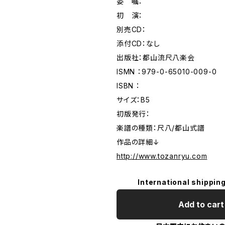
委 嘱：
初 演：
別売CD：
添付CD：なし
出版社：都山流尺八楽会
ISMN ：979-0-65010-009-0
ISBN ：
サイズ：B5
初版発行：
楽譜の種類：尺八/都山式譜
作品の詳細↓
http://www.tozanryu.com
International shipping
Add to cart