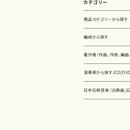
カテゴリー
商品カテゴリーから探す
楽譜
編成から探す
書籍
邦楽器
著作者（作曲、作詩、編曲
書籍
箏・琴（ソロ）
CD・DVD
合唱
あ行
演奏家から探す(CD/DV
テキストブック
箏・琴（合奏）
混声合唱
青木省三(アオキ ショウゾウ)
チケット
歌・声
か行
邦楽（箏、三味線、尺八等
日本伝統音楽（古典曲,
事典
三味線（ソロ）
女声合唱
青島広志（アオシマ ヒロシ）
ソプラノ
梯郁夫(カケハシ イクオ)
アルメリア（箏）
雑誌
洋楽器（鍵盤楽器）
さ行
声楽家・合唱団・朗読等
地歌箏曲（箏古典楽譜）
詩集
三味線（合奏）
男声合唱
秋山健治(アキヤマ ケンジ）
アルト
蔭山滸山(カゲヤマ キョザン)
石川高（笙）
邦楽ジャーナル
ピアノ（ソロ）
斉藤松声(サイトウ ショウセイ
應和惠子（声楽・ソプラノ）
宮城道雄（宮城宗家監修）
レコード
洋楽器（弦楽器）
た行
洋楽-鍵盤楽器（ピアノ、
地歌箏曲（三絃古典楽