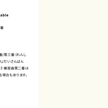
lable
三番
番/第三番（れんし
ばん/だいさんばん
数3 練習曲第二番は
る場合もあります。