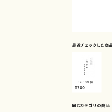
最近チェックした商
T32i009 練習
曲 第一番/第二
¥700
番/第三番（尺八/
流祖 中尾都山/
楽譜）都山流公
刊楽譜曲番：9
同じカテゴリの商品