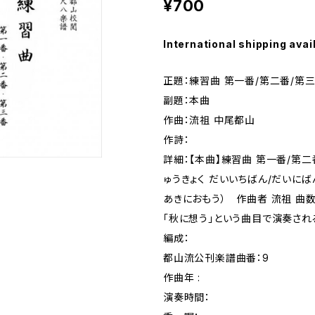
¥700
International shipping avai
正題：練習曲 第一番/第二番/第
副題：本曲
作曲：流祖 中尾都山
作詩：
詳細：【本曲】練習曲 第一番/第二
ゅうきょく だいいちばん/だいに
あきにおもう） 作曲者 流祖 曲
「秋に想う」という曲目で演奏され
編成：
都山流公刊楽譜曲番：9
作曲年 :
演奏時間：