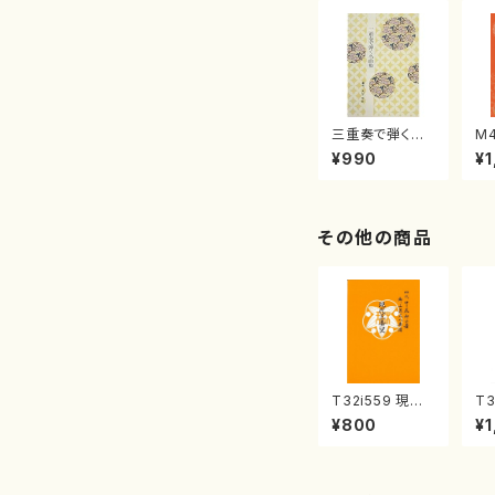
三重奏で弾く名
M
曲集 クリスマ
子
¥990
¥1
スメドレー( 箏
（
2/大平光美 編
著
曲/楽譜）
修
譜
その他の商品
T32i559 現代
T3
三番叟（尺八/杵
秋
¥800
¥1
屋正邦/楽譜）都
本
山流公刊楽譜曲
山
番:2269
公
86