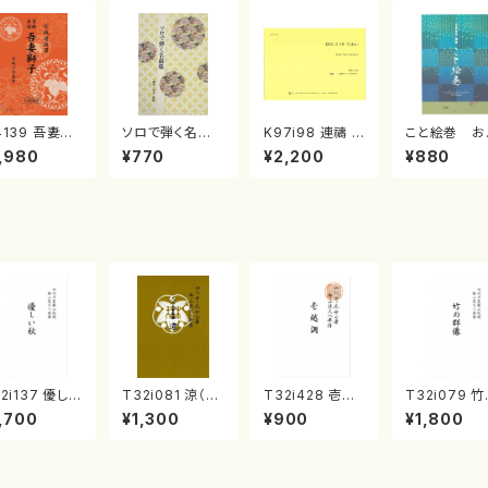
4139 吾妻獅
ソロで弾く名曲
K97i98 連禱 :
こと絵巻 お
《箏曲楽譜》
集 クリスマス・
2台ピアノのため
戸日本橋
,980
¥770
¥2,200
¥880
箏/宮城道雄
イブ／恋人がサ
の（2 Pianos /
・宮城宗家監
ンタクロース(
菊池 幸夫 / 楽
/箏曲古典楽
箏独奏 /大平
譜）
）
光美 編曲/楽
譜）
2i137 優しい
T32i081 涼（尺
T32i428 壱越
T32i079 
（尺八/二代 山
八/初代 山本邦
調（尺八/初代 中
群像（尺八/
,700
¥1,300
¥900
¥1,800
邦山/尺八/都
山/尺八/都山式
村双葉/楽譜）都
山本邦山/尺八
式譜）都山流
譜）都山流公刊
山流公刊楽譜曲
都山式譜）都
刊楽譜曲番:5
楽譜曲番:530
番:2133
流公刊楽譜曲
528