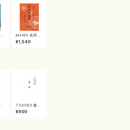
江
M4160 名所土
産《箏曲楽譜》
¥1,540
（箏/宮城喜代
子・宮城数江著・
宮城宗家監修/
箏曲古典楽譜）
竹の
T32i063 滄溟
初代
（尺八/野村正峰/
¥900
/
尺八/都山式譜）
山
都山流公刊楽譜
番:
曲番:512