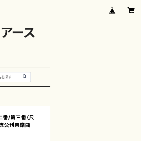
アース
第二番/第三番（尺
山流公刊楽譜曲