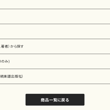
、著者）から探す
Dのみ)
）演奏家
伝統楽譜出版社）
商品一覧に戻る
)
オルガン等）演奏家
譜）