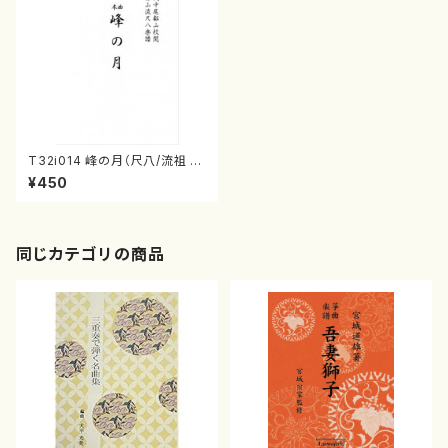
T32i014 峰の月（尺八/流祖 中
尾都山/楽譜）都山流公刊楽譜曲
¥450
番：13.2
同じカテゴリの商品