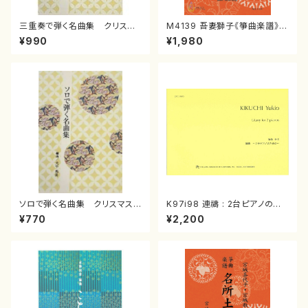
三重奏で弾く名曲集 クリスマ
M4139 吾妻獅子《箏曲楽譜》
スメドレー( 箏2/大平光美 編
（箏/宮城道雄著・宮城宗家監修/
¥990
¥1,980
曲/楽譜）
箏曲古典楽譜）
ソロで弾く名曲集 クリスマス・
K97i98 連禱 : 2台ピアノのた
イブ／恋人がサンタクロース(
めの（2 Pianos / 菊池 幸夫 /
¥770
¥2,200
箏独奏 /大平光美 編曲/楽
楽譜）
譜）