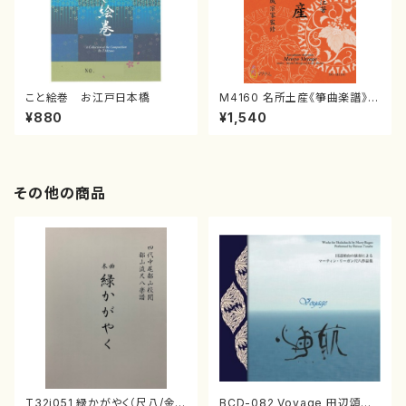
こと絵巻 お江戸日本橋
M4160 名所土産《箏曲楽譜》
（箏/宮城喜代子・宮城数江著・
¥880
¥1,540
宮城宗家監修/箏曲古典楽譜）
その他の商品
T32i051 緑かがやく（尺八/金
BCD-082 Voyage 田辺頌山