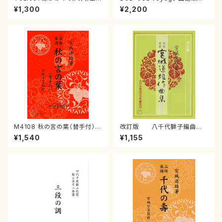
森高山/楽譜）都山流公刊楽譜曲
の演奏によるマーティン・リーガ
¥1,300
¥2,200
番：50
ン尺八作品集（田辺頌山/マーテ
ィン・リーガン/CD）
M4108 秋の言の葉（替手付）
改訂版 八千代獅子編曲
（箏/宮城道雄著・宮城宗家監修/
（編曲八千代獅子）(/宮城道
¥1,540
¥1,155
箏曲古典楽譜）
雄/楽譜）