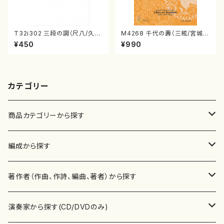
T32i302 三段の調（尺八/久本
M4268 千代の壽（三絃/宮城道
玄智/楽譜）都山no:2003
雄著・宮城宗家監修/三絃楽譜）
¥450
¥990
カテゴリー
商品カテゴリーから探す
楽譜
編成から探す
書籍
邦楽器
著作者（作曲、作詩、編曲、著者）から探す
書籍
箏・琴（ソロ）
CD・DVD
合唱
あ行
演奏家から探す(CD/DVDのみ)