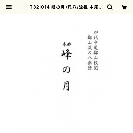
T32i014 峰の月（尺八/流祖 中尾都
山/楽譜）都山流公刊楽譜曲番：13.2 |
motherearth