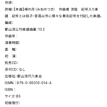
作詩：
詳細：【本曲】峰の月（みねのつき） 作曲者 流祖 記号入り楽
譜 記号とは拍子・音高以外に様々な奏法記号を付記した楽譜。
編成：
都山流公刊楽譜曲番：13.2
作曲年 :
演奏時間：
委 嘱：
初 演：
別売CD：
添付CD：なし
出版社：都山流尺八楽会
ISMN ：979-0-65010-014-4
ISBN ：
サイズ：B5
初版発行：