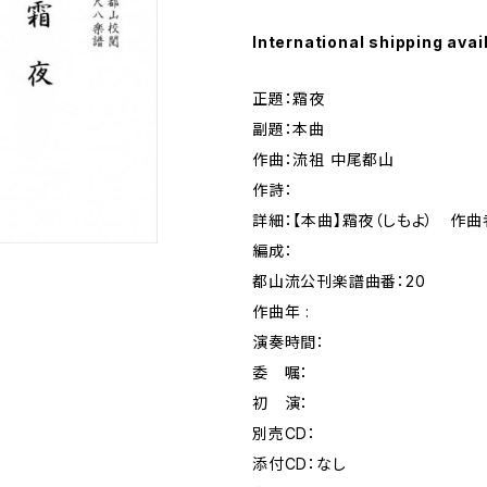
International shipping avai
正題：霜夜
副題：本曲
作曲：流祖 中尾都山
作詩：
詳細：【本曲】霜夜（しもよ） 作曲
編成：
都山流公刊楽譜曲番：20
作曲年 :
演奏時間：
委 嘱：
初 演：
別売CD：
添付CD：なし