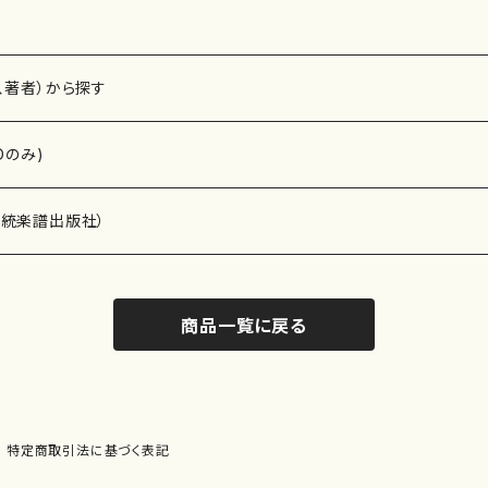
、著者）から探す
Dのみ)
）演奏家
伝統楽譜出版社）
商品一覧に戻る
)
オルガン等）演奏家
譜）
唱・女声合唱）
ン（ピアノ）
、ギター等）演奏家
線楽譜）
特定商取引法に基づく表記
シ）
ロ）
、クラリネット等）演奏家
譜出版社）