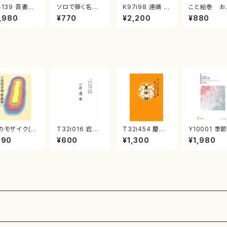
4139 吾妻獅
ソロで弾く名曲
K97i98 連禱 :
こと絵巻 お
《箏曲楽譜》
集 クリスマス・
2台ピアノのため
戸日本橋
,980
¥770
¥2,200
¥880
箏/宮城道雄
イブ／恋人がサ
の（2 Pianos /
・宮城宗家監
ンタクロース(
菊池 幸夫 / 楽
/箏曲古典楽
箏独奏 /大平
譜）
）
光美 編曲/楽
譜）
のモザイク(/
T32i016 岩清
T32i454 慶祝
Y10001 季
川 寿也/楽
水（尺八/流祖 中
調（尺八/久本玄
彩（女声合唱
990
¥600
¥1,300
¥1,980
）
尾都山/楽譜）都
智/楽譜）都山流
アノ/山岸徹/
山：15
公刊楽譜曲番:2
譜）
161