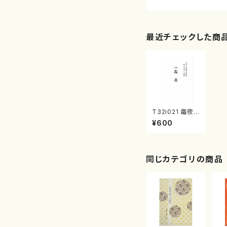
最近チェックした商
T32i021 霜夜
（尺八/流祖 中尾
¥600
都山/楽譜）都山
流公刊楽譜曲
番：20
同じカテゴリの商品