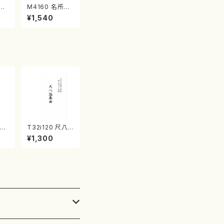
江
M4160 名所土
産《箏曲楽譜》
¥1,540
（箏/宮城喜代
子・宮城数江著・
宮城宗家監修/
箏曲古典楽譜）
節の
T32i120 尺八
、ピ
協奏曲（尺八/二
¥1,300
楽
代 山本邦山/尺
八/都山式譜）都
山流公刊楽譜曲
番:569