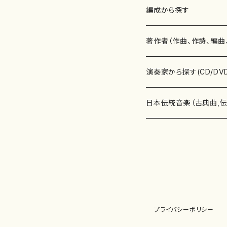
楽譜
編成から探す
書籍
邦楽器
著作者（作曲、作詩、編曲
書籍
箏・琴（ソロ）
CD・DVD
合唱
あ行
演奏家から探す(CD/DV
テキストブック
箏・琴（合奏）
混声合唱
青木省三(アオキ ショウゾウ)
チケット
歌・声
か行
邦楽（箏、三味線、尺八等
日本伝統音楽（古典曲,
事典
三味線（ソロ）
女声合唱
青島広志（アオシマ ヒロシ）
ソプラノ
梯郁夫(カケハシ イクオ)
アルメリア（箏）
雑誌
洋楽器（鍵盤楽器）
さ行
声楽家・合唱団・朗読等
地歌箏曲（箏古典楽譜）
詩集
三味線（合奏）
男声合唱
秋山健治(アキヤマ ケンジ）
アルト
蔭山滸山(カゲヤマ キョザン)
石川高（笙）
邦楽ジャーナル
ピアノ（ソロ）
斉藤松声(サイトウ ショウセイ
應和惠子（声楽・ソプラノ）
宮城道雄（宮城宗家監修）
レコード
洋楽器（弦楽器）
た行
洋楽-鍵盤楽器（ピアノ、
地歌箏曲（三絃古典楽
尺八（ソロ）
児童合唱
秋山邦晴(アキヤマ クニハル)
テノール
景山伸夫(カゲヤマ ノブオ)
伊藤まなみ（箏）
ピアノ（連弾）
斎藤武（サイトウ タケシ）
栗友会女声アンサンブル（合
バイオリン（ソロ）
平良伊津美(タイラ イツミ)
マリーン・ファン・ニューケルケ
宮城道雄（宮城宗家監修）
雑貨・アクセサリー
洋楽器（木管楽器）
な行
洋楽-弦楽器（バイオリン
長唄青柳楽譜（唄、三味
プライバシーポリシー
尺八（合奏）
朗読・語り
芥川也寸志（アクタガワ ヤス
バリトン
葛西聖憲(カサイ マサノリ)
浦上恵子（箏）
ピアノ（合奏）
斎藤友子(サイトウ トモコ)
川口聖加（声楽・ソプラノ）
バイオリン（合奏）
田頭優子(タガシラ ユウコ)
赤城眞理（ピアノ）
フルート（ピッコロを含む）（ソ
内藤 明美(ナイトウ アケミ)
戸澤哲夫（バイオリン）
杵屋彌之介(青柳茂三）
用具
洋楽器（金管楽器）
は行
洋楽-木管楽器（フルート
尺八（古典楽譜、伝統楽