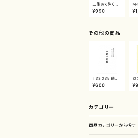
三重奏で弾く名
M
曲集 クリスマ
子
¥990
¥1
スメドレー( 箏
（
2/大平光美 編
著
曲/楽譜）
修
譜
その他の商品
T32i039 鶴の
風
巣籠 （尺八/楽
水
¥600
¥
譜）都山no.38
譜
カテゴリー
商品カテゴリーから探す