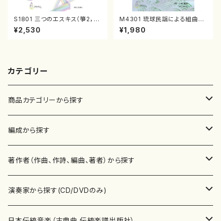
S1801 三つのエスキス（箏2，1
M4301 琉球民謡による組曲
7/清水 脩/楽譜）
（箏/牧野由多可作曲/宮城喜代
¥2,530
¥1,980
子・宮城数江著/箏曲楽譜）
カテゴリー
商品カテゴリーから探す
楽譜
編成から探す
書籍
邦楽器
著作者（作曲、作詩、編曲、著者）から探す
書籍
箏・琴（ソロ）
CD・DVD
合唱
あ行
演奏家から探す(CD/DVDのみ)
テキストブック
箏・琴（合奏）
混声合唱
青木省三(アオキ ショウゾウ)
チケット
歌・声
か行
邦楽（箏、三味線、尺八等）演奏家
日本伝統音楽（古典曲,伝統楽譜出版社）