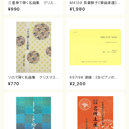
三重奏で弾く名曲集 クリスマ
M4139 吾妻獅子《箏曲楽譜》
スメドレー( 箏2/大平光美 編
（箏/宮城道雄著・宮城宗家監修/
¥990
¥1,980
曲/楽譜）
箏曲古典楽譜）
ソロで弾く名曲集 クリスマス・
K97i98 連禱 : 2台ピアノのた
イブ／恋人がサンタクロース(
めの（2 Pianos / 菊池 幸夫 /
¥770
¥2,200
箏独奏 /大平光美 編曲/楽
楽譜）
譜）