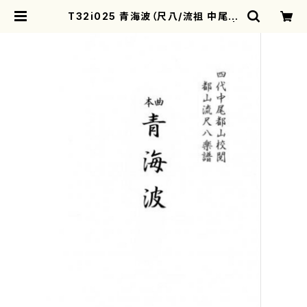
T32i025 青海波（尺八/流祖 中尾都
山/楽譜）都山流公刊楽譜曲番：24 |
motherearth