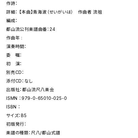
作詩：
詳細： 【本曲】青海波（せいがいは） 作曲者 流祖
編成：
都山流公刊楽譜曲番：24
作曲年 :
演奏時間：
委 嘱：
初 演：
別売CD：
添付CD：なし
出版社：都山流尺八楽会
ISMN ：979-0-65010-025-0
ISBN ：
サイズ：B5
初版発行：
楽譜の種類：尺八/都山式譜