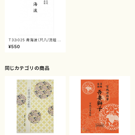
T32i025 青海波（尺八/流祖 中
尾都山/楽譜）都山流公刊楽譜曲
¥550
番：24
同じカテゴリの商品