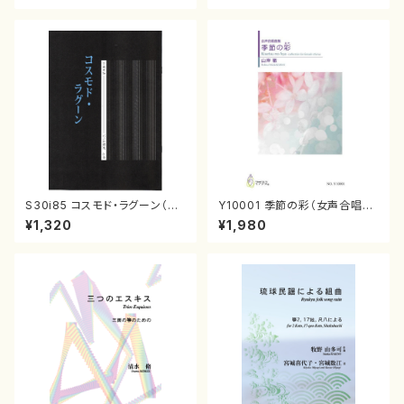
S30i85 コスモド・ラグーン（箏
Y10001 季節の彩（女声合唱、
2，17，三，尺/沢井比河流/楽譜）
ピアノ/山岸徹/楽譜）
¥1,320
¥1,980