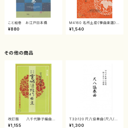
こと絵巻 お江戸日本橋
M4160 名所土産《箏曲楽譜》
（箏/宮城喜代子・宮城数江著・
¥880
¥1,540
宮城宗家監修/箏曲古典楽譜）
その他の商品
改訂版 八千代獅子編曲
T32i120 尺八協奏曲（尺八/二
（編曲八千代獅子）(/宮城道
代 山本邦山/尺八/都山式譜）都
¥1,155
¥1,300
雄/楽譜）
山流公刊楽譜曲番:569