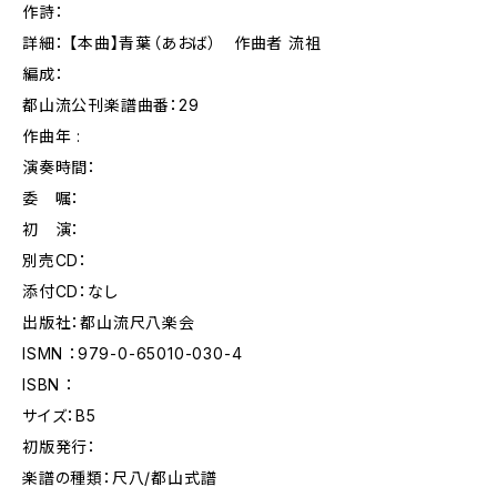
作詩：
詳細： 【本曲】青葉（あおば） 作曲者 流祖
編成：
都山流公刊楽譜曲番：29
作曲年 :
演奏時間：
委 嘱：
初 演：
別売CD：
添付CD：なし
出版社：都山流尺八楽会
ISMN ：979-0-65010-030-4
ISBN ：
サイズ：B5
初版発行：
楽譜の種類：尺八/都山式譜