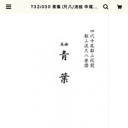
T32i030 青葉（尺八/流祖 中尾都
山/楽譜）都山流公刊楽譜曲番：29 |
motherearth