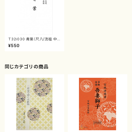
T32i030 青葉（尺八/流祖 中
尾都山/楽譜）都山流公刊楽譜曲
¥550
番：29
同じカテゴリの商品