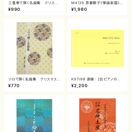
三重奏で弾く名曲集 クリスマ
M4139 吾妻獅子《箏曲楽譜》
スメドレー( 箏2/大平光美 編
（箏/宮城道雄著・宮城宗家監修/
¥990
¥1,980
曲/楽譜）
箏曲古典楽譜）
ソロで弾く名曲集 クリスマス・
K97i98 連禱 : 2台ピアノのた
イブ／恋人がサンタクロース(
めの（2 Pianos / 菊池 幸夫 /
¥770
¥2,200
箏独奏 /大平光美 編曲/楽
楽譜）
譜）