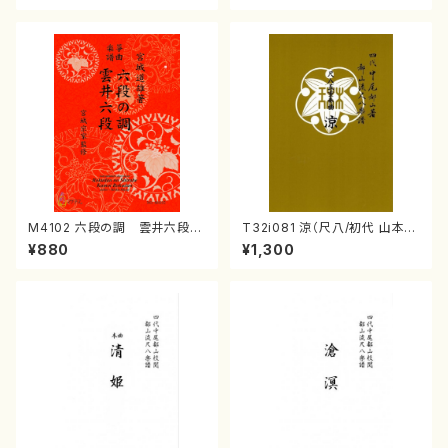
M4102 六段の調 雲井六段
T32i081 涼（尺八/初代 山本邦
（箏/宮城道雄著・宮城宗家監修/
山/尺八/都山式譜）都山流公刊
¥880
¥1,300
箏曲古典楽譜）
楽譜曲番:530