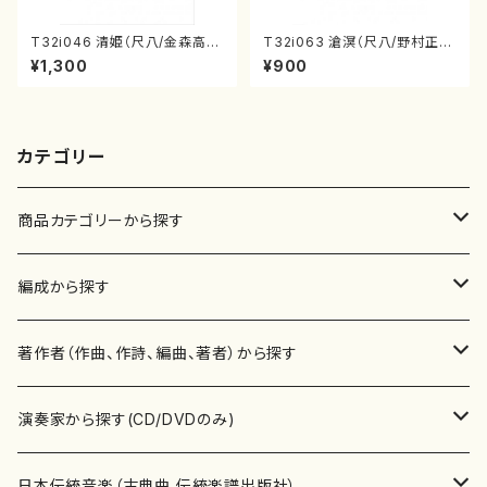
T32i046 清姫（尺八/金森高
T32i063 滄溟（尺八/野村正
山/楽譜）都山流公刊楽譜曲番：
峰/尺八/都山式譜）都山流公刊
¥1,300
¥900
45
楽譜曲番:512
カテゴリー
商品カテゴリーから探す
楽譜
編成から探す
書籍
邦楽器
著作者（作曲、作詩、編曲、著者）から探す
書籍
箏・琴（ソロ）
CD・DVD
合唱
あ行
演奏家から探す(CD/DVDのみ)
テキストブック
箏・琴（合奏）
混声合唱
青木省三(アオキ ショウゾウ)
チケット
歌・声
か行
邦楽（箏、三味線、尺八等）演奏家
日本伝統音楽（古典曲,伝統楽譜出版社）