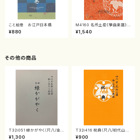
こと絵巻 お江戸日本橋
M4160 名所土産《箏曲楽譜》
（箏/宮城喜代子・宮城数江著・
¥880
¥1,540
宮城宗家監修/箏曲古典楽譜）
その他の商品
T32i051 緑かがやく（尺八/金
T32i416 祝典（尺八/初代山川
森高山/楽譜）都山流公刊楽譜曲
園松/楽譜）都山流公刊楽譜曲
¥1,300
¥900
番：50
番:2121