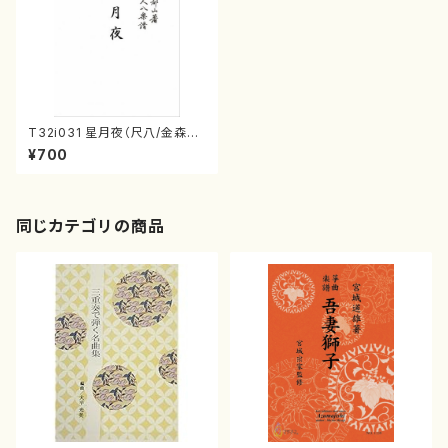
T32i031 星月夜（尺八/金森高
山/楽譜）都山流公刊楽譜曲番：
¥700
30
同じカテゴリの商品