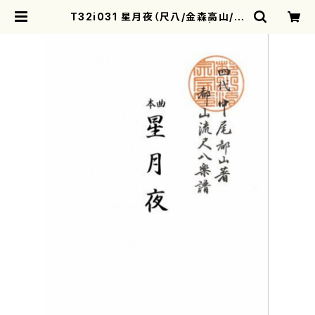
T32i031 星月夜（尺八/金森高山/楽
譜）都山流公刊楽譜曲番：30 | moth
erearth