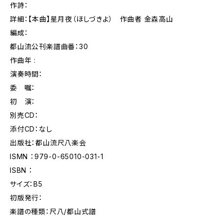
作詩：
詳細：【本曲】星月夜（ほしづきよ） 作曲者 金森高山
編成：
都山流公刊楽譜曲番：30
作曲年 :
演奏時間：
委 嘱：
初 演：
別売CD：
添付CD：なし
出版社：都山流尺八楽会
ISMN ：979-0-65010-031-1
ISBN ：
サイズ：B5
初版発行：
楽譜の種類：尺八/都山式譜