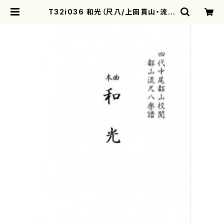
T32i036 和光（尺八/上田貫山・流祖
中尾都山/楽譜）都山流公刊楽譜曲番：
35 | motherearth