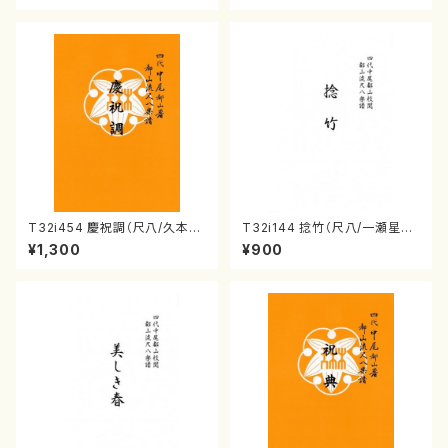
T32i454 慶祝調（尺八/久本玄
T32i144 捻竹（尺八/一瀬星山/
智/楽譜）都山流公刊楽譜曲番:2
尺八/都山式譜）都山流公刊楽譜
¥1,300
¥900
161
曲番:593