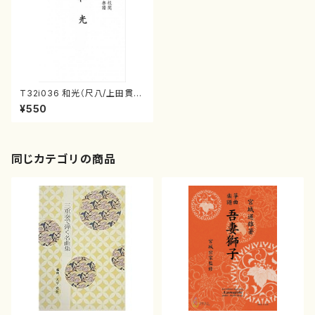
T32i036 和光（尺八/上田貫
山・流祖 中尾都山/楽譜）都山流
¥550
公刊楽譜曲番：35
同じカテゴリの商品