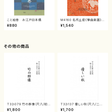
こと絵巻 お江戸日本橋
M4160 名所土産《箏曲楽譜》
（箏/宮城喜代子・宮城数江著・
¥880
¥1,540
宮城宗家監修/箏曲古典楽譜）
その他の商品
T32i079 竹の群像（尺八/初代
T32i137 優しい秋（尺八/二代
山本邦山/尺八/都山式譜）都山
山本邦山/尺八/都山式譜）都山
¥1,800
¥1,700
流公刊楽譜曲番:528
流公刊楽譜曲番:586