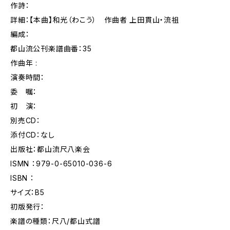
作詩：
詳細：【本曲】和光（わこう） 作曲者 上田貫山・流祖
編成：
都山流公刊楽譜曲番：35
作曲年 :
演奏時間：
委 嘱：
初 演：
別売CD：
添付CD：なし
出版社：都山流尺八楽会
ISMN ：979-0-65010-036-6
ISBN ：
サイズ：B5
初版発行：
楽譜の種類：尺八/都山式譜