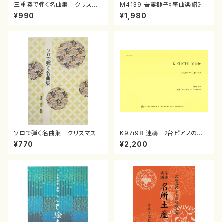
三重奏で弾く名曲集 クリスマ
M4139 吾妻獅子《箏曲楽譜》
スメドレー( 箏2/大平光美 編
（箏/宮城道雄著・宮城宗家監修/
¥990
¥1,980
曲/楽譜）
箏曲古典楽譜）
ソロで弾く名曲集 クリスマス・
K97i98 連禱 : 2台ピアノのた
イブ／恋人がサンタクロース(
めの（2 Pianos / 菊池 幸夫 /
¥770
¥2,200
箏独奏 /大平光美 編曲/楽
楽譜）
譜）