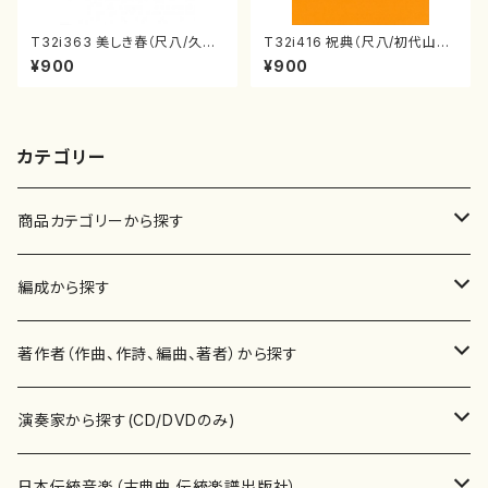
T32i363 美しき春（尺八/久本
T32i416 祝典（尺八/初代山川
玄智/楽譜）都山流公刊楽譜曲
園松/楽譜）都山流公刊楽譜曲
¥900
¥900
番:2068
番:2121
カテゴリー
商品カテゴリーから探す
楽譜
編成から探す
書籍
邦楽器
著作者（作曲、作詩、編曲、著者）から探す
書籍
箏・琴（ソロ）
CD・DVD
合唱
あ行
演奏家から探す(CD/DVDのみ)
テキストブック
箏・琴（合奏）
混声合唱
青木省三(アオキ ショウゾウ)
チケット
歌・声
か行
邦楽（箏、三味線、尺八等）演奏家
日本伝統音楽（古典曲,伝統楽譜出版社）