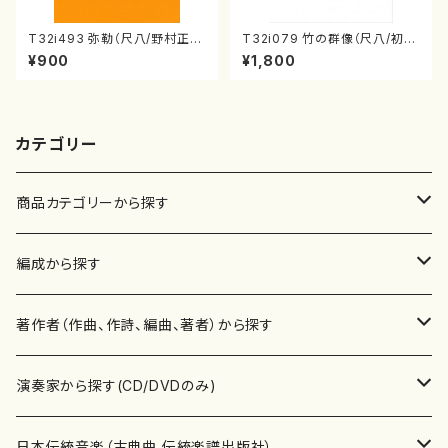
T32i493 弥勒（尺八/野村正
T32i079 竹の群像（尺八/初代
峰/楽譜）都山流公刊楽譜曲番:2
山本邦山/尺八/都山式譜）都山
¥900
¥1,800
202
流公刊楽譜曲番:528
カテゴリー
商品カテゴリーから探す
楽譜
編成から探す
書籍
邦楽器
著作者（作曲、作詩、編曲、著者）から探す
書籍
箏・琴（ソロ）
CD・DVD
合唱
あ行
演奏家から探す(CD/DVDのみ)
テキストブック
箏・琴（合奏）
混声合唱
青木省三(アオキ ショウゾウ)
チケット
歌・声
か行
邦楽（箏、三味線、尺八等）演奏家
日本伝統音楽（古典曲,伝統楽譜出版社）