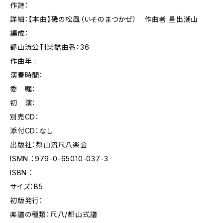
作詩：
詳細：【本曲】磯の松風（いそのまつかぜ） 作曲者 星出潮山
編成：
都山流公刊楽譜曲番：36
作曲年 :
演奏時間：
委 嘱：
初 演：
別売CD：
添付CD：なし
出版社：都山流尺八楽会
ISMN ：979-0-65010-037-3
ISBN ：
サイズ：B5
初版発行：
楽譜の種類：尺八/都山式譜