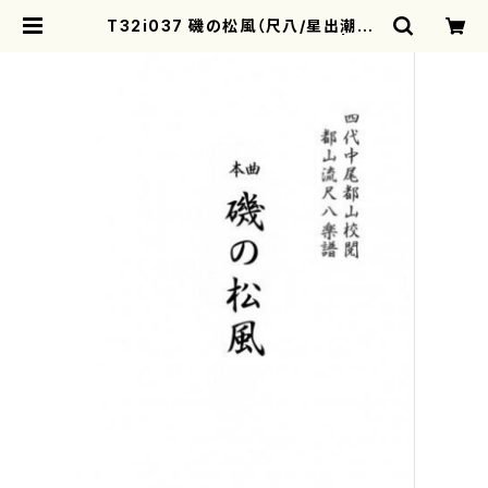
T32i037 磯の松風（尺八/星出潮山/
楽譜）都山流公刊楽譜曲番：36 | mo
therearth