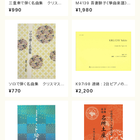
三重奏で弾く名曲集 クリスマ
M4139 吾妻獅子《箏曲楽譜》
スメドレー( 箏2/大平光美 編
（箏/宮城道雄著・宮城宗家監修/
¥990
¥1,980
曲/楽譜）
箏曲古典楽譜）
ソロで弾く名曲集 クリスマス・
K97i98 連禱 : 2台ピアノのた
イブ／恋人がサンタクロース(
めの（2 Pianos / 菊池 幸夫 /
¥770
¥2,200
箏独奏 /大平光美 編曲/楽
楽譜）
譜）