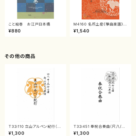
こと絵巻 お江戸日本橋
M4160 名所土産《箏曲楽譜》
（箏/宮城喜代子・宮城数江著・
¥880
¥1,540
宮城宗家監修/箏曲古典楽譜）
その他の商品
T32i110 立山アルペン紀行（尺
T32i451 奉祝合奏曲（尺八/久
八/初代 石垣征山/尺八/都山式
本玄智/楽譜）都山流公刊楽譜曲
¥1,300
¥1,300
譜）都山流公刊楽譜曲番:559
番:2158