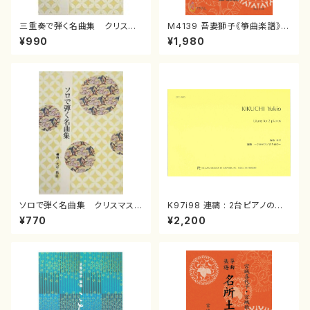
三重奏で弾く名曲集 クリスマ
M4139 吾妻獅子《箏曲楽譜》
スメドレー( 箏2/大平光美 編
（箏/宮城道雄著・宮城宗家監修/
¥990
¥1,980
曲/楽譜）
箏曲古典楽譜）
ソロで弾く名曲集 クリスマス・
K97i98 連禱 : 2台ピアノのた
イブ／恋人がサンタクロース(
めの（2 Pianos / 菊池 幸夫 /
¥770
¥2,200
箏独奏 /大平光美 編曲/楽
楽譜）
譜）