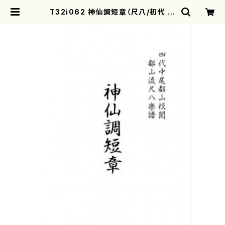
T32i062 神仙調短章（尺八/初代 星
田一山/尺八/都山式譜）都山流公刊楽
譜曲番:511 | motherearth