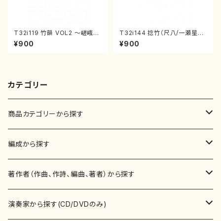
T32i119 竹韻 VOL2 ～嵯峨野
T32i144 捻竹（尺八/一瀬星山/
遊歩～（尺八/野村峰山/尺八/都
尺八/都山式譜）都山流公刊楽譜
¥900
¥900
山式譜）都山流公刊楽譜曲番:5
曲番:593
68
カテゴリー
商品カテゴリーから探す
楽譜
編成から探す
書籍
邦楽器
著作者（作曲、作詩、編曲、著者）から探す
書籍
箏・琴（ソロ）
CD・DVD
合唱
あ行
演奏家から探す(CD/DVDのみ)