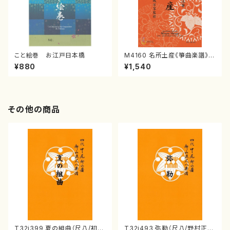
こと絵巻 お江戸日本橋
M4160 名所土産《箏曲楽譜》
（箏/宮城喜代子・宮城数江著・
¥880
¥1,540
宮城宗家監修/箏曲古典楽譜）
その他の商品
T32i399 夏の組曲（尺八/初代
T32i493 弥勒（尺八/野村正