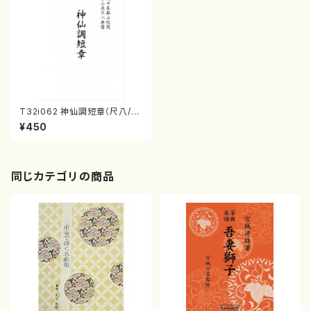
T32i062 神仙調短章（尺八/初
代 星田一山/尺八/都山式譜）都
¥450
山流公刊楽譜曲番:511
同じカテゴリの商品