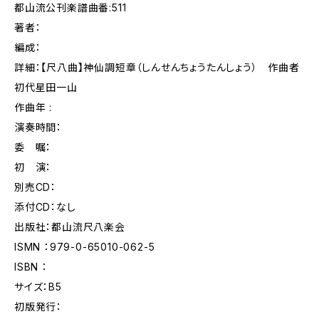
都山流公刊楽譜曲番:511
著者：
編成：
詳細：【尺八曲】神仙調短章（しんせんちょうたんしょう） 作曲者
初代星田一山
作曲年 :
演奏時間：
委 嘱：
初 演：
別売CD：
添付CD：なし
出版社：都山流尺八楽会
ISMN ：979-0-65010-062-5
ISBN ：
サイズ：B5
初版発行：