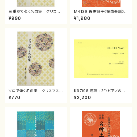
三重奏で弾く名曲集 クリスマ
M4139 吾妻獅子《箏曲楽譜》
スメドレー( 箏2/大平光美 編
（箏/宮城道雄著・宮城宗家監修/
¥990
¥1,980
曲/楽譜）
箏曲古典楽譜）
ソロで弾く名曲集 クリスマス・
K97i98 連禱 : 2台ピアノのた
イブ／恋人がサンタクロース(
めの（2 Pianos / 菊池 幸夫 /
¥770
¥2,200
箏独奏 /大平光美 編曲/楽
楽譜）
譜）