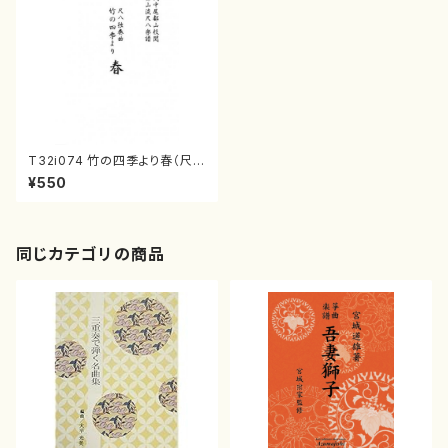
T32i074 竹の四季より春（尺
八/初代 山本邦山/尺八/都山式
¥550
譜）都山流公刊楽譜曲番:523
同じカテゴリの商品