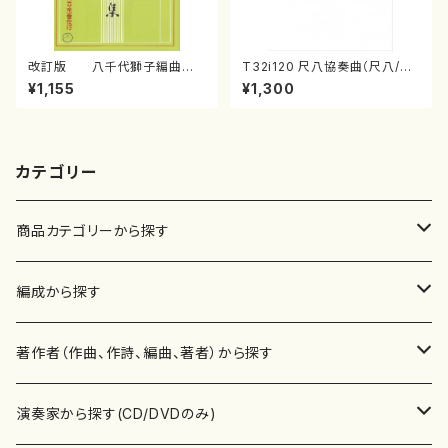
改訂版 八千代獅子編曲
T32i120 尺八協奏曲（尺八/二
（編曲八千代獅子）(/宮城道
代 山本邦山/尺八/都山式譜）都
¥1,155
¥1,300
雄/楽譜）
山流公刊楽譜曲番:569
カテゴリー
商品カテゴリーから探す
楽譜
編成から探す
書籍
邦楽器
著作者（作曲、作詩、編曲、著者）から探す
書籍
箏・琴（ソロ）
CD・DVD
合唱
あ行
演奏家から探す(CD/DVDのみ)