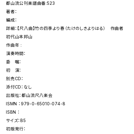
都山流公刊楽譜曲番:523
著者：
編成：
詳細：【尺八曲】竹の四季より春（たけのしきよりはる） 作曲者
初代山本邦山
作曲年 :
演奏時間：
委 嘱：
初 演：
別売CD：
添付CD：なし
出版社：都山流尺八楽会
ISMN ：979-0-65010-074-8
ISBN ：
サイズ：B5
初版発行：