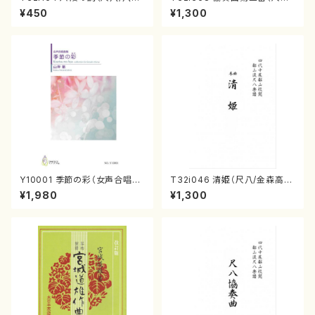
検校/楽譜）都山流公刊楽譜曲
唯是震一/楽譜）都山流公刊楽譜
¥450
¥1,300
番:1016
曲番:2073
Y10001 季節の彩（女声合唱、
T32i046 清姫（尺八/金森高
ピアノ/山岸徹/楽譜）
山/楽譜）都山流公刊楽譜曲番：
¥1,980
¥1,300
45