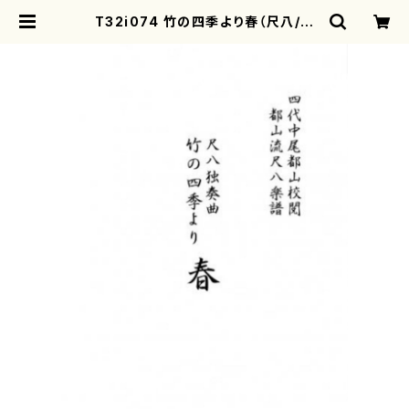
T32i074 竹の四季より春（尺八/初
代 山本邦山/尺八/都山式譜）都山流
公刊楽譜曲番:523 | motherearth