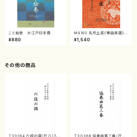
こと絵巻 お江戸日本橋
M4160 名所土産《箏曲楽譜》
（箏/宮城喜代子・宮城数江著・
¥880
¥1,540
宮城宗家監修/箏曲古典楽譜）
その他の商品
T32i164 六段の調（尺八/八橋
T32i368 協奏曲第三番（尺八/