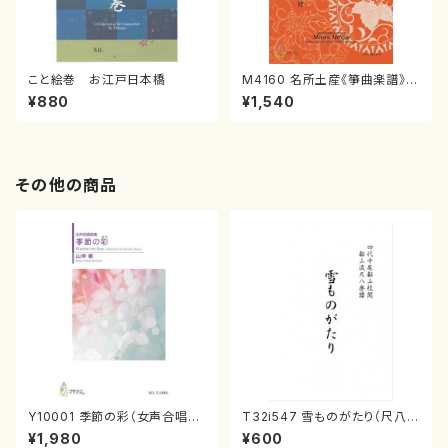
こと絵巻 お江戸日本橋
M4160 名所土産《箏曲楽譜》
（箏/宮城喜代子・宮城数江著・
¥880
¥1,540
宮城宗家監修/箏曲古典楽譜）
その他の商品
Y10001 季節の彩（女声合唱、
T32i547 雪ものがたり（尺八/
ピアノ/山岸徹/楽譜）
沢井忠夫/楽譜）都山流公刊楽譜
¥1,980
¥600
曲番:2256