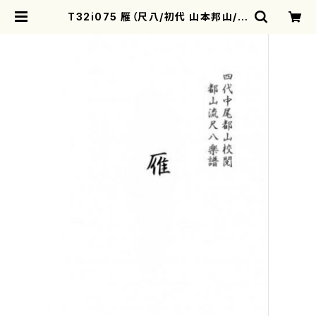
T32i075 雁（尺八/初代 山本邦山/尺
八/都山式譜）都山流公刊楽譜曲番:5
24 | motherearth