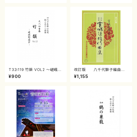
T32i119 竹韻 VOL2 ～嵯峨野
改訂版 八千代獅子編曲
遊歩～（尺八/野村峰山/尺八/都
（編曲八千代獅子）(/宮城道
¥900
¥1,155
山式譜）都山流公刊楽譜曲番:5
雄/楽譜）
68