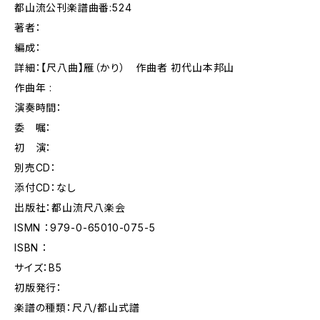
都山流公刊楽譜曲番:524
著者：
編成：
詳細：【尺八曲】雁（かり） 作曲者 初代山本邦山
作曲年 :
演奏時間：
委 嘱：
初 演：
別売CD：
添付CD：なし
出版社：都山流尺八楽会
ISMN ：979-0-65010-075-5
ISBN ：
サイズ：B5
初版発行：
楽譜の種類：尺八/都山式譜