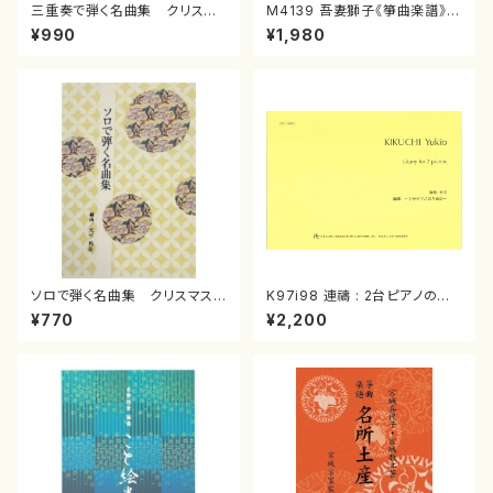
三重奏で弾く名曲集 クリスマ
M4139 吾妻獅子《箏曲楽譜》
スメドレー( 箏2/大平光美 編
（箏/宮城道雄著・宮城宗家監修/
¥990
¥1,980
曲/楽譜）
箏曲古典楽譜）
ソロで弾く名曲集 クリスマス・
K97i98 連禱 : 2台ピアノのた
イブ／恋人がサンタクロース(
めの（2 Pianos / 菊池 幸夫 /
¥770
¥2,200
箏独奏 /大平光美 編曲/楽
楽譜）
譜）