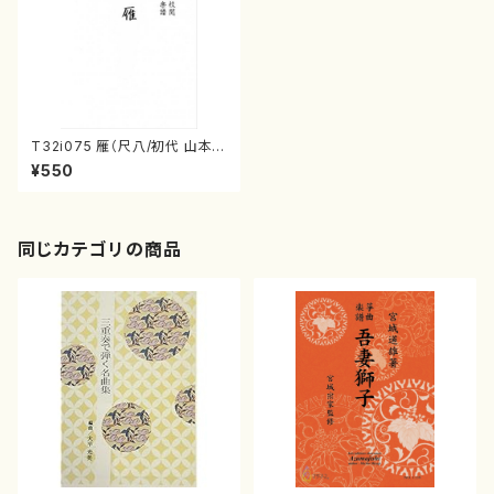
T32i075 雁（尺八/初代 山本邦
山/尺八/都山式譜）都山流公刊
¥550
楽譜曲番:524
同じカテゴリの商品