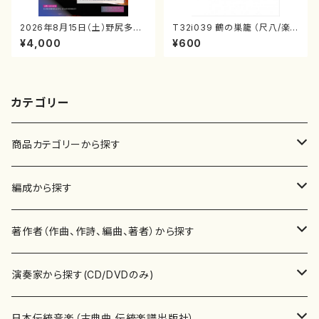
2026年8月15日（土）野尻多佳
T32i039 鶴の巣籠 （尺八/楽
子ピアノリサイタル 音の宝石
譜）都山no.38
¥4,000
¥600
箱チケット一般
カテゴリー
商品カテゴリーから探す
楽譜
編成から探す
書籍
邦楽器
著作者（作曲、作詩、編曲、著者）から探す
書籍
箏・琴（ソロ）
CD・DVD
合唱
あ行
演奏家から探す(CD/DVDのみ)
テキストブック
箏・琴（合奏）
混声合唱
青木省三(アオキ ショウゾウ)
チケット
歌・声
か行
邦楽（箏、三味線、尺八等）演奏家
日本伝統音楽（古典曲,伝統楽譜出版社）