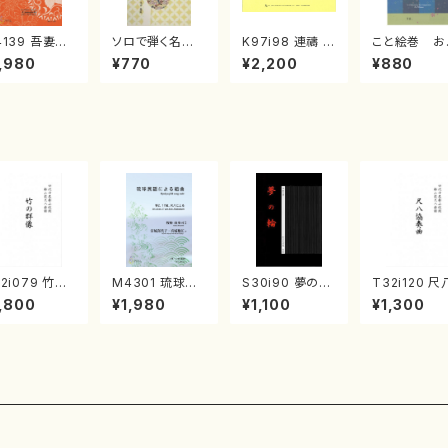
4139 吾妻獅
ソロで弾く名曲
K97i98 連禱 :
こと絵巻 お
《箏曲楽譜》
集 クリスマス・
2台ピアノのため
戸日本橋
,980
¥770
¥2,200
¥880
箏/宮城道雄
イブ／恋人がサ
の（2 Pianos /
・宮城宗家監
ンタクロース(
菊池 幸夫 / 楽
/箏曲古典楽
箏独奏 /大平
譜）
）
光美 編曲/楽
譜）
2i079 竹の
M4301 琉球民
S30i90 夢の輪
T32i120 尺
像（尺八/初代
謡による組曲
（箏4，17-2/沢
協奏曲（尺八
,800
¥1,980
¥1,100
¥1,300
本邦山/尺八/
（箏/牧野由多可
井比河流/楽譜）
代 山本邦山/
山式譜）都山
作曲/宮城喜代
八/都山式譜
公刊楽譜曲番:
子・宮城数江著/
山流公刊楽
8
箏曲楽譜）
番:569