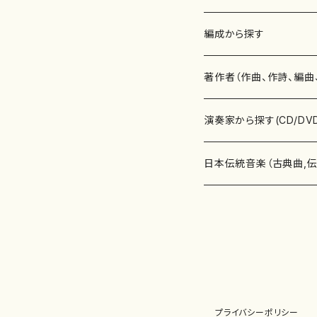
楽譜
編成から探す
書籍
邦楽器
著作者（作曲、作詩、編曲
書籍
箏・琴（ソロ）
CD・DVD
合唱
あ行
演奏家から探す(CD/DV
テキストブック
箏・琴（合奏）
混声合唱
青木省三(アオキ ショウゾウ)
チケット
歌・声
か行
邦楽（箏、三味線、尺八等
日本伝統音楽（古典曲,
事典
三味線（ソロ）
女声合唱
青島広志（アオシマ ヒロシ）
ソプラノ
梯郁夫(カケハシ イクオ)
アルメリア（箏）
雑誌
洋楽器（鍵盤楽器）
さ行
声楽家・合唱団・朗読等
地歌箏曲（箏古典楽譜）
詩集
三味線（合奏）
男声合唱
秋山健治(アキヤマ ケンジ）
アルト
蔭山滸山(カゲヤマ キョザン)
石川高（笙）
邦楽ジャーナル
ピアノ（ソロ）
斉藤松声(サイトウ ショウセイ
應和惠子（声楽・ソプラノ）
宮城道雄（宮城宗家監修）
レコード
洋楽器（弦楽器）
た行
洋楽-鍵盤楽器（ピアノ、
地歌箏曲（三絃古典楽
尺八（ソロ）
児童合唱
秋山邦晴(アキヤマ クニハル)
テノール
景山伸夫(カゲヤマ ノブオ)
伊藤まなみ（箏）
ピアノ（連弾）
斎藤武（サイトウ タケシ）
栗友会女声アンサンブル（合
バイオリン（ソロ）
平良伊津美(タイラ イツミ)
マリーン・ファン・ニューケルケ
宮城道雄（宮城宗家監修）
雑貨・アクセサリー
洋楽器（木管楽器）
な行
洋楽-弦楽器（バイオリン
長唄青柳楽譜（唄、三味
プライバシーポリシー