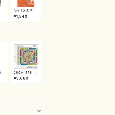
江
M4160 名所土
産《箏曲楽譜》
¥1,540
（箏/宮城喜代
子・宮城数江著・
宮城宗家監修/
箏曲古典楽譜）
八
28CM-578 す
/二
ばるの七ツ（二
¥3,080
尺
十絃箏/クラリネ
）都
ット/ヴァイオリ
譜曲
ン/チェロ/吉松
隆：/CD）