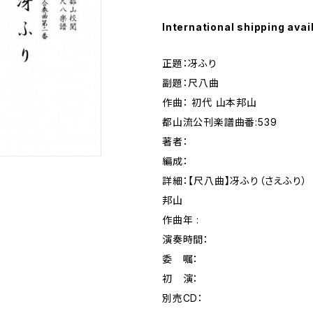
International shipping avai
正題：冴ふり
副題：尺八曲
作曲： 初代 山本邦山
都山流公刊楽譜曲番:539
著者：
編成：
詳細：【尺八曲】冴ふり（さえふり
邦山
作曲年 :
演奏時間：
委 嘱：
初 演：
別売CD：