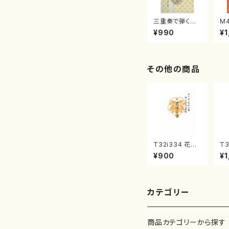
三重奏で弾く名
M
曲集 クリスマ
子
¥990
¥1
スメドレー( 箏
（
2/大平光美 編
著
曲/楽譜）
修
譜
その他の商品
T32i334 花咲
T3
く頃（尺八/初代
群
¥900
¥1
山川園松/楽譜）
山
都山流公刊楽譜
都
曲番:2037
流
52
カテゴリー
商品カテゴリーから探す