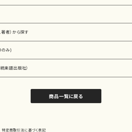
、著者）から探す
Dのみ)
）演奏家
伝統楽譜出版社）
商品一覧に戻る
)
オルガン等）演奏家
譜）
唱・女声合唱）
ン（ピアノ）
、ギター等）演奏家
線楽譜）
特定商取引法に基づく表記