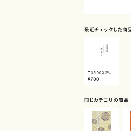
最近チェックした商
T32i090 冴ふ
り（尺八/初代 山
¥700
本邦山/尺八/都
山式譜）都山流
公刊楽譜曲番:5
39
同じカテゴリの商品