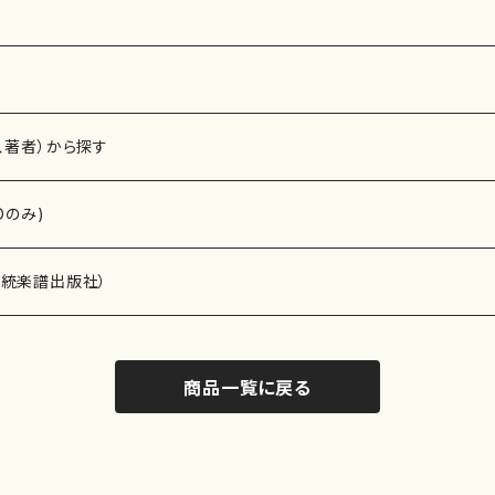
、著者）から探す
Dのみ)
）演奏家
伝統楽譜出版社）
商品一覧に戻る
)
オルガン等）演奏家
譜）
唱・女声合唱）
ン（ピアノ）
、ギター等）演奏家
線楽譜）