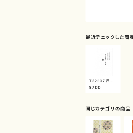
最近チェックした商
T32i107 尺八
二重奏曲 第六番
¥700
虹（尺八/初代 山
本邦山/尺八/都
山式譜）都山流
公刊楽譜曲番:5
56
同じカテゴリの商品