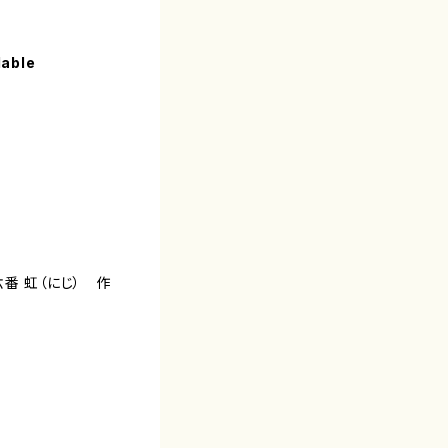
lable
番 虹（にじ） 作