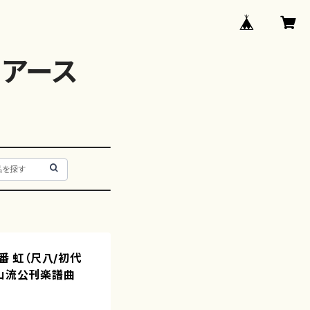
アース
六番 虹（尺八/初代
都山流公刊楽譜曲