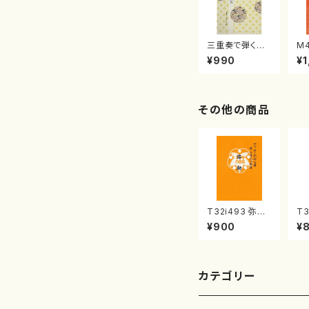
三重奏で弾く名
M
曲集 クリスマ
子
¥990
¥1
スメドレー( 箏
（
2/大平光美 編
著
曲/楽譜）
修
譜
その他の商品
T32i493 弥勒
T3
（尺八/野村正峰/
川
¥900
¥
楽譜）都山流公
震
刊楽譜曲番:220
no
2
カテゴリー