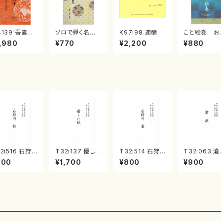
4139 吾妻獅
ソロで弾く名曲
K97i98 連禱 :
こと絵巻 お
《箏曲楽譜》
集 クリスマス・
2台ピアノのため
戸日本橋
,980
¥770
¥2,200
¥880
箏/宮城道雄
イブ／恋人がサ
の（2 Pianos /
・宮城宗家監
ンタクロース(
菊池 幸夫 / 楽
/箏曲古典楽
箏独奏 /大平
譜）
）
光美 編曲/楽
譜）
2i516 石狩
T32i137 優しい
T32i514 石狩
T32i063 
 秋（尺八/唯是
秋（尺八/二代 山
川 春（尺八/唯是
（尺八/野村正
800
¥1,700
¥800
¥900
一/楽譜）都山
本邦山/尺八/都
震一/楽譜）都山
尺八/都山式
:2225
山式譜）都山流
no:2223
都山流公刊
公刊楽譜曲番:5
曲番:512
86