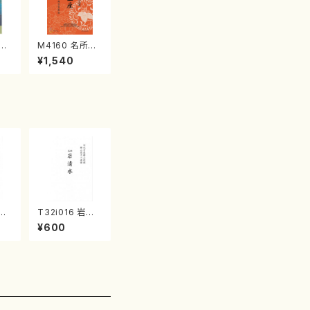
江
M4160 名所土
産《箏曲楽譜》
¥1,540
（箏/宮城喜代
子・宮城数江著・
宮城宗家監修/
箏曲古典楽譜）
滄溟
T32i016 岩清
峰/
水（尺八/流祖 中
¥600
譜）
尾都山/楽譜）都
楽譜
山：15