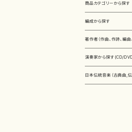
商品カテゴリーから探す
楽譜
編成から探す
書籍
邦楽器
著作者（作曲、作詩、編曲
書籍
箏・琴（ソロ）
CD・DVD
合唱
あ行
演奏家から探す(CD/DV
テキストブック
箏・琴（合奏）
混声合唱
青木省三(アオキ ショウゾウ)
チケット
歌・声
か行
邦楽（箏、三味線、尺八等
日本伝統音楽（古典曲,
事典
三味線（ソロ）
女声合唱
青島広志（アオシマ ヒロシ）
ソプラノ
梯郁夫(カケハシ イクオ)
アルメリア（箏）
雑誌
洋楽器（鍵盤楽器）
さ行
声楽家・合唱団・朗読等
地歌箏曲（箏古典楽譜）
詩集
三味線（合奏）
男声合唱
秋山健治(アキヤマ ケンジ）
アルト
蔭山滸山(カゲヤマ キョザン)
石川高（笙）
邦楽ジャーナル
ピアノ（ソロ）
斉藤松声(サイトウ ショウセイ
應和惠子（声楽・ソプラノ）
宮城道雄（宮城宗家監修）
レコード
洋楽器（弦楽器）
た行
洋楽-鍵盤楽器（ピアノ、
地歌箏曲（三絃古典楽
尺八（ソロ）
児童合唱
秋山邦晴(アキヤマ クニハル)
テノール
景山伸夫(カゲヤマ ノブオ)
伊藤まなみ（箏）
ピアノ（連弾）
斎藤武（サイトウ タケシ）
栗友会女声アンサンブル（合
バイオリン（ソロ）
平良伊津美(タイラ イツミ)
マリーン・ファン・ニューケルケ
宮城道雄（宮城宗家監修）
雑貨・アクセサリー
洋楽器（木管楽器）
な行
洋楽-弦楽器（バイオリン
長唄青柳楽譜（唄、三味