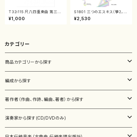
T32i115 尺八四重奏曲 第三番
S1801 三つのエスキス（箏2，1
衆籟（尺八/初代 山本邦山/尺
7/清水 脩/楽譜）
¥1,000
¥2,530
八/都山式譜）都山流公刊楽譜曲
番:564
カテゴリー
商品カテゴリーから探す
楽譜
編成から探す
書籍
邦楽器
著作者（作曲、作詩、編曲、著者）から探す
書籍
箏・琴（ソロ）
CD・DVD
合唱
あ行
演奏家から探す(CD/DVDのみ)
テキストブック
箏・琴（合奏）
混声合唱
青木省三(アオキ ショウゾウ)
チケット
歌・声
か行
邦楽（箏、三味線、尺八等）演奏家
日本伝統音楽（古典曲,伝統楽譜出版社）