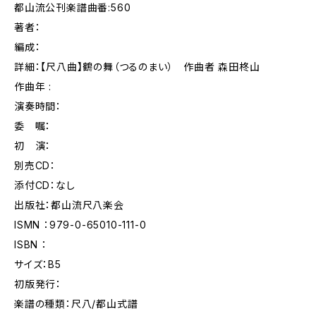
都山流公刊楽譜曲番:560
著者：
編成：
詳細：【尺八曲】鶴の舞（つるのまい） 作曲者 森田柊山
作曲年 :
演奏時間：
委 嘱：
初 演：
別売CD：
添付CD：なし
出版社：都山流尺八楽会
ISMN ：979-0-65010-111-0
ISBN ：
サイズ：B5
初版発行：
楽譜の種類：尺八/都山式譜