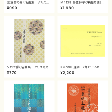
三重奏で弾く名曲集 クリスマ
M4139 吾妻獅子《箏曲楽譜》
スメドレー( 箏2/大平光美 編
（箏/宮城道雄著・宮城宗家監修/
¥990
¥1,980
曲/楽譜）
箏曲古典楽譜）
ソロで弾く名曲集 クリスマス・
K97i98 連禱 : 2台ピアノのた
イブ／恋人がサンタクロース(
めの（2 Pianos / 菊池 幸夫 /
¥770
¥2,200
箏独奏 /大平光美 編曲/楽
楽譜）
譜）