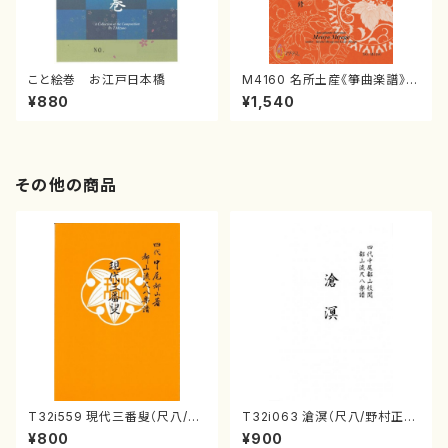
こと絵巻 お江戸日本橋
M4160 名所土産《箏曲楽譜》
（箏/宮城喜代子・宮城数江著・
¥880
¥1,540
宮城宗家監修/箏曲古典楽譜）
その他の商品
T32i559 現代三番叟（尺八/杵
T32i063 滄溟（尺八/野村正
屋正邦/楽譜）都山流公刊楽譜曲
峰/尺八/都山式譜）都山流公刊
¥800
¥900
番:2269
楽譜曲番:512