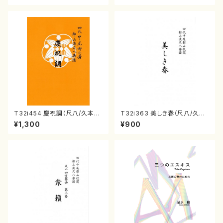
T32i454 慶祝調（尺八/久本玄
T32i363 美しき春（尺八/久本
智/楽譜）都山流公刊楽譜曲番:2
玄智/楽譜）都山流公刊楽譜曲
¥1,300
¥900
161
番:2068