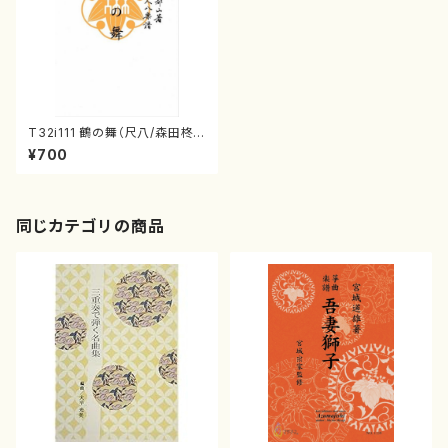
T32i111 鶴の舞（尺八/森田柊
山/尺八/都山式譜）都山流公刊
¥700
楽譜曲番:560
同じカテゴリの商品