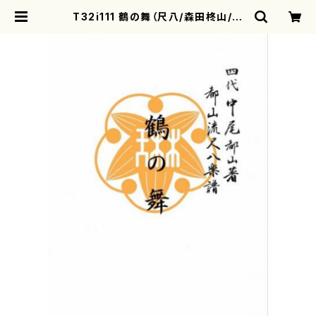
T32i111 鶴の舞（尺八/森田柊山/尺
八/都山式譜）都山流公刊楽譜曲番:5
60 | motherearth