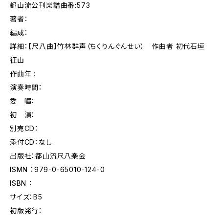
都山流公刊楽譜曲番:573
著者：
編成：
詳細：【尺八曲】竹林群声（ちくりんぐんせい） 作曲者 初代石垣
征山
作曲年 :
演奏時間：
委 嘱：
初 演：
別売CD：
添付CD：なし
出版社：都山流尺八楽会
ISMN ：979-0-65010-124-0
ISBN ：
サイズ：B5
初版発行：