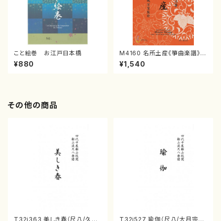
こと絵巻 お江戸日本橋
M4160 名所土産《箏曲楽譜》
（箏/宮城喜代子・宮城数江著・
¥880
¥1,540
宮城宗家監修/箏曲古典楽譜）
その他の商品
T32i363 美しき春（尺八/久本
T32i527 瑜伽（尺八/大月宗明/