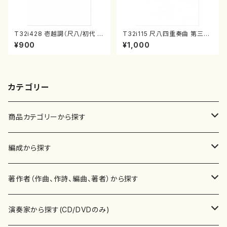
T32i428 壱越調（尺八/初代 中
T32i115 尺八四重奏曲 第三番
村双葉/楽譜）都山流公刊楽譜曲
衆籟（尺八/初代 山本邦山/尺
¥900
¥1,000
番:2133
八/都山式譜）都山流公刊楽譜曲
番:564
カテゴリー
商品カテゴリーから探す
楽譜
編成から探す
書籍
邦楽器
著作者（作曲、作詩、編曲、著者）から探す
書籍
箏・琴（ソロ）
CD・DVD
合唱
あ行
演奏家から探す(CD/DVDのみ)