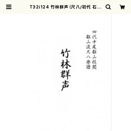
T32i124 竹林群声（尺八/初代 石垣
征山/尺八/都山式譜）都山流公刊楽譜
曲番:573 | motherearth