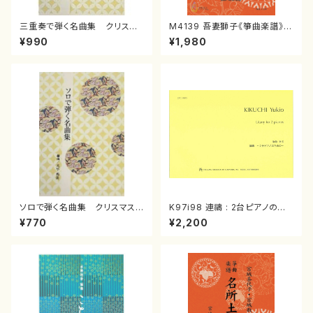
三重奏で弾く名曲集 クリスマ
M4139 吾妻獅子《箏曲楽譜》
スメドレー( 箏2/大平光美 編
（箏/宮城道雄著・宮城宗家監修/
¥990
¥1,980
曲/楽譜）
箏曲古典楽譜）
ソロで弾く名曲集 クリスマス・
K97i98 連禱 : 2台ピアノのた
イブ／恋人がサンタクロース(
めの（2 Pianos / 菊池 幸夫 /
¥770
¥2,200
箏独奏 /大平光美 編曲/楽
楽譜）
譜）