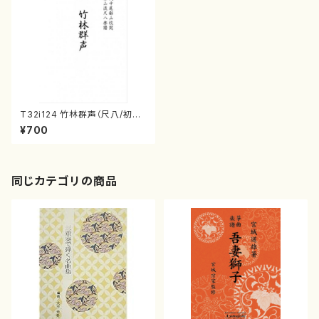
T32i124 竹林群声（尺八/初代
石垣征山/尺八/都山式譜）都山
¥700
流公刊楽譜曲番:573
同じカテゴリの商品