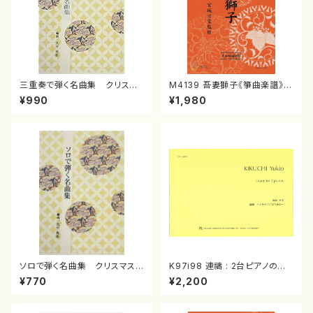
三重奏で弾く名曲集 クリスマ
M4139 吾妻獅子《箏曲楽譜》
スメドレー( 箏2/大平光美 編
（箏/宮城道雄著・宮城宗家監修/
¥990
¥1,980
曲/楽譜）
箏曲古典楽譜）
ソロで弾く名曲集 クリスマス・
K97i98 連禱 : 2台ピアノのた
イブ／恋人がサンタクロース(
めの（2 Pianos / 菊池 幸夫 /
¥770
¥2,200
箏独奏 /大平光美 編曲/楽
楽譜）
譜）