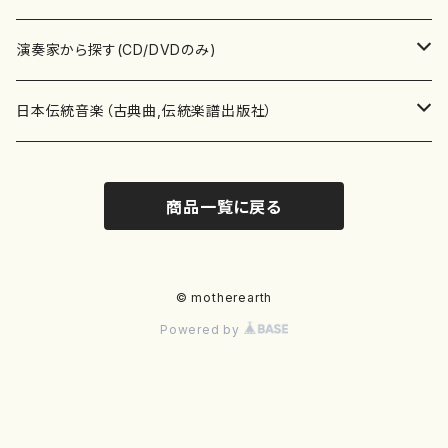
書籍
箏・琴（ソロ）
CD・DVD
合唱
あ行
演奏家から探す(CD/DVDのみ)
テキストブック
箏・琴（合奏）
混声合唱
青木省三(アオキ ショウゾウ)
チケット
歌・声
か行
邦楽（箏、三味線、尺八等）演奏家
日本伝統音楽（古典曲,伝統楽譜出版社）
事典
三味線（ソロ）
女声合唱
青島広志（アオシマ ヒロシ）
ソプラノ
梯郁夫(カケハシ イクオ)
アルメリア（箏）
雑誌
洋楽器（鍵盤楽器）
さ行
声楽家・合唱団・朗読等
地歌箏曲（箏古典楽譜）
商品一覧に戻る
詩集
三味線（合奏）
男声合唱
秋山健治(アキヤマ ケンジ）
アルト
蔭山滸山(カゲヤマ キョザン)
石川高（笙）
邦楽ジャーナル
ピアノ（ソロ）
斉藤松声(サイトウ ショウセイ)
應和惠子（声楽・ソプラノ）
宮城道雄（宮城宗家監修）
レコード
洋楽器（弦楽器）
た行
洋楽-鍵盤楽器（ピアノ、オルガン等）演奏家
地歌箏曲（三絃古典楽譜）
尺八（ソロ）
児童合唱
秋山邦晴(アキヤマ クニハル)
テノール
景山伸夫(カゲヤマ ノブオ)
伊藤まなみ（箏）
ピアノ（連弾）
斎藤武（サイトウ タケシ）
栗友会女声アンサンブル（合唱・女声合唱）
バイオリン（ソロ）
平良伊津美(タイラ イツミ)
マリーン・ファン・ニューケルケン（ピアノ）
宮城道雄（宮城宗家監修）
雑貨・アクセサリー
洋楽器（木管楽器）
な行
洋楽-弦楽器（バイオリン、ギター等）演奏家
長唄青柳楽譜（唄、三味線楽譜）
© motherearth
Powered by
尺八（合奏）
朗読・語り
芥川也寸志（アクタガワ ヤスシ）
バリトン
葛西聖憲(カサイ マサノリ)
浦上恵子（箏）
ピアノ（合奏）
斎藤友子(サイトウ トモコ)
川口聖加（声楽・ソプラノ）
バイオリン（合奏）
田頭優子(タガシラ ユウコ)
赤城眞理（ピアノ）
フルート（ピッコロを含む）（ソロ）
内藤 明美(ナイトウ アケミ)
戸澤哲夫（バイオリン）
杵屋彌之介(青柳茂三）
用具
洋楽器（金管楽器）
は行
洋楽-木管楽器（フルート、クラリネット等）演奏家
尺八（古典楽譜、伝統楽譜出版社）
邦楽大合奏
歌曲
芦垣美穂(アシガキ ミホ)
バス
片桐朋子(カタギリ トモコ)
小笠原夏美（箏）
オルガン
佐伯圭子(サエキ ケイコ)
平野忠彦（声楽・バリトン）
ビオラ
高野喜長(タカノ キチョウ)
青柳晋（ピアノ）
フルート（ピッコロを含む）（合奏）
永井薫(ナガイ カオル）
工藤真菜（バイオリン）
トランペット
萩原正吟(ハギワラ セイギン)
河村利夫（サクソフォン）
都山楽会楽譜
洋楽器（打楽器）
ま行
洋楽-打楽器（パーカッション、マリンバ等）演奏者
篠笛