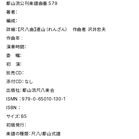
都山流公刊楽譜曲番:579
著者：
編成：
詳細：【尺八曲】連山（れんざん） 作曲者 沢井忠夫
作曲年 :
演奏時間：
委 嘱：
初 演：
別売CD：
添付CD：なし
出版社：都山流尺八楽会
ISMN ：979-0-65010-130-1
ISBN ：
サイズ：B5
初版発行：
楽譜の種類：尺八/都山式譜