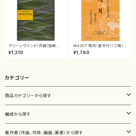
グリーンウインド（作曲/吉崎克
M4257 残月（替手付）（三絃/宮
彦/楽譜）
城喜代子・宮城数江著・宮城宗
¥1,210
¥1,760
家監修/三絃楽譜）
カテゴリー
商品カテゴリーから探す
楽譜
編成から探す
書籍
邦楽器
著作者（作曲、作詩、編曲、著者）から探す