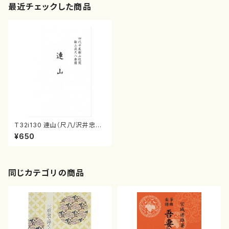
最近チェックした商品
T32i130 連山（尺八/沢井忠夫/
尺八/都山式譜）都山流公刊楽譜
¥650
曲番:579
同じカテゴリの商品