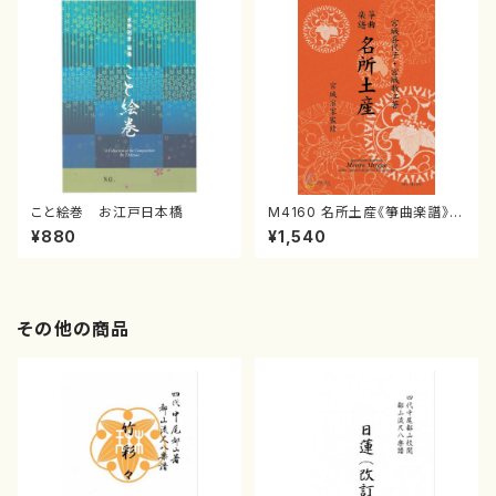
こと絵巻 お江戸日本橋
M4160 名所土産《箏曲楽譜》
（箏/宮城喜代子・宮城数江著・
¥880
¥1,540
宮城宗家監修/箏曲古典楽譜）
その他の商品