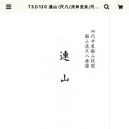
T32i130 連山（尺八/沢井忠夫/尺八/
都山式譜）都山流公刊楽譜曲番:579
| motherearth