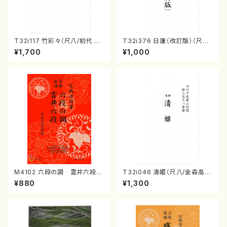
T32i117 竹彩々（尺八/初代 山
T32i376 日蓮（改訂版）（尺八/
本邦山/尺八/都山式譜）都山流
宮城道雄/楽譜）都山流公刊楽譜
¥1,700
¥1,000
公刊楽譜曲番:566
曲番:2081
M4102 六段の調 雲井六段
T32i046 清姫（尺八/金森高
（箏/宮城道雄著・宮城宗家監修/
山/楽譜）都山流公刊楽譜曲番：
¥880
¥1,300
箏曲古典楽譜）
45