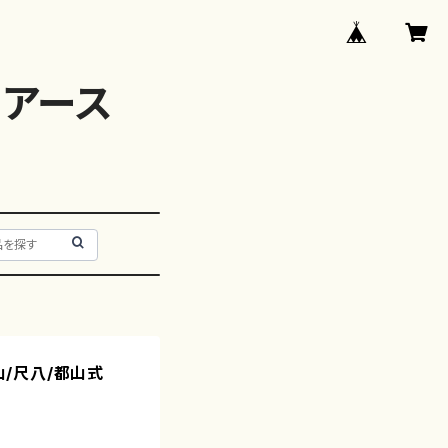
アース
柊山/尺八/都山式