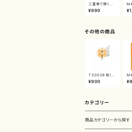
三重奏で弾く名
M
曲集 クリスマ
子
¥990
¥1
スメドレー( 箏
（
2/大平光美 編
著
曲/楽譜）
修
譜
その他の商品
T32i538 祝（ほ
M
ぎ）（尺八/二代
壽
¥900
¥
池田静山/楽譜）
雄
都山流公刊楽譜
監
曲番:2247
カテゴリー
商品カテゴリーから探す