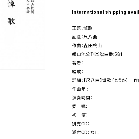
International shipping avai
正題：悼歌
副題：尺八曲
作曲：森田柊山
都山流公刊楽譜曲番:581
著者：
編成：
詳細：【尺八曲】悼歌（とうか） 
作曲年 :
演奏時間：
委 嘱：
初 演：
別売CD：
添付CD：なし