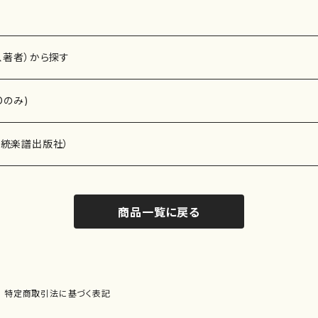
、著者）から探す
Dのみ)
）演奏家
伝統楽譜出版社）
商品一覧に戻る
)
オルガン等）演奏家
譜）
唱・女声合唱）
ン（ピアノ）
、ギター等）演奏家
線楽譜）
特定商取引法に基づく表記
シ）
ロ）
、クラリネット等）演奏家
譜出版社）