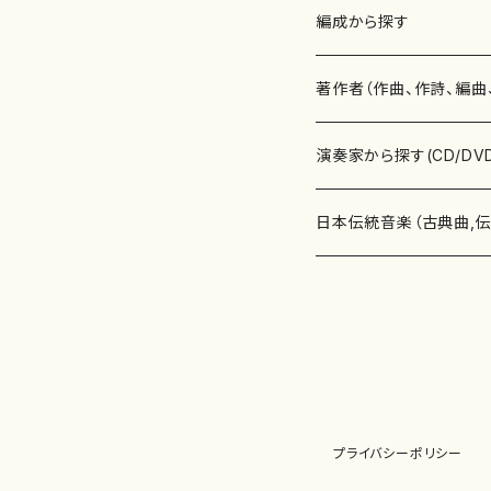
楽譜
編成から探す
書籍
邦楽器
著作者（作曲、作詩、編曲
書籍
箏・琴（ソロ）
CD・DVD
合唱
あ行
演奏家から探す(CD/DV
テキストブック
箏・琴（合奏）
混声合唱
青木省三(アオキ ショウゾウ)
チケット
歌・声
か行
邦楽（箏、三味線、尺八等
日本伝統音楽（古典曲,
事典
三味線（ソロ）
女声合唱
青島広志（アオシマ ヒロシ）
ソプラノ
梯郁夫(カケハシ イクオ)
アルメリア（箏）
雑誌
洋楽器（鍵盤楽器）
さ行
声楽家・合唱団・朗読等
地歌箏曲（箏古典楽譜）
詩集
三味線（合奏）
男声合唱
秋山健治(アキヤマ ケンジ）
アルト
蔭山滸山(カゲヤマ キョザン)
石川高（笙）
邦楽ジャーナル
ピアノ（ソロ）
斉藤松声(サイトウ ショウセイ
應和惠子（声楽・ソプラノ）
宮城道雄（宮城宗家監修）
レコード
洋楽器（弦楽器）
た行
洋楽-鍵盤楽器（ピアノ、
地歌箏曲（三絃古典楽
尺八（ソロ）
児童合唱
秋山邦晴(アキヤマ クニハル)
テノール
景山伸夫(カゲヤマ ノブオ)
伊藤まなみ（箏）
ピアノ（連弾）
斎藤武（サイトウ タケシ）
栗友会女声アンサンブル（合
バイオリン（ソロ）
平良伊津美(タイラ イツミ)
マリーン・ファン・ニューケルケ
宮城道雄（宮城宗家監修）
雑貨・アクセサリー
洋楽器（木管楽器）
な行
洋楽-弦楽器（バイオリン
長唄青柳楽譜（唄、三味
プライバシーポリシー
尺八（合奏）
朗読・語り
芥川也寸志（アクタガワ ヤス
バリトン
葛西聖憲(カサイ マサノリ)
浦上恵子（箏）
ピアノ（合奏）
斎藤友子(サイトウ トモコ)
川口聖加（声楽・ソプラノ）
バイオリン（合奏）
田頭優子(タガシラ ユウコ)
赤城眞理（ピアノ）
フルート（ピッコロを含む）（ソ
内藤 明美(ナイトウ アケミ)
戸澤哲夫（バイオリン）
杵屋彌之介(青柳茂三）
用具
洋楽器（金管楽器）
は行
洋楽-木管楽器（フルート
尺八（古典楽譜、伝統楽