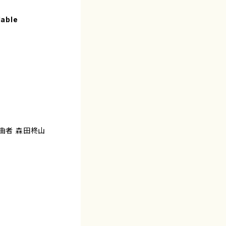
lable
作曲者 森田柊山