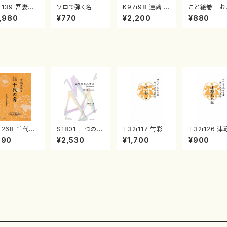
4139 吾妻獅
ソロで弾く名曲
K97i98 連禱 :
こと絵巻 お
《箏曲楽譜》
集 クリスマス・
2台ピアノのため
戸日本橋
,980
¥770
¥2,200
¥880
箏/宮城道雄
イブ／恋人がサ
の（2 Pianos /
・宮城宗家監
ンタクロース(
菊池 幸夫 / 楽
/箏曲古典楽
箏独奏 /大平
譜）
）
光美 編曲/楽
譜）
4268 千代の
S1801 三つのエ
T32i117 竹彩々
T32i126 津
（三絃/宮城道
スキス（箏2，17/
（尺八/初代 山本
風土記（尺八
990
¥2,530
¥1,700
¥900
著・宮城宗家
清水 脩/楽譜）
邦山/尺八/都山
村峰山/尺八/
修/三絃楽譜）
式譜）都山流公
山式譜）都山
刊楽譜曲番:566
公刊楽譜曲番
75