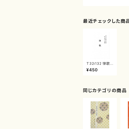
最近チェックした商
T32i132 悼歌
（尺八/森田柊山/
¥450
尺八/都山式譜）
都山流公刊楽譜
曲番:581
同じカテゴリの商品