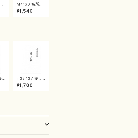
江
M4160 名所土
産《箏曲楽譜》
¥1,540
（箏/宮城喜代
子・宮城数江著・
宮城宗家監修/
箏曲古典楽譜）
軽
T32i137 優しい
/野
秋（尺八/二代 山
¥1,700
都
本邦山/尺八/都
流
山式譜）都山流
:5
公刊楽譜曲番:5
86