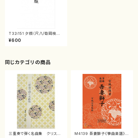
T32i151 夕顔（尺八/菊岡検校/
楽譜）都山No:1003
¥600
同じカテゴリの商品
三重奏で弾く名曲集 クリスマ
M4139 吾妻獅子《箏曲楽譜》