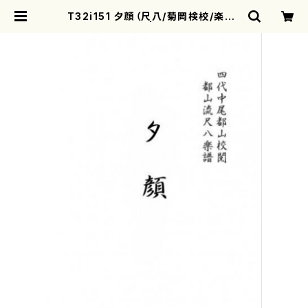
T32i151 夕顔（尺八/菊岡検校/楽譜）
都山No:1003 | motherearth