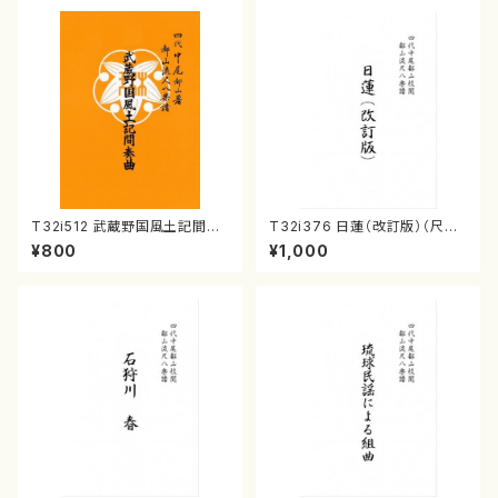
T32i512 武蔵野国風土記間奏
T32i376 日蓮（改訂版）（尺八/
曲（尺八/初代 山川園松/楽譜）
宮城道雄/楽譜）都山流公刊楽譜
¥800
¥1,000
都山流公刊楽譜曲番:2221
曲番:2081