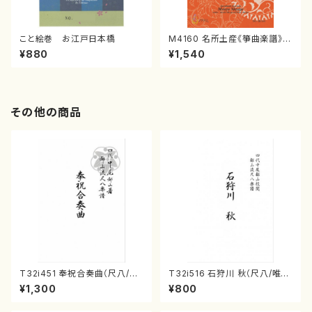
こと絵巻 お江戸日本橋
M4160 名所土産《箏曲楽譜》
（箏/宮城喜代子・宮城数江著・
¥880
¥1,540
宮城宗家監修/箏曲古典楽譜）
その他の商品
T32i451 奉祝合奏曲（尺八/久
T32i516 石狩川 秋（尺八/唯是
本玄智/楽譜）都山流公刊楽譜曲
震一/楽譜）都山no:2225
¥1,300
¥800
番:2158