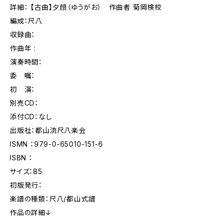
詳細： 【古曲】夕顔（ゆうがお） 作曲者 菊岡検校
編成：尺八
収録曲：
作曲年 :
演奏時間：
委 嘱：
初 演：
別売CD：
添付CD：なし
出版社：都山流尺八楽会
ISMN ：979-0-65010-151-6
ISBN ：
サイズ：B5
初版発行：
楽譜の種類：尺八/都山式譜
作品の詳細↓