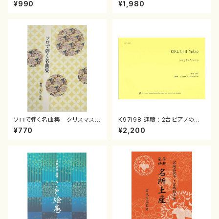
スメドレー( 箏2/大平光美 編
（箏/宮城道雄著・宮城宗家監修/
¥990
¥1,980
曲/楽譜）
箏曲古典楽譜）
ソロで弾く名曲集 クリスマス・
K97i98 連禱 : 2台ピアノのた
イブ／恋人がサンタクロース(
めの（2 Pianos / 菊池 幸夫 /
¥770
¥2,200
箏独奏 /大平光美 編曲/楽
楽譜）
譜）