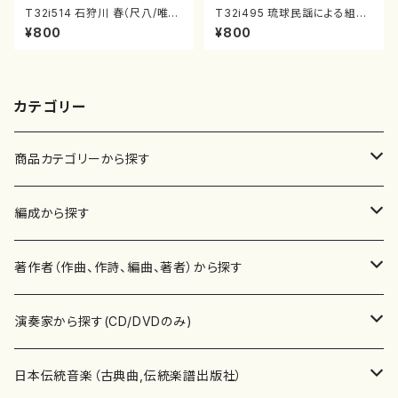
T32i514 石狩川 春（尺八/唯是
T32i495 琉球民謡による組曲
震一/楽譜）都山no:2223
（尺八/牧野由多可/楽譜）都山n
¥800
¥800
o:2204
カテゴリー
商品カテゴリーから探す
楽譜
編成から探す
書籍
邦楽器
著作者（作曲、作詩、編曲、著者）から探す
書籍
箏・琴（ソロ）
CD・DVD
合唱
あ行
演奏家から探す(CD/DVDのみ)
テキストブック
箏・琴（合奏）
混声合唱
青木省三(アオキ ショウゾウ)
チケット
歌・声
か行
邦楽（箏、三味線、尺八等）演奏家
日本伝統音楽（古典曲,伝統楽譜出版社）