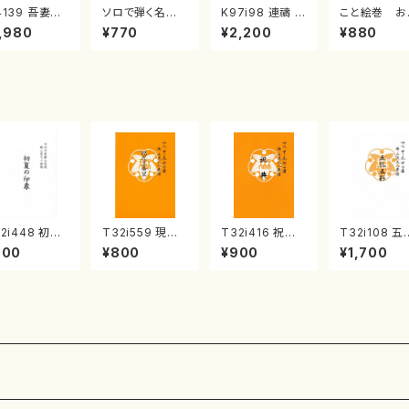
4139 吾妻獅
ソロで弾く名曲
K97i98 連禱 :
こと絵巻 お
《箏曲楽譜》
集 クリスマス・
2台ピアノのため
戸日本橋
,980
¥770
¥2,200
¥880
箏/宮城道雄
イブ／恋人がサ
の（2 Pianos /
・宮城宗家監
ンタクロース(
菊池 幸夫 / 楽
/箏曲古典楽
箏独奏 /大平
譜）
）
光美 編曲/楽
譜）
2i448 初夏
T32i559 現代
T32i416 祝典
T32i108 五
印象（尺八/久
三番叟（尺八/杵
（尺八/初代山川
五彩（尺八/
800
¥800
¥900
¥1,700
玄智/楽譜）都
屋正邦/楽譜）都
園松/楽譜）都山
石垣征山/尺八
流公刊楽譜曲
山流公刊楽譜曲
流公刊楽譜曲番:
都山式譜）都
2155
番:2269
2121
流公刊楽譜曲
557