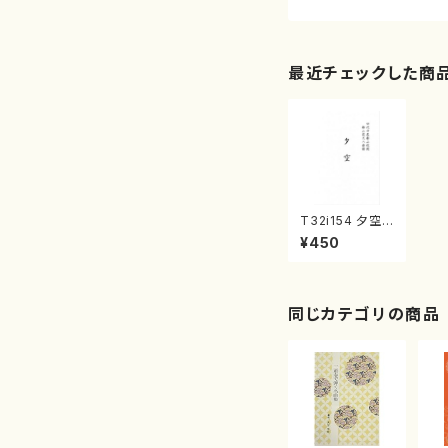
最近チェックした商
T32i154 夕空
（尺八/宇野都/楽
¥450
譜）都山流公刊
楽譜曲番:1006
同じカテゴリの商品