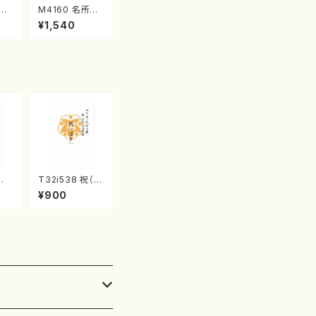
江
M4160 名所土
産《箏曲楽譜》
¥1,540
（箏/宮城喜代
子・宮城数江著・
宮城宗家監修/
箏曲古典楽譜）
孔
T32i538 祝（ほ
初代
ぎ）（尺八/二代
¥900
/
池田静山/楽譜）
山
都山流公刊楽譜
番:
曲番:2247