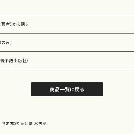
、著者）から探す
Dのみ)
）演奏家
伝統楽譜出版社）
商品一覧に戻る
)
オルガン等）演奏家
譜）
唱・女声合唱）
ン（ピアノ）
、ギター等）演奏家
線楽譜）
特定商取引法に基づく表記
シ）
ロ）
、クラリネット等）演奏家
譜出版社）