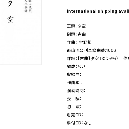
International shipping avai
正題：夕空
副題：古曲
作曲： 宇野都
都山流公刊楽譜曲番:1006
詳細：【古曲】夕空（ゆうぞら） 作
編成：尺八
収録曲：
作曲年 :
演奏時間：
委 嘱：
初 演：
別売CD：
添付CD：なし