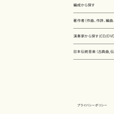
楽譜
編成から探す
書籍
邦楽器
著作者（作曲、作詩、編曲
書籍
箏・琴（ソロ）
CD・DVD
合唱
あ行
演奏家から探す(CD/DV
テキストブック
箏・琴（合奏）
混声合唱
青木省三(アオキ ショウゾウ)
チケット
歌・声
か行
邦楽（箏、三味線、尺八等
日本伝統音楽（古典曲,
事典
三味線（ソロ）
女声合唱
青島広志（アオシマ ヒロシ）
ソプラノ
梯郁夫(カケハシ イクオ)
アルメリア（箏）
雑誌
洋楽器（鍵盤楽器）
さ行
声楽家・合唱団・朗読等
地歌箏曲（箏古典楽譜）
詩集
三味線（合奏）
男声合唱
秋山健治(アキヤマ ケンジ）
アルト
蔭山滸山(カゲヤマ キョザン)
石川高（笙）
邦楽ジャーナル
ピアノ（ソロ）
斉藤松声(サイトウ ショウセイ
應和惠子（声楽・ソプラノ）
宮城道雄（宮城宗家監修）
レコード
洋楽器（弦楽器）
た行
洋楽-鍵盤楽器（ピアノ、
地歌箏曲（三絃古典楽
尺八（ソロ）
児童合唱
秋山邦晴(アキヤマ クニハル)
テノール
景山伸夫(カゲヤマ ノブオ)
伊藤まなみ（箏）
ピアノ（連弾）
斎藤武（サイトウ タケシ）
栗友会女声アンサンブル（合
バイオリン（ソロ）
平良伊津美(タイラ イツミ)
マリーン・ファン・ニューケルケ
宮城道雄（宮城宗家監修）
雑貨・アクセサリー
洋楽器（木管楽器）
な行
洋楽-弦楽器（バイオリン
長唄青柳楽譜（唄、三味
プライバシーポリシー
尺八（合奏）
朗読・語り
芥川也寸志（アクタガワ ヤス
バリトン
葛西聖憲(カサイ マサノリ)
浦上恵子（箏）
ピアノ（合奏）
斎藤友子(サイトウ トモコ)
川口聖加（声楽・ソプラノ）
バイオリン（合奏）
田頭優子(タガシラ ユウコ)
赤城眞理（ピアノ）
フルート（ピッコロを含む）（ソ
内藤 明美(ナイトウ アケミ)
戸澤哲夫（バイオリン）
杵屋彌之介(青柳茂三）
用具
洋楽器（金管楽器）
は行
洋楽-木管楽器（フルート
尺八（古典楽譜、伝統楽