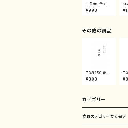
三重奏で弾く名
M
曲集 クリスマ
子
¥990
¥1
スメドレー( 箏
（
2/大平光美 編
著
曲/楽譜）
修
譜
その他の商品
T32i459 春の
T3
賦（尺八/宮城道
の
¥800
¥
雄/楽譜）都山流
本
公刊楽譜曲番:2
山
167
番:
カテゴリー
商品カテゴリーから探す