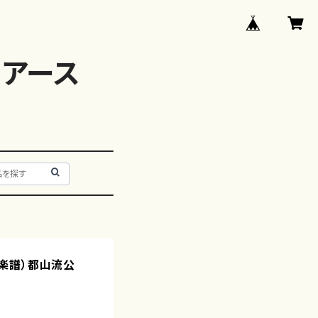
アース
都/楽譜）都山流公