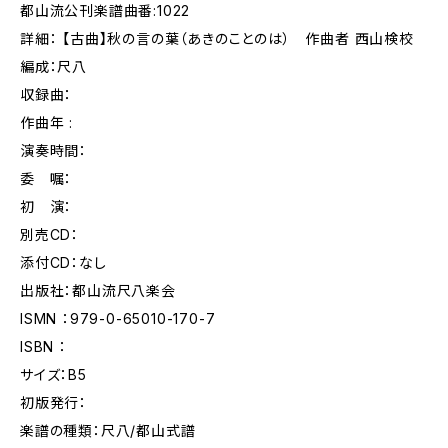
都山流公刊楽譜曲番:1022
詳細： 【古曲】秋の言の葉（あきのことのは） 作曲者 西山検校
編成：尺八
収録曲：
作曲年 :
演奏時間：
委 嘱：
初 演：
別売CD：
添付CD：なし
出版社：都山流尺八楽会
ISMN ：979-0-65010-170-7
ISBN ：
サイズ：B5
初版発行：
楽譜の種類：尺八/都山式譜