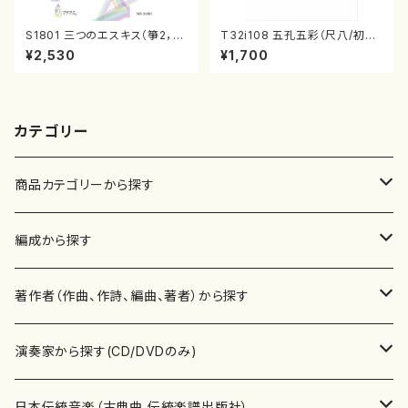
S1801 三つのエスキス（箏2，1
T32i108 五孔五彩（尺八/初代
7/清水 脩/楽譜）
石垣征山/尺八/都山式譜）都山
¥2,530
¥1,700
流公刊楽譜曲番:557
カテゴリー
商品カテゴリーから探す
楽譜
編成から探す
書籍
邦楽器
著作者（作曲、作詩、編曲、著者）から探す
書籍
箏・琴（ソロ）
CD・DVD
合唱
あ行
演奏家から探す(CD/DVDのみ)
テキストブック
箏・琴（合奏）
混声合唱
青木省三(アオキ ショウゾウ)
チケット
歌・声
か行
邦楽（箏、三味線、尺八等）演奏家
日本伝統音楽（古典曲,伝統楽譜出版社）