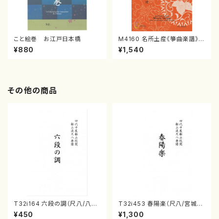
こと絵巻 お江戸日本橋
M4160 名所土産《箏曲楽譜》
（箏/宮城喜代子・宮城数江著・
¥880
¥1,540
宮城宗家監修/箏曲古典楽譜）
その他の商品
T32i164 六段の調（尺八/八橋
T32i453 春陽楽（尺八/宮城道
検校/楽譜）都山流公刊楽譜曲
雄/楽譜）都山流公刊楽譜曲番:2
¥450
¥1,300
番:1016
160