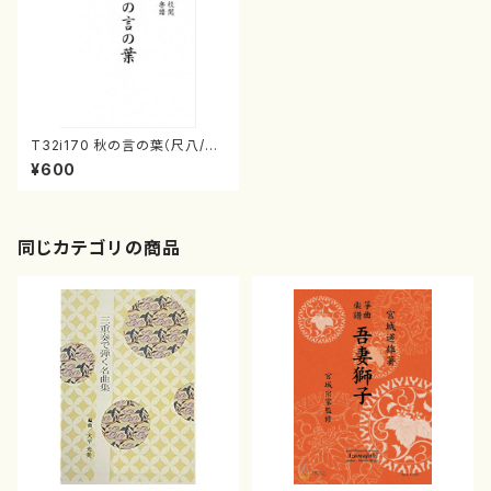
T32i170 秋の言の葉（尺八/西
山検校/楽譜）都山流公刊楽譜曲
¥600
番:1022
同じカテゴリの商品