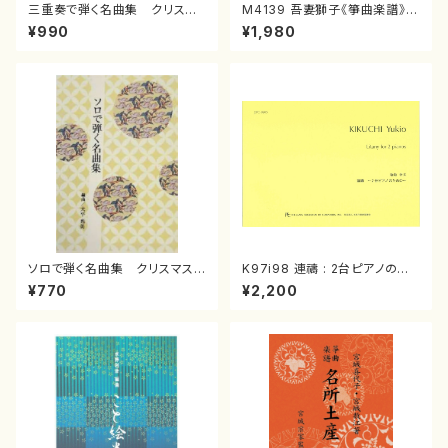
三重奏で弾く名曲集 クリスマ
M4139 吾妻獅子《箏曲楽譜》
スメドレー( 箏2/大平光美 編
（箏/宮城道雄著・宮城宗家監修/
¥990
¥1,980
曲/楽譜）
箏曲古典楽譜）
ソロで弾く名曲集 クリスマス・
K97i98 連禱 : 2台ピアノのた
イブ／恋人がサンタクロース(
めの（2 Pianos / 菊池 幸夫 /
¥770
¥2,200
箏独奏 /大平光美 編曲/楽
楽譜）
譜）