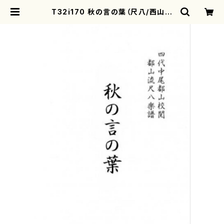
T32i170 秋の言の葉（尺八/西山検
校/楽譜）都山流公刊楽譜曲番:1022
| motherearth