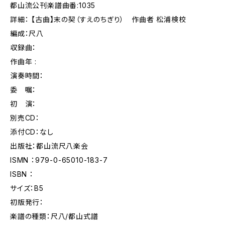
都山流公刊楽譜曲番:1035
詳細： 【古曲】末の契（すえのちぎり） 作曲者 松浦検校
編成：尺八
収録曲：
作曲年 :
演奏時間：
委 嘱：
初 演：
別売CD：
添付CD：なし
出版社：都山流尺八楽会
ISMN ：979-0-65010-183-7
ISBN ：
サイズ：B5
初版発行：
楽譜の種類：尺八/都山式譜