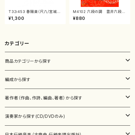
T32i453 春陽楽（尺八/宮城道
M4102 六段の調 雲井六段
雄/楽譜）都山流公刊楽譜曲番:2
（箏/宮城道雄著・宮城宗家監修/
¥1,300
¥880
160
箏曲古典楽譜）
カテゴリー
商品カテゴリーから探す
楽譜
編成から探す
書籍
邦楽器
著作者（作曲、作詩、編曲、著者）から探す
書籍
箏・琴（ソロ）
CD・DVD
合唱
あ行
演奏家から探す(CD/DVDのみ)
テキストブック
箏・琴（合奏）
混声合唱
青木省三(アオキ ショウゾウ)
チケット
歌・声
か行
邦楽（箏、三味線、尺八等）演奏家
日本伝統音楽（古典曲,伝統楽譜出版社）