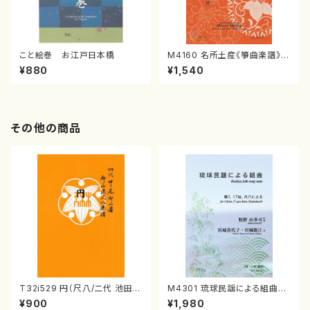
こと絵巻 お江戸日本橋
M4160 名所土産《箏曲楽譜》
（箏/宮城喜代子・宮城数江著・
¥880
¥1,540
宮城宗家監修/箏曲古典楽譜）
その他の商品
T32i529 円（尺八/二代 池田静
M4301 琉球民謡による組曲
山/楽譜）都山流公刊楽譜曲番:2
（箏/牧野由多可作曲/宮城喜代
¥900
¥1,980
238
子・宮城数江著/箏曲楽譜）