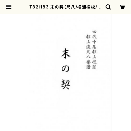
T32i183 末の契（尺八/松浦検校/楽
譜）都山流公刊楽譜曲番:1035 | mo
therearth