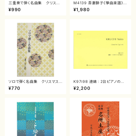
三重奏で弾く名曲集 クリスマ
M4139 吾妻獅子《箏曲楽譜》
スメドレー( 箏2/大平光美 編
（箏/宮城道雄著・宮城宗家監修/
¥990
¥1,980
曲/楽譜）
箏曲古典楽譜）
ソロで弾く名曲集 クリスマス・
K97i98 連禱 : 2台ピアノのた
イブ／恋人がサンタクロース(
めの（2 Pianos / 菊池 幸夫 /
¥770
¥2,200
箏独奏 /大平光美 編曲/楽
楽譜）
譜）