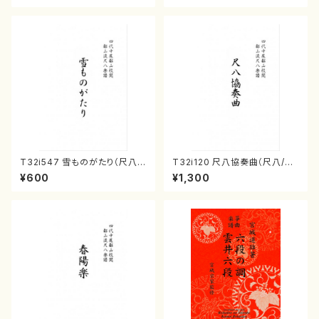
T32i547 雪ものがたり（尺八/
T32i120 尺八協奏曲（尺八/二
沢井忠夫/楽譜）都山流公刊楽譜
代 山本邦山/尺八/都山式譜）都
¥600
¥1,300
曲番:2256
山流公刊楽譜曲番:569