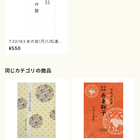
T32i183 末の契（尺八/松浦検
校/楽譜）都山流公刊楽譜曲番:1
¥550
035
同じカテゴリの商品