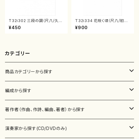
T32i302 三段の調（尺八/久本
T32i334 花咲く頃（尺八/初代
玄智/楽譜）都山no:2003
山川園松/楽譜）都山流公刊楽譜
¥450
¥900
曲番:2037
カテゴリー
商品カテゴリーから探す
楽譜
編成から探す
書籍
邦楽器
著作者（作曲、作詩、編曲、著者）から探す
書籍
箏・琴（ソロ）
CD・DVD
合唱
あ行
演奏家から探す(CD/DVDのみ)