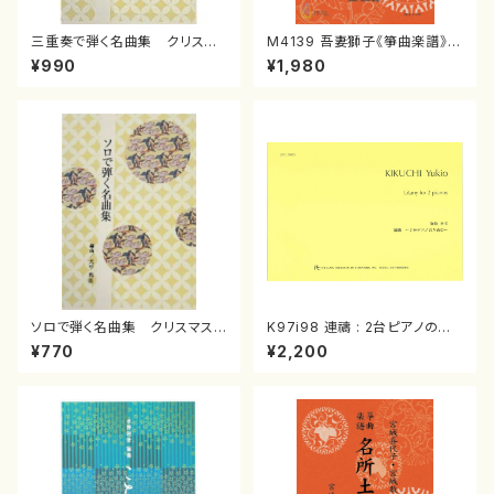
三重奏で弾く名曲集 クリスマ
M4139 吾妻獅子《箏曲楽譜》
スメドレー( 箏2/大平光美 編
（箏/宮城道雄著・宮城宗家監修/
¥990
¥1,980
曲/楽譜）
箏曲古典楽譜）
ソロで弾く名曲集 クリスマス・
K97i98 連禱 : 2台ピアノのた
イブ／恋人がサンタクロース(
めの（2 Pianos / 菊池 幸夫 /
¥770
¥2,200
箏独奏 /大平光美 編曲/楽
楽譜）
譜）