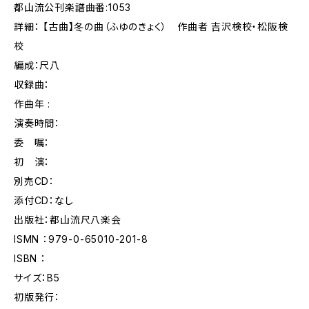
都山流公刊楽譜曲番:1053
詳細： 【古曲】冬の曲（ふゆのきょく） 作曲者 吉沢検校・松阪検
校
編成：尺八
収録曲：
作曲年 :
演奏時間：
委 嘱：
初 演：
別売CD：
添付CD：なし
出版社：都山流尺八楽会
ISMN ：979-0-65010-201-8
ISBN ：
サイズ：B5
初版発行：