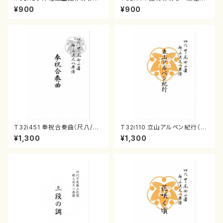
村峰山/尺八/都山式譜）都山流
尺八/都山式譜）都山流公刊楽譜
¥900
¥900
公刊楽譜曲番:575
曲番:593
T32i451 奉祝合奏曲（尺八/久
T32i110 立山アルペン紀行（尺
本玄智/楽譜）都山流公刊楽譜曲
八/初代 石垣征山/尺八/都山式
¥1,300
¥1,300
番:2158
譜）都山流公刊楽譜曲番:559