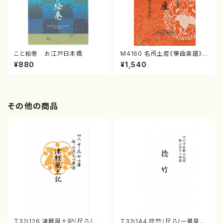
こと絵巻 お江戸日本橋
M4160 名所土産《箏曲楽譜》
（箏/宮城喜代子・宮城数江著・
¥880
¥1,540
宮城宗家監修/箏曲古典楽譜）
その他の商品
T32i126 津軽風土記（尺八/野
T32i144 捻竹（尺八/一瀬星山/