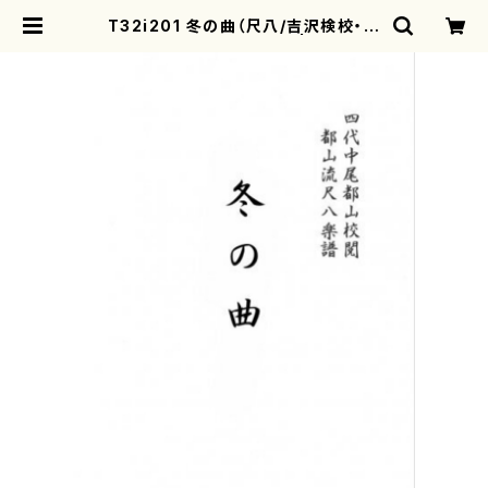
T32i201 冬の曲（尺八/吉沢検校・松
阪検校/楽譜）都山:1053 | mother
earth