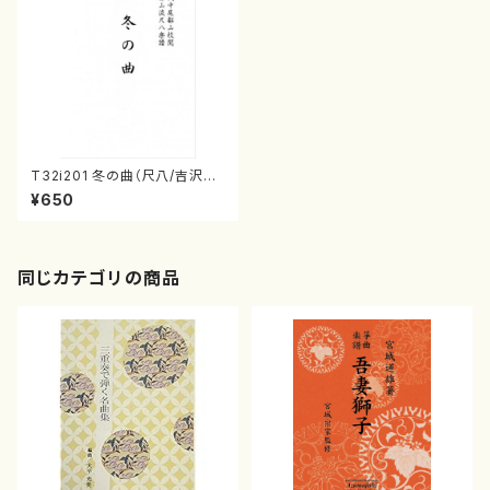
T32i201 冬の曲（尺八/吉沢検
校・松阪検校/楽譜）都山:1053
¥650
同じカテゴリの商品